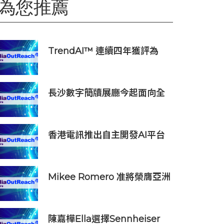
為您推薦
TrendAI™ 連續四年獲評為
Omdia《全球網絡安全平台生
態系領導力》冠軍級廠商
長沙數字簡牘展廳今起面向全
球開放，數字藏品可一鍵認養
香港電訊推出自主開發AI平台
HKT.AI 一站式匯聚全球多種
AI資源 助力香港實現「全民
AI」
Mikee Romero 准將榮膺亞洲
傑出領袖
陳嘉樺Ella選擇Sennheiser