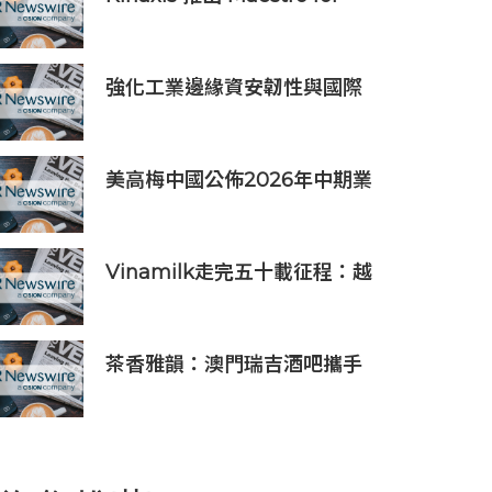
Data Centers，強化資料中心
供應鏈決策信心
強化工業邊緣資安韌性與國際
市場信任 Moxa UC 系列工業
電腦取得 DEKRA 德凱 IEC
62443-4-2 Security Level 2
美高梅中國公佈2026年中期業
工控網路安全證書
績
Vinamilk走完五十載征程：越
南第二次授予其「勞動英雄」
稱號，為其週年慶典獻上一份
賀禮
茶香雅韻：澳門瑞吉酒吧攜手
Saicho 呈獻期間限定下午茶體
驗