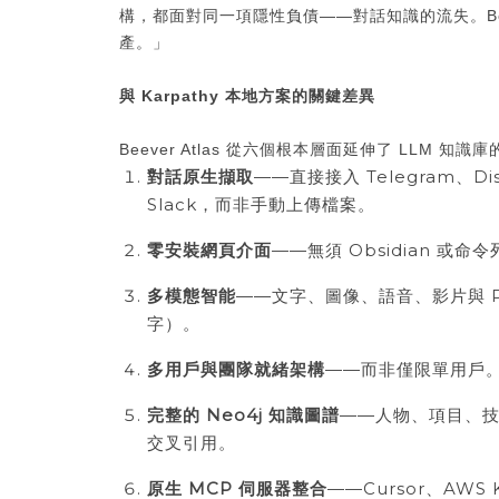
構，都面對同一項隱性負債——對話知識的流失。Bee
產。」
與 Karpathy 本地方案的關鍵差異
Beever Atlas 從六個根本層面延伸了 LLM 知識
對話原生擷取
——直接接入 Telegram、Disc
Slack，而非手動上傳檔案。
零安裝網頁介面
——無須 Obsidian 或命
多模態智能
——文字、圖像、語音、影片與 
字）。
多用戶與團隊就緒架構
——而非僅限單用戶
完整的
Neo4j
知識圖譜
——人物、項目、
交叉引用。
原生
MCP
伺服器整合
——Cursor、AWS 