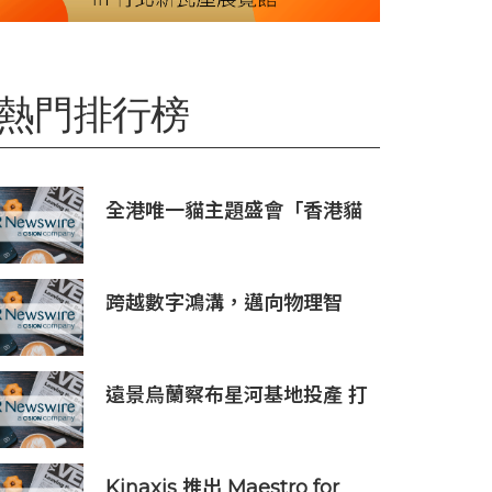
熱門排行榜
全港唯一貓主題盛會「香港貓
迷博覽會2026」今日開幕
跨越數字鴻溝，邁向物理智
能：晶泰科技發布 XtalPi
Science，並發起「科學智能
開放生態聯盟」
遠景烏蘭察布星河基地投產 打
造吉瓦級AI基礎設施新模式
Kinaxis 推出 Maestro for