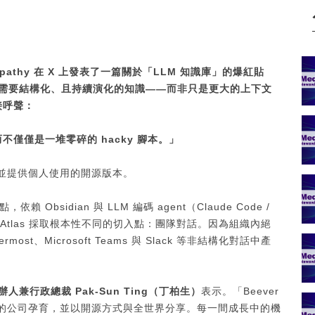
rpathy
在
X
上發表了一篇關於「
LLM
知識庫」的爆紅貼
需要結構化、且持續演化的知識
——
而非只是更大的上下文
接呼聲：
而不僅僅是一堆零碎的
hacky
腳本。」
而設，並提供個人使用的開源版本。
Obsidian 與 LLM 編碼 agent（Claude Code /
r Atlas 採取根本性不同的切入點：團隊對話。因為組織內絕
rmost、Microsoft Teams 與 Slack 等非結構化對話中產
人兼行政總裁 Pak-Sun Ting
（丁柏生）
表示。「Beever
於香港的公司孕育，並以開源方式與全世界分享。每一間成長中的機