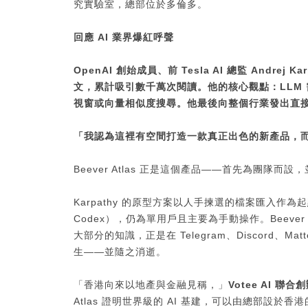
究實驗室，總部位於多倫多。
回應 AI 業界爆紅呼聲
OpenAI
創始成員、前
Tesla AI
總監
Andrej Ka
文，累計吸引數千萬次閱讀。他的核心觀點：
LLM
視窗或向量相似度搜尋。他最後向整個行業發出直
「我認為這裡有空間打造一款真正出色的新產品，
Beever Atlas 正是這個產品——首先為團隊
Karpathy 的原型方案以人手揀選的檔案匯入作為起點，依賴 
Codex），仍為單用戶且主要為手動操作。Beeve
大部分的知識，正是在 Telegram、Discord、Matte
生——並隨之消逝。
「香港向來以地產與金融見稱，」
Votee AI
聯合創辦
Atlas 證明世界級的 AI 基建，可以由總部設