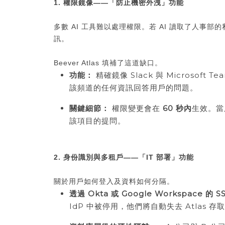
1. 權限鏡像——「防止機密外洩」功能
多數 AI 工具難以處理權限。若 AI 讀取了人事
訊。
Beever Atlas 填補了這道缺口。
功能：
精確鏡像 Slack 與 Microsof
該頻道的任何資訊回答用戶的問題。
關鍵細節：
權限變更會在
60
秒內
生效。當
該項目的提問。
2. 身份識別與多租戶——「IT 部署」功能
關於用戶如何登入及資料如何分隔。
透過
Okta
或
Google Workspace
的
SS
IdP 中被停用，他們將自動失去 Atlas 存