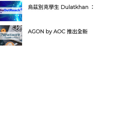
烏茲別克學生 Dulatkhan ：
拓展視野，在香港中文大學擘
劃未來
AGON by AOC 推出全新
Triple Refresh Rate 電競顯
示器