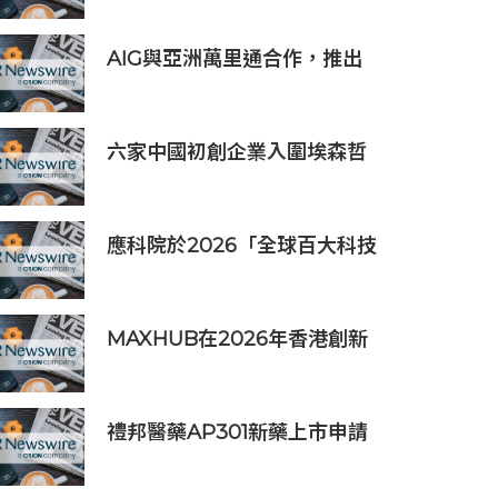
AIG與亞洲萬里通合作，推出
旅遊保險優惠
六家中國初創企業入圍埃森哲
「2019亞太區金融科技創新實
驗室」
應科院於2026「全球百大科技
研發獎」中創亞洲最佳成績 三
項技術榮膺全球百大創新獎項
MAXHUB在2026年香港創新
辦公峰會上展示綜合AI協作解
決方案
禮邦醫藥AP301新藥上市申請
獲國家藥監局受理