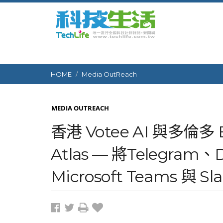
HOME
Media OutReach
MEDIA OUTREACH
香港 Votee AI 與多倫多 
Atlas — 將Telegram、
Microsoft Teams 與 