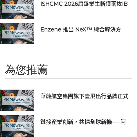
ISHCMC 2026屆畢業生斬獲兩枚IB
滿分，年級平均分達34.5分
Enzene 推出 NeX™ 綜合解決方
案， 助力實現具成本效益、高產率的
本地生物製造
為您推薦
華龍航空集團旗下壹飛出行品牌正式
亮相
鏈接産業創新，共探全球新機----阿
爾法梯Alpha Ladder亮相LEAP
East 2026