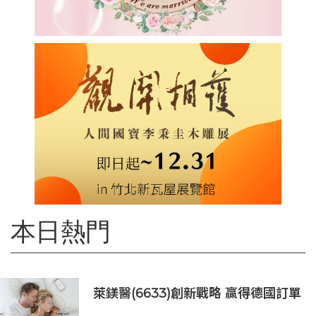
本日熱門
萊鎂醫(6633)創新戰略 贏得德國訂單
銷售