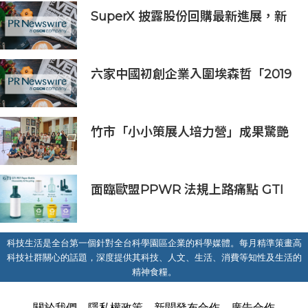
SuperX 披露股份回購最新進展，新
一輪迴購落地堅定長期價值成長信心
六家中國初創企業入圍埃森哲「2019
亞太區金融科技創新實驗室」
竹市「小小策展人培力營」成果驚艷
校園！學童化身專業策展人實踐展覽
面臨歐盟PPWR 法規上路痛點 GTI
第二代雙層結構紙瓶提供品牌商解決
方案
科技生活是全台第一個針對全台科學園區企業的科學媒體。每月精準策畫高
科技社群關心的話題，深度提供其科技、人文、生活、消費等知性及生活的
精神食糧。
關於我們
隱私權政策
新聞發布合作
廣告合作