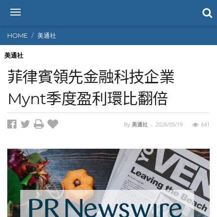
T
o
g
HOME
美通社
g
l
美通社
e
菲律賓領先金融科技企業
n
a
Mynt季度盈利環比翻倍
v
i
g
By
美通社
-
2026/05/19
641
a
t
i
o
n