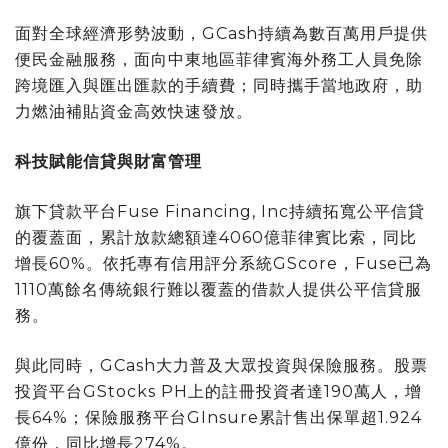
面對全球經濟形勢波動，GCash持續為數百萬用戶提供
便民金融服務，面向中東地區菲律賓海外務工人員免除
跨境匯入與匯出匯款的手續費；同時攜手當地政府，助
力燃油補貼資金高效快速發放。
科技賦能信貸與財富管理
旗下貸款平台Fuse Financing, Inc持續拓寬公平信貸
的覆蓋面，累計放款總額達4060億菲律賓比索，同比
增長60%。依托專有信用評分系統GScore，Fuse已為
1110萬餘名傳統銀行難以覆蓋的借款人提供公平信貸服
務。
與此同時，GCash大力普及大眾投資與保險服務。股票
投資平台GStocks PH上的註冊投資者達190萬人，增
長64%；保險服務平台GInsure累計售出保單超1.924
億份，同比增長274%。