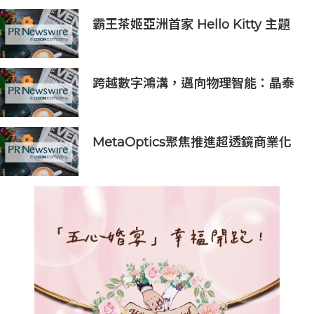
霸王茶姬亞洲首家 Hello Kitty 主題
超級茶倉登陸灣仔
跨越數字鴻溝，邁向物理智能：晶泰
科技發布 XtalPi Science，並發起
「科學智能開放生態聯盟」
MetaOptics聚焦推進超透鏡商業化
撤回納斯達克上市申請 並押後於美國
作雙重上市之計劃