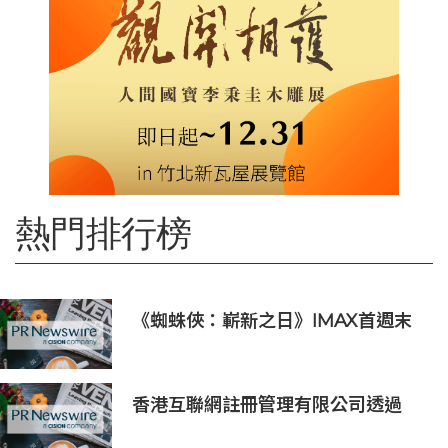
熱門排行榜
《蜘蛛俠：嶄新之日》IMAX首週末
斬獲1.3億元 創系列最佳紀錄
香港互聯網註冊管理有限公司透過
「數碼無障礙嘉許計劃」推動科技向