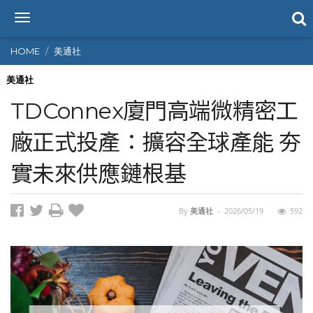
T
o
g
HOME
美通社
g
l
美通社
e
TDConnex廈門高端微精密工
n
a
廠正式投產：擴容全球產能 夯
v
i
實未來供應鏈根基
g
a
t
i
By
美通社
-
2026/05/19
592
o
n