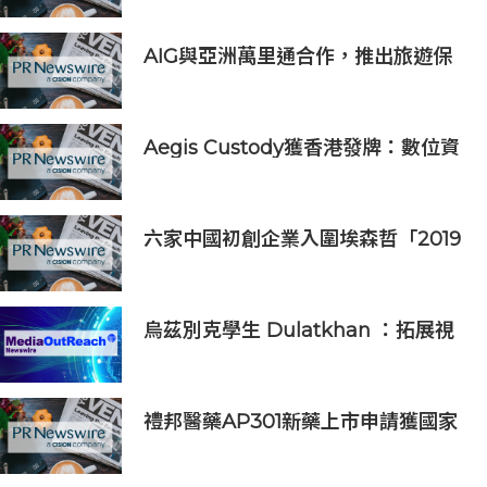
AIG與亞洲萬里通合作，推出旅遊保
險優惠
Aegis Custody獲香港發牌：數位資
產金融服務發展更進一步
六家中國初創企業入圍埃森哲「2019
亞太區金融科技創新實驗室」
烏茲別克學生 Dulatkhan ：拓展視
野，在香港中文大學擘劃未來
禮邦醫藥AP301新藥上市申請獲國家
藥監局受理