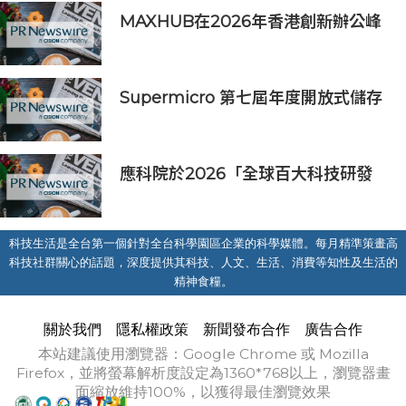
MAXHUB在2026年香港創新辦公峰
會上展示綜合AI協作解決方案
Supermicro 第七屆年度開放式儲存
高峰會匯聚 21 間生態系統合作夥
伴，分享大規模部署企業級 AI 的實
用指南
應科院於2026「全球百大科技研發
獎」中創亞洲最佳成績 三項技術榮膺
全球百大創新獎項
科技生活是全台第一個針對全台科學園區企業的科學媒體。每月精準策畫高
科技社群關心的話題，深度提供其科技、人文、生活、消費等知性及生活的
精神食糧。
關於我們
隱私權政策
新聞發布合作
廣告合作
本站建議使用瀏覽器：Google Chrome 或 Mozilla
Firefox，並將螢幕解析度設定為1360*768以上，瀏覽器畫
面縮放維持100%，以獲得最佳瀏覽效果