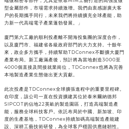
端微精密零部件，尤其是依靠MIM工藝打造的高強度微
型金屬部件，市場需求持續激增。我們由衷感謝廣大客
戶的長期攜手同行，未來我們將持續擴充全球產能，助
力新一代高端電子產業蓬勃發展。」
廈門第六工廠的順利投產離不開海投集團的深度合作，
以及廈門市、福建省各級政府部門的大力支持。十餘年
來，政企多方攜手，持續幫助TDConnex不斷擴大廈門
產業布局。新工廠滿產後，預計將為當地創造3000至
4000個直接及間接就業崗位，TDConnex也將為完善
本地製造產業生態做出更大貢獻。
此次投產是TDConnex全球擴張進程中的重要里程碑。
在印度，該公司一直在投資擴建其位於泰米爾納德邦
SIPCOT的佔地22英畝的製造園區，打造高端製造產
能，服務全球科技客戶。依託布局於中國、新加坡、印
度的生產基地，TDConnex持續加碼高端製造產能建
設、深耕工藝技術研發，為全球客戶穩固供應鏈韌性。