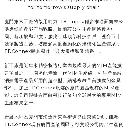
for tomorrow’s supply chain
廈門第六工廠的啟用助力TDConnex穩步推進面向未來
供應鏈的產能布局戰略。目前該公司生產網絡覆蓋中
國、新加坡和印度，服務全球頭部科技客戶，整合五十
餘項製造工藝，搭建起高度自動化的規模化生產體系，
TDConnex將其稱作「超大規模智造體系」。
新工廠是近年來精密製造行業內規模最大的MIM產能擴
建項目之一。園區配備新一代MIM生產線，可生產高端
消費電子產品所用的超小型、結構複雜且高強度的金屬
部件。加上TDConnex毗鄰的廈門園區現有的MIM產
能，該公司現擁有面向科技行業的全球最大的專用MIM
生產布局之一。
新廠地址為廈門市海滄區東孚街道鼎山東路6號，毗鄰
TDConnex現有廈門產業園區，可實現公司內部生產資