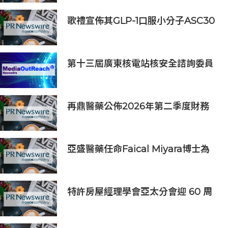
善 助企業實踐數碼無障礙與社會責任
歌禮宣佈其GLP-1口服小分子ASC30
啟動全球III期臨床研究，並公佈其同
類首創口服小分子GLP-1/GIP/胰澱素
固定劑量復方制劑的積極臨床前數據
第十三屆廣東核電站核安全諮詢委員
會第二次會議召開
再鼎醫藥公佈2026年第二季度財務
業績及近期公司進展
亞盛醫藥任命Faical Miyara博士為
首席業務拓展官，任命Jim Ziegler
為首席商務運營官
特許房屋經理學會亞太分會迎 60 周
年里程碑