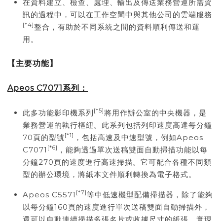
在資料建立、檢查、處理、輸出及傳送業務營運所需資
訊的過程中，可以在工作空間中與其他公司的雲端服務
[*4]
整合，有助於不同系統之間的資料順利傳送和運
用。
【主要功能】
Apeos C7071
系列：
[*5]
此多功能影印機系列
將用作辦公室的中央機器，是
業務營運的執行樞紐。此系列包括列印速度高達每分鐘
[*1]
70頁的型號
，包括高速及中速型號，例如Apeos
[*6]
C7071
，能夠透過單次送稿雙面自動掃描功能以每
分鐘270頁的速度進行高速掃描。它可配合各種不同類
型的辦公環境，將紙本文件順利轉換為電子格式。
[*7]
Apeos C5571
等中低速機型配備掃描器，除了能夠
以每分鐘160頁的速度進行單次送稿雙面自動掃描外，
還可以自動連續掃描多張名片或收據尺寸的紙張，實現