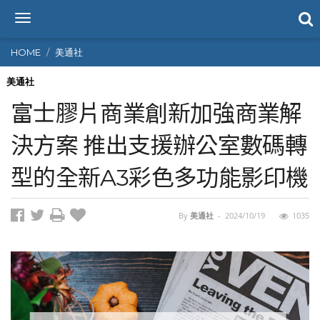
T
o
g
HOME
美通社
g
l
美通社
e
富士膠片商業創新加強商業解
n
a
決方案 推出支援辦公室數碼轉
v
i
型的全新A3彩色多功能影印機
g
a
t
i
By
美通社
-
2024/10/19
1035
o
n