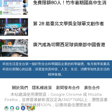
免費限額80人！竹市暑期國高中生消
防體驗營6/8開放報名
第 28 屆臺北文學獎全球華文創作者
齊聚臺北 交織多元生命經驗與華文創
作能量
廣汽成為切爾西足球俱樂部中國香港
和馬來西亞季前巡迴賽官方合作夥伴
科技生活是全台第一個針對全台科學園區企業的科學媒體。每月精準策畫高
科技社群關心的話題，深度提供其科技、人文、生活、消費等知性及生活的
精神食糧。
關於我們
隱私權政策
新聞發布合作
廣告合作
本站建議使用瀏覽器：Google Chrome 或 Mozilla
Firefox，並將螢幕解析度設定為1360*768以上，瀏覽器畫
面縮放維持100%，以獲得最佳瀏覽效果