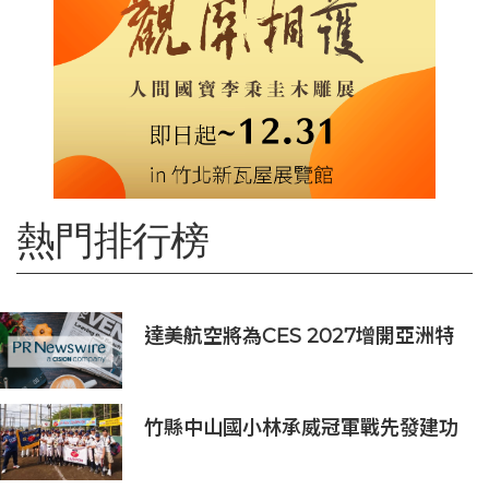
熱門排行榜
達美航空將為CES 2027增開亞洲特
別航班直飛拉斯維加斯
竹縣中山國小林承威冠軍戰先發建功
助中華隊勇奪世界軟式少棒賽冠軍