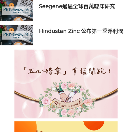
Seegene通過全球百萬臨床研究
(GMCS)提出全面的生殖道感染檢測
方案‌
Hindustan Zinc 公布第一季淨利潤
創下 5.78 億美元紀錄，按年上升
145%；強勁產量及歷來最低生產成本
推動息稅折舊攤銷前利潤 (EBITDA)
創歷史新高