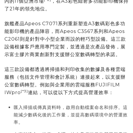
內的11個亞洲市場
，在A3彩色鐳射多功能影印機保持
了21年的領先地位。
旗艦產品Apeos C7071系列重新塑造A3數碼彩色多功
能影印機的產品陣容，而Apeos C3567系列和Apeos
C2061則是針對中小型企業而設的輕巧型設備。這三款
設備根據客戶應用專門定製，並透過是次產品發佈，展
示富士膠片商業創新對支援辦公室數碼轉型的承諾。
這三款設備都透過將掃描和列印收集的數據及各種雲端
服務（包括文件管理和會計系統）連接起來，以支援辦
公室數碼轉型。例如與企業用的雲端服務FUJIFILM
[*3]
IWpro
連結，可以從以下方式提高營運效率：
匯入掃描或傳真資料時，啟用自動檔案命名和排序。這
能減少數碼化後的工作量，並提高數碼環境中的營運效
率。