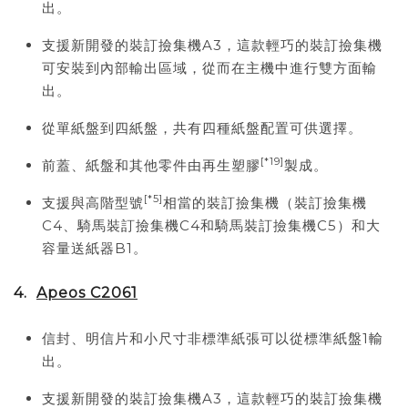
出。
支援新開發的裝訂撿集機A3，這款輕巧的裝訂撿集機
可安裝到內部輸出區域，從而在主機中進行雙方面輸
出。
從單紙盤到四紙盤，共有四種紙盤配置可供選擇。
[*19]
前蓋、紙盤和其他零件由再生塑膠
製成。
[*5]
支援與高階型號
相當的裝訂撿集機（裝訂撿集機
C4、騎馬裝訂撿集機C4和騎馬裝訂撿集機C5）和大
容量送紙器B1。
4.
Apeos C2061
信封、明信片和小尺寸非標準紙張可以從標準紙盤1輸
出。
支援新開發的裝訂撿集機A3，這款輕巧的裝訂撿集機