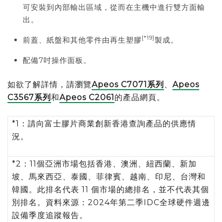
可安裝到內部輸出區域，從而在主機中進行雙方面輸
出。
[*19]
前蓋、紙盤和其他零件由再生塑膠
製成。
配備7吋操作面板。
如欲了解詳情，請瀏覽
Apeos C7071系列
、
Apeos
C3567系列
和
Apeos C2061
的產品網頁。
*1：請向富士膠片商業創新香港查詢產品的供應情
況。
*2：11個亞洲市場包括香港、澳洲、紐西蘭、新加
坡、馬來西亞、泰國、菲律賓、越南、印尼、台灣和
韓國。此排名代表 11 個市場的總排名，並不代表其個
別排名。資料來源：2024年第二季IDC全球硬件週邊
設備季度追蹤報告。