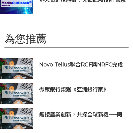
港人畏針拒體檢！免抽血AI技術 破解
大眾「避檢」困局，20分鐘一次過測
出全身慢性炎症
為您推薦
Novo Tellus聯合RCF與NRFC完成
對銳速礦業設備公司的收購
微眾銀行榮獲《亞洲銀行家》
2026「亞太最佳AI驅動銀行」獎
鏈接産業創新，共探全球新機----阿
爾法梯Alpha Ladder亮相LEAP
East 2026