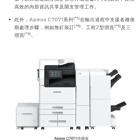
高效的內部資訊共享及開支管理工作。
[*5]
此外，Apeos C7071系列
在輸出過程中支援各種後
[*8]
[*9]
期處理步驟，例如無釘裝訂
、工程Z型摺頁
及三
[*9]
摺頁
。