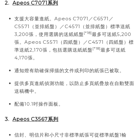
2.
Apeos C7071
系列
支援大容量進紙。Apeos C7071／C6571／
C5571（並排紙盤）／C4571（並排紙盤）標準送紙
[*18]
3,200張，使用選購的送紙紙盤
最多可送紙5,200
張。Apeos C5571（四紙盤）／C4571（四紙盤）標
[*18]
準送紙2,170張，包括選購送紙紙盤
最多可送紙
4,170張。
通知燈有助確保掃描的文件或列印的紙張已被取。
提供多頁進紙偵測功能，以防止多頁紙疊放在自動雙面
送稿機中。
配備10.1吋操作面板。
3.
Apeos C3567
系列
信封、明信片和小尺寸非標準紙張可從標準紙盤1輸