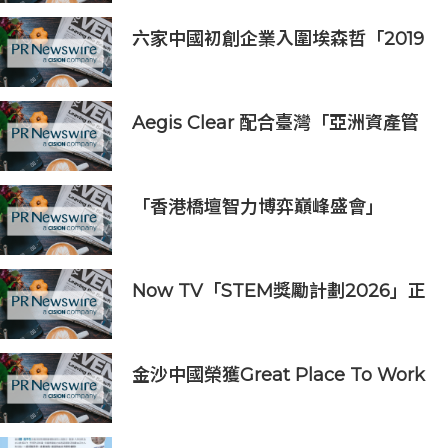
六家中國初創企業入圍埃森哲「2019
亞太區金融科技創新實驗室」
Aegis Clear 配合臺灣「亞洲資產管
理中心」政策
「香港橋壇智力博弈巔峰盛會」
Now TV「STEM獎勵計劃2026」正
式開始｜獲長隆度假區全力支持 推出
《主題樂園有趣科學大探索》第二季
及「長隆小科學家大獎」
金沙中國榮獲Great Place To Work
認證™