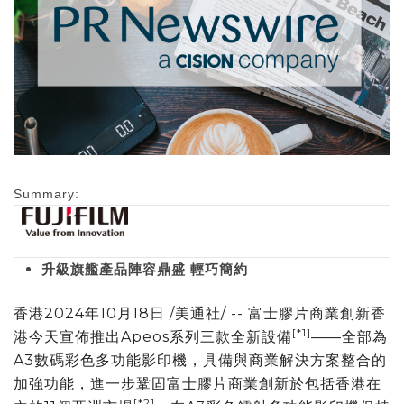
Summary:
升級旗艦
產
品陣容鼎盛
輕巧簡約
香港
2024年10月18日
/美通社/ -- 富士膠片商業創新香
[*1]
港今天宣佈推出Apeos系列三款全新設備
——全部為
A3數碼彩色多功能影印機，具備與商業解決方案整合的
加強功能，進一步鞏固富士膠片商業創新於包括香港在
[*2]