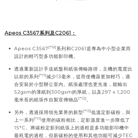
Apeos C3567
系列及C2061
：
[*10]
Apeos C3567
系列和C2061是專為中小型企業而
設計的輕巧型多功能影印機。
透過重新設計手送紙盤和紙張傳輸路徑，主機的寬度比
[*11]
以前的系列
減少13毫米，從而使機器更加輕巧，適
合安裝於小型辦公室內。紙張處理也更先進，能輸出
52gsm的薄紙到300gsm的厚紙，以及297 x 1,200
[*12]
毫米長的紙張作自製宣傳物品
。
[*13]
另外，透過採用領先業界的新型
低溫定影碳粉，與
[*11]
上一系列
使用的碳粉相比，定影溫度進一步降低了
15°C。將碳粉定影到紙張上的過程是多功能影印機中
最耗電的過程，但新碳粉的使用和其他功能可減少TEC