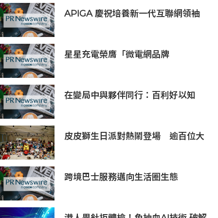
APIGA 慶祝培養新一代互聯網領袖
十週年
星星充電榮膺「微電網品牌
TOP1」，定義全球微電網產業新高
度
在變局中與夥伴同行：百利好以知
識、信譽與國際視野接軌全球機遇
皮皮獅生日派對熱鬧登場 逾百位大
小朋友同歡慶生、邀全台暑假玩竹縣
跨境巴士服務邁向生活圈生態