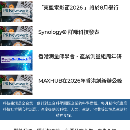
「東盟電影節2026 」將於8月舉行
歷來最大規模 以電影連繫文化交流
Synology® 群暉科技發表
DiskStation neo+ 系列，以低入手
門檻享有高效能體驗
香港測量師學會 - 產業測量組周年研
討會2026
MAXHUB在2026年香港創新辦公峰
會上展示綜合AI協作解決方案
科技生活是全台第一個針對全台科學園區企業的科學媒體。每月精準策畫高
科技社群關心的話題，深度提供其科技、人文、生活、消費等知性及生活的
精神食糧。