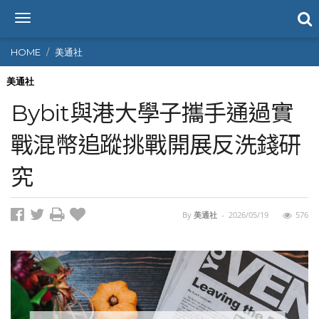
T
o
g
HOME
美通社
g
l
美通社
e
Bybit與港大學子攜手通過實
n
a
戰混幣追蹤挑戰開展反洗錢研
v
i
究
g
a
t
i
By
美通社
-
2026/05/19
576
o
n