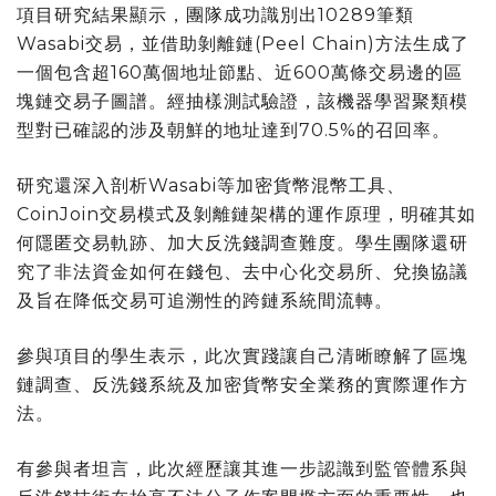
項目研究結果顯示，團隊成功識別出10289筆類
Wasabi交易，並借助剝離鏈(Peel Chain)方法生成了
一個包含超160萬個地址節點、近600萬條交易邊的區
塊鏈交易子圖譜。經抽樣測試驗證，該機器學習聚類模
型對已確認的涉及朝鮮的地址達到70.5%的召回率。
研究還深入剖析Wasabi等加密貨幣混幣工具、
CoinJoin交易模式及剝離鏈架構的運作原理，明確其如
何隱匿交易軌跡、加大反洗錢調查難度。學生團隊還研
究了非法資金如何在錢包、去中心化交易所、兌換協議
及旨在降低交易可追溯性的跨鏈系統間流轉。
參與項目的學生表示，此次實踐讓自己清晰瞭解了區塊
鏈調查、反洗錢系統及加密貨幣安全業務的實際運作方
法。
有參與者坦言，此次經歷讓其進一步認識到監管體系與