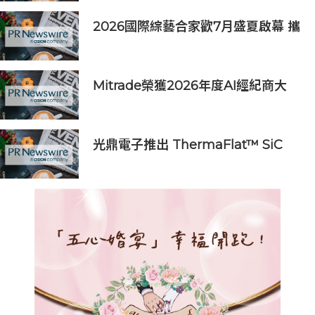
2026國際綜藝合家歡7月盛夏啟幕 攜
手領賢慈善基金及嘉頓推出
《IMAGINE! PLAY!》互動藝術展覽
Mitrade榮獲2026年度AI經紀商大
獎，升級版MitradeGPT模型在亞洲
上線
光鼎電子推出 ThermaFlat™ SiC
MOSFET 系列 獨創技術突破高溫電
阻瓶頸搶攻 AI 與新能源商機