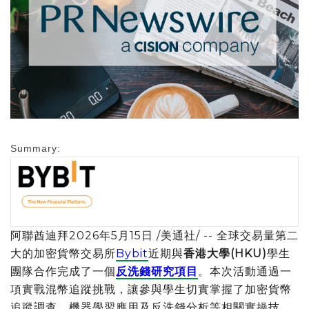
Summary:
阿聯酋迪拜
2026年5月15日
/美通社/ -- 全球交易量第二
大的加密貨幣交易所
Bybit
近期與
香港大學
(HKU)
學生
團隊合作完成了一個
反洗錢研究項目
。本次活動通過一
項實戰混幣追蹤挑戰，讓參與學生切實掌握了加密貨幣
追蹤調查、機器學習應用及反洗錢分析等相關實操技