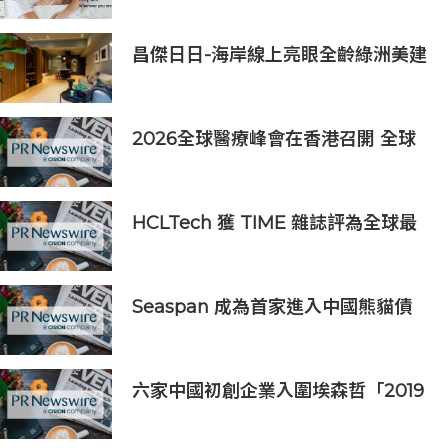
昌傑日日-海岸線上亮眼全齡綠洲美建
築
2026全球醫療峰會在香港召開 全球
醫療健康力量共議：讓突破真正抵達
患者
HCLTech 獲 TIME 雜誌評為全球最
具可持續發展表現的企業之一
Seaspan 成為首家進入中國熊貓債
券市場的國際船東及營運商
六家中國初創企業入圍埃森哲「2019
亞太區金融科技創新實驗室」