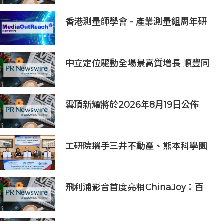
度
香港測量師學會 - 產業測量組周年研
討會2026
中立定位驅動全場景高質增長 順豐同
城（09699.HK）2026上半年業績預
喜
雲頂新耀將於2026年8月19日公佈
2026年度中期業績並舉行線上投資
人會議
工研院攜手三井不動產、熊本科學園
區 助臺灣產業深化臺日技術合作 拓
展半導體供應鏈與應用市場商機
飛利浦影音首度亮相ChinaJoy：百
年品牌以「黃色風暴」開啟年輕化新
篇章