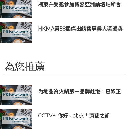
楊東升受邀參加博鰲亞洲論壇珀斯會
議，攜手推動全球礦業綠色轉型
HKMA第58屆傑出銷售專業大獎頒獎
典禮
為您推薦
內地品質火鍋第一品牌赴港，巴奴正
式簽約首店
CCTV+: 你好，北京！演藝之都