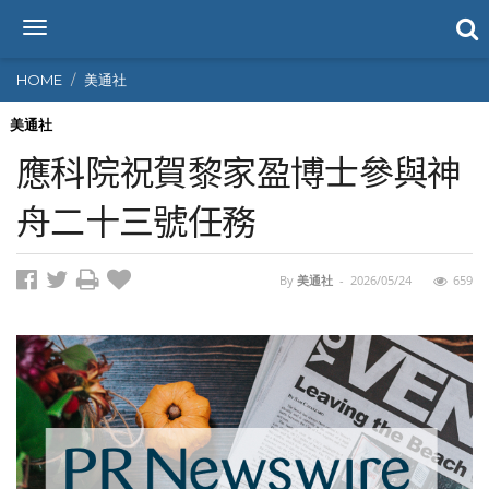
T
o
g
HOME
美通社
g
l
美通社
e
應科院祝賀黎家盈博士參與神
n
a
舟二十三號任務
v
i
g
By
美通社
-
2026/05/24
659
a
t
i
o
n