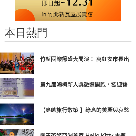
本日熱門
竹塹國樂節盛大開演！ 高虹安市長出
席支持 敬邀各界聆聽國樂感受四季之
美
第九屆鴻梅新人獎徵選開跑，歡迎藝
術新秀報名參與！
【島嶼旅行散策 】綠島的美麗與哀愁
火燒島上的奇岩怪石(三)
霸王茶姬亞洲首家 Hello Kitty 主題