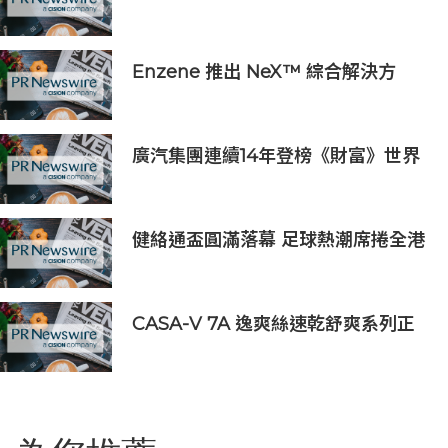
諾，多維落實ESG藍圖
Enzene 推出 NeX™ 綜合解決方
案， 助力實現具成本效益、高產率的
本地生物製造
廣汽集團連續14年登榜《財富》世界
500強 過硬實力再獲權威認證
健絡通盃圓滿落幕 足球熱潮席捲全港
CASA-V 7A 逸爽絲速乾舒爽系列正
式上市