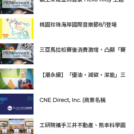
超級茶倉登陸灣仔
桃園珍珠海岸國際音樂節8/1登場
三亞馬拉松賽後消費激增，凸顯「賽
事+旅遊」融合新趨勢
【潮永續】「優油‧減碳‧潔能」三
支箭 中油如何綠色轉型、前瞻部署？
CNE Direct, Inc. (商業名稱
「illumynt」) 宣布Paul Knight重
新擔任執行長
工研院攜手三井不動產、熊本科學園
區 助臺灣產業深化臺日技術合作 拓