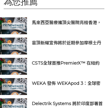
為您推薦
馬來西亞醫療攜頂尖醫院亮相香港，
對接當地最具影響力醫療受眾
雲頂新耀宣佈將於近期參加摩根士丹
利、Evercore兩大投資者會議
CSTS全球首推PremierX™ 在紐約
及香港打造FIFA 世界盃決賽矚目慶典
WEKA 發佈 WEKApod 3：全球密
度最高的人工智能儲存與記憶體系
統，專為代理型工作負載而設
Delectrik Systems 將於印度部署首