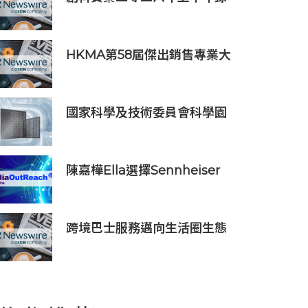
得穩健的業績
HKMA第58屆傑出銷售專業大
獎頒獎典禮
國家科學及技術委員會科學園
區審議會第34次會議核准投資
案
陳嘉樺Ella選擇Sennheiser
Digital 6000打造震撼動人的
青春狂歡
跨境巴士服務邁向生活圈生態