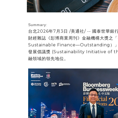
Summary:
台北
2026年7月3日
/美通社/ -- 國泰世
財經雜誌《彭博商業
周刊》金融
機構大獎之「香
Sustainable Finance—Outstan
發展倡議獎 (Sustainability Initiativ
融領域的領先地位。