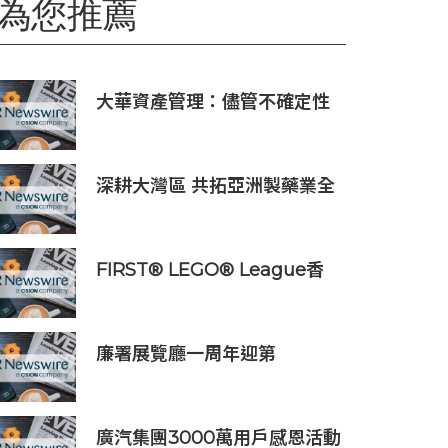
為您推薦
大華資產管理：儘管不確定性
加劇，全球經濟仍彰顯韌性
深耕大灣區 共拓亞洲製藥業全
新發展機遇
FIRST® LEGO® League香
港錦標賽2025-26圓滿舉行
廉署展覽廳一周年迎第
100,000位訪客
廣汽集團3000萬用戶感恩活動