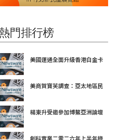
熱門排行榜
美國運通全面升級香港白金卡
禮遇
美商賀寶芙調查：亞太地區民
眾健康意識持續提升 五分之四
消費者認為整體健康狀態極為
重要
楊東升受邀參加博鰲亞洲論壇
珀斯會議，攜手推動全球礦業
綠色轉型
創科實業二零二六年上半年錄