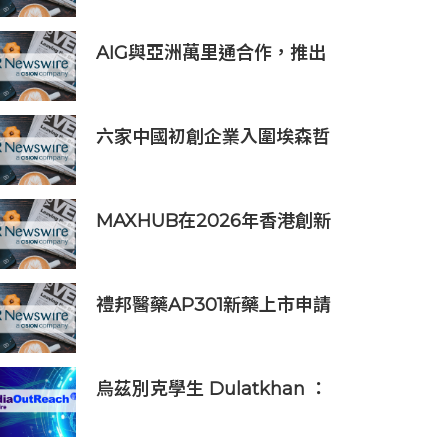
步
AIG與亞洲萬里通合作，推出
旅遊保險優惠
六家中國初創企業入圍埃森哲
「2019亞太區金融科技創新實
驗室」
MAXHUB在2026年香港創新
辦公峰會上展示綜合AI協作解
決方案
禮邦醫藥AP301新藥上市申請
獲國家藥監局受理
烏茲別克學生 Dulatkhan ：
拓展視野，在香港中文大學擘
劃未來