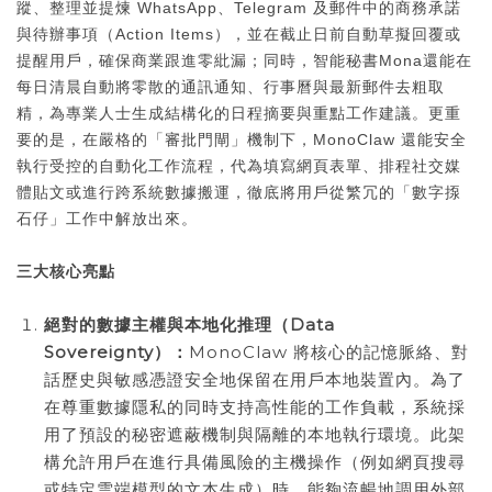
蹤、整理並提煉 WhatsApp、Telegram 及郵件中的商務承諾
與待辦事項（Action Items），並在截止日前自動草擬回覆或
提醒用戶，確保商業跟進零紕漏；同時，智能秘書Mona還能在
每日清晨自動將零散的通訊通知、行事曆與最新郵件去粗取
精，為專業人士生成結構化的日程摘要與重點工作建議。更重
要的是，在嚴格的「審批門閘」機制下，MonoClaw 還能安全
執行受控的自動化工作流程，代為填寫網頁表單、排程社交媒
體貼文或進行跨系統數據搬運，徹底將用戶從繁冗的「數字揼
石仔」工作中解放出來。
三大核心亮點
絕對的數據主權與本地化推理（
Data
Sovereignty
）：
MonoClaw 將核心的記憶脈絡、對
話歷史與敏感憑證安全地保留在用戶本地裝置內。為了
在尊重數據隱私的同時支持高性能的工作負載，系統採
用了預設的秘密遮蔽機制與隔離的本地執行環境。此架
構允許用戶在進行具備風險的主機操作（例如網頁搜尋
或特定雲端模型的文本生成）時，能夠流暢地調用外部