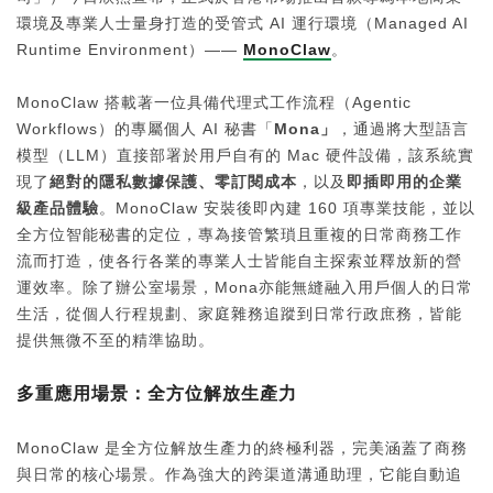
環境及專業人士量身打造的受管式 AI 運行環境（Managed AI
Runtime Environment）——
MonoClaw
。
MonoClaw 搭載著一位具備代理式工作流程（Agentic
Workflows）的專屬個人 AI 秘書「
Mona
」
，通過將大型語言
模型（LLM）直接部署於用戶自有的 Mac 硬件設備，該系統實
現了
絕對的隱私數據保護、零訂閱成本
，以及
即插即用的企業
級產品體驗
。MonoClaw 安裝後即內建 160 項專業技能，並以
全方位智能秘書的定位，專為接管繁瑣且重複的日常商務工作
流而打造，使各行各業的專業人士皆能自主探索並釋放新的營
運效率。除了辦公室場景，Mona亦能無縫融入用戶個人的日常
生活，從個人行程規劃、家庭雜務追蹤到日常行政庶務，皆能
提供無微不至的精準協助。
多重應用場景：全方位解放生產力
MonoClaw 是全方位解放生產力的終極利器，完美涵蓋了商務
與日常的核心場景。作為強大的跨渠道溝通助理，它能自動追