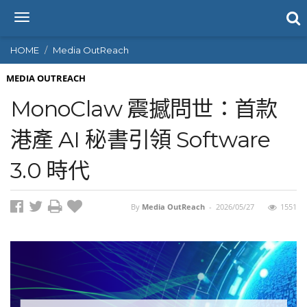
T
o
g
HOME
Media OutReach
g
l
MEDIA OUTREACH
e
MonoClaw 震撼問世：首款
n
a
港產 AI 秘書引領 Software
v
i
3.0 時代
g
a
t
i
By
Media OutReach
-
2026/05/27
1551
o
n