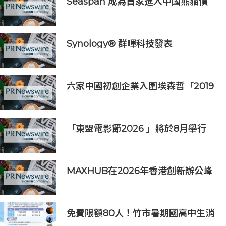
Seaspan 成為首家進入中國熊貓債
券市場的國際船東及營運商
Synology® 群暉科技發表
DiskStation neo+ 系列，以低入手
門檻享有高效能體驗
六家中國初創企業入圍埃森哲「2019
亞太區金融科技創新實驗室」
「東盟電影節2026 」將於8月舉行
歷來最大規模 以電影連繫文化交流
MAXHUB在2026年香港創新辦公峰
會上展示綜合AI協作解決方案
免費限額80人！竹市暑期國高中生消
防體驗營6/8開放報名