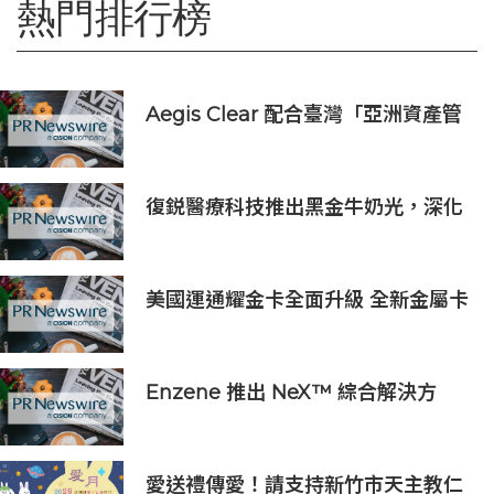
熱門排行榜
Aegis Clear 配合臺灣「亞洲資產管
理中心」政策
復鋭醫療科技推出黑金牛奶光，深化
中國能量源設備業務佈局
美國運通耀金卡全面升級 全新金屬卡
面結合多元回饋打造質感生活體驗
Enzene 推出 NeX™ 綜合解決方
案， 助力實現具成本效益、高產率的
本地生物製造
愛送禮傳愛！請支持新竹市天主教仁