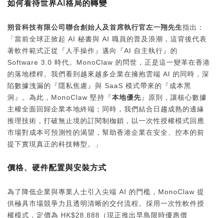
如何看待世界
AI
格局的轉變
朔音科技有限公司聯合創始人及首席執行官左一翔先生
指出：
「當前全球正掀起 AI 秘書與 AI 職員的普及浪潮，這背後代表
著軟件範式正從『人手操作』邁向『AI 自主執行』的
Software 3.0 時代。MonoClaw 的問世，正是這一變革在香港
的落地標桿。我們看到越來越多企業在擁抱雲端 AI 的同時，深
陷數據洩漏的『隱私焦慮』與 SaaS 模式帶來的『成本黑
洞』。為此，MonoClaw 堅持『
本地優先
』原則，讓核心數據
主權全面回歸企業本地終端；同時，我們結合日趨成熟的邊緣
推理技術，打破無止境的訂閱制枷鎖，以一次性授權模式回應
市場對成本可預測性的渴望，幫助香港企業在安全、控本的前
提下實現真正的科技轉型。」
價格、硬件配置與安裝方式
為了降低企業與專業人士引入尖端 AI 的門檻，MonoClaw 提
供極具市場競爭力且透明清晰的交付流程。採用一次性軟件授
權模式，定價為 HK$28,888（現正推出早鳥限時優惠價