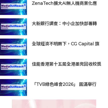
ZenaTech擴大AI無人機商業化應
用，DaaS貢獻一季度約93%營收
大新銀行調查：中小企加快部署轉
型 人工智能與北都發展帶來新機遇
全球經濟不明朗下，CG Capital 旗
下 InterContinental Residences
Bangkok Asoke 獲得里程碑式佳績
佳能香港第十五屆全港墨兜回收校獎
賽頒獎禮順利舉行 攜手學界推廣可持
續發展
「TVB綠色峰會2026」 圓滿舉行