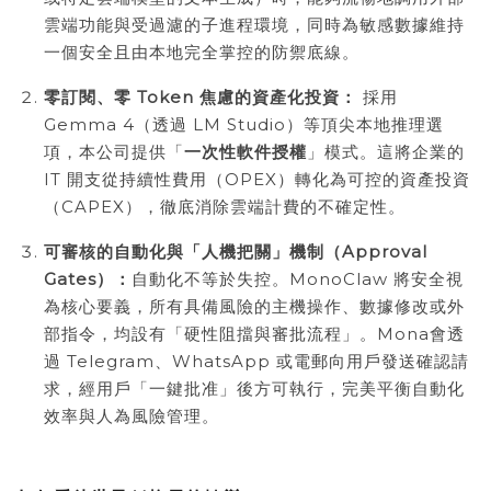
雲端功能與受過濾的子進程環境，同時為敏感數據維持
一個安全且由本地完全掌控的防禦底線。
零訂閱、零
Token
焦慮的資產化投資：
採用
Gemma 4（透過 LM Studio）等頂尖本地推理選
項，本公司提供「
一次性軟件授權
」模式。這將企業的
IT 開支從持續性費用（OPEX）轉化為可控的資產投資
（CAPEX），徹底消除雲端計費的不確定性。
可審核的自動化與「人機把關」機制（
Approval
Gates
）：
自動化不等於失控。MonoClaw 將安全視
為核心要義，所有具備風險的主機操作、數據修改或外
部指令，均設有「硬性阻擋與審批流程」。Mona會透
過 Telegram、WhatsApp 或電郵向用戶發送確認請
求，經用戶「一鍵批准」後方可執行，完美平衡自動化
效率與人為風險管理。