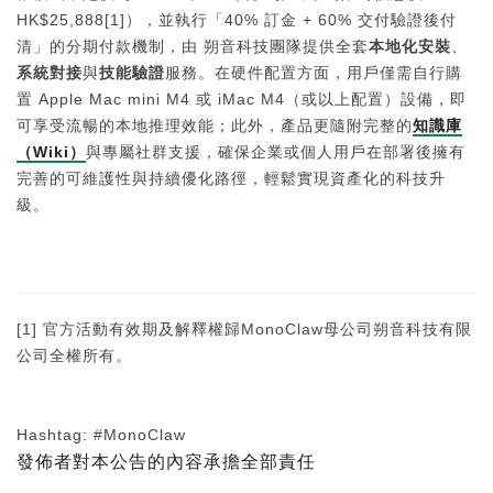
HK$25,888[1]），並執行「40% 訂金 + 60% 交付驗證後付
清」的分期付款機制，由 朔音科技團隊提供全套
本地化安裝
、
系統對接
與
技能驗證
服務。在硬件配置方面，用戶僅需自行購
置 Apple Mac mini M4 或 iMac M4（或以上配置）設備，即
可享受流暢的本地推理效能；此外，產品更隨附完整的
知識庫
（
Wiki
）
與專屬社群支援，確保企業或個人用戶在部署後擁有
完善的可維護性與持續優化路徑，輕鬆實現資產化的科技升
級。
[1] 官方活動有效期及解釋權歸MonoClaw母公司朔音科技有限
公司全權所有。
Hashtag: #MonoClaw
發佈者對本公告的內容承擔全部責任