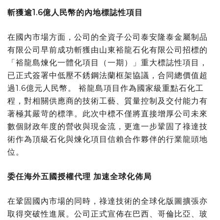
斬獲逾
1.6
億人民幣
的
內地標誌性項目
在國內市場方面，公司的全資子公司泰安隆泰金屬制品
有限公司早前成功斬獲由山東裕龍石化有限公司招標的
「裕龍島煉化一體化項目（一期）」重大標誌性項目，
已正式簽署中低壓不銹鋼法蘭框架協議，合同總價值超
過1.6億元人民幣。 裕龍島項目作為國家級重點石化工
程，對相關供應商的技術工藝、質量控制及交付能力有
著極其嚴苛的標準。此次中標不僅將直接增厚公司未來
數個財政年度的營收與現金流，更進一步鞏固了祿達技
術作為頂級石化與煉化項目信賴合作夥伴的行業龍頭地
位。
委任海外五國授權代理 加速全球化佈局
在鞏固國內市場的同時，祿達技術的全球化版圖擴張亦
取得突破性進展。公司正式宣佈在巴西、哥倫比亞、玻