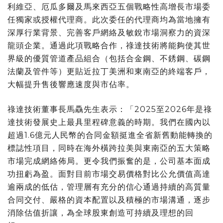
利維亞、厄瓜多爾及馬來西亞五個戰略性高增長市場委
任獨家或授權代理商。此次委任的代理商均為當地擁有
深厚行業背景、完善客戶網絡及敏銳市場洞察力的資深
龍頭企業。通過此項戰略合作，祿達技術將能夠使其世
界級的優質管道產品組合（包括合金鋼、不銹鋼、碳鋼
法蘭及管件等）更貼近拉丁美洲和東南亞的終端客戶，
大幅提升售後響應速度與市佔率。
祿達技術董事長馬驫先生表示：「2025至2026年是祿
達技術發展史上最具里程碑意義的時期。我們在國內以
超過1.6億元人民幣的合同金額挺進全省新舊動能轉換的
標誌性項目，同時在海外橫跨拉美與東南亞的五大策略
市場完成網絡佈局。更令我們振奮的是，公司基本面成
功扭虧為盈。面對目前市場交易價格對比公允價值高達
逾
兩成的低估，管理層有充分的信心通過持續的高質量
合同交付、嚴格的資本配置以及積極的市場溝通，逐步
消除估值折讓，為全球股東創造可持續及理想的回