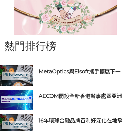
熱門排行榜
MetaOptics與Elsoft攜手擴展下一
代半導體光學製造設備產能
AECOM開設全新香港辦事處暨亞洲
區總部 匯聚人才、科技與可持續發展
16年環球金融品牌百利好深化在地承
諾，多維落實ESG藍圖