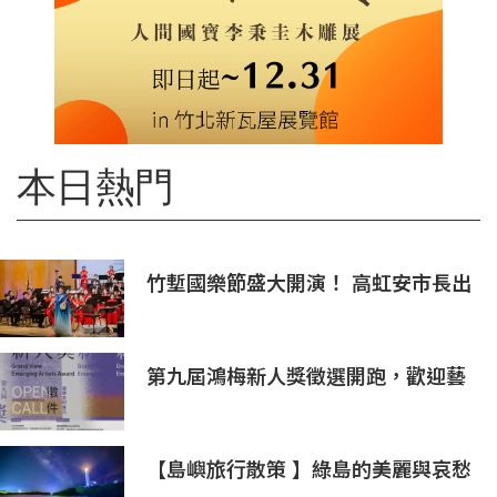
本日熱門
竹塹國樂節盛大開演！ 高虹安市長出
席支持 敬邀各界聆聽國樂感受四季之
美
第九屆鴻梅新人獎徵選開跑，歡迎藝
術新秀報名參與！
【島嶼旅行散策 】綠島的美麗與哀愁
火燒島上的奇岩怪石(三)