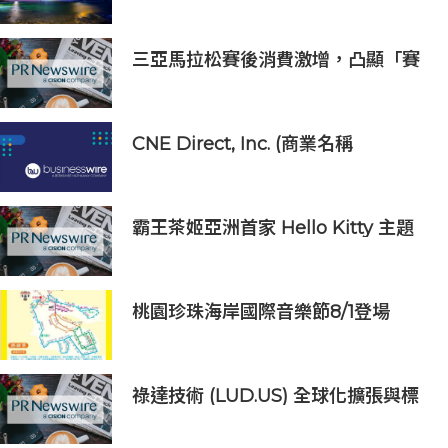
三亞馬拉松賽後消費激增，凸顯「賽
事+旅遊」融合新趨勢
CNE Direct, Inc. (商業名稱
「illumynt」) 宣布Paul Knight重
新擔任執行長
霸王茶姬亞洲首家 Hello Kitty 主題
超級茶倉登陸灣仔
桃園珍珠海岸國際音樂節8/1登場
祿達技術 (LUD.US) 全球化擴張與標
誌式項目雙捷報：2025年淨利潤成功
扭虧為盈 每股公允價值7.23美元突顯