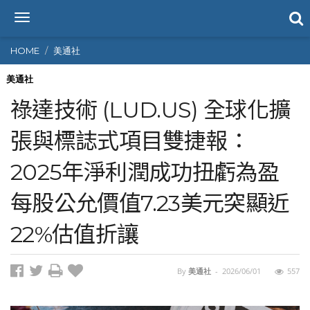
T
o
g
HOME
美通社
g
l
美通社
e
祿達技術 (LUD.US) 全球化擴
n
a
張與標誌式項目雙捷報：
v
i
2025年淨利潤成功扭虧為盈
g
a
t
每股公允價值7.23美元突顯近
i
o
22%估值折讓
n
By
美通社
-
2026/06/01
557