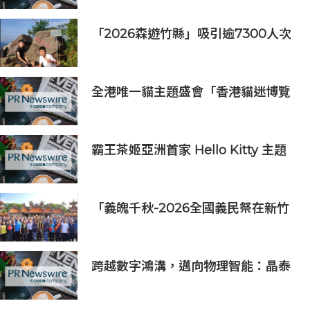
「2026森遊竹縣」吸引逾7300人次
挑戰 宜蘭1家4口躋身前百名完登
全港唯一貓主題盛會「香港貓迷博覽
會2026」今日開幕
霸王茶姬亞洲首家 Hello Kitty 主題
超級茶倉登陸灣仔
「義魄千秋-2026全國義民祭在新竹
縣」恭迎義民爺 義民祭典正式登場
跨越數字鴻溝，邁向物理智能：晶泰
科技發布 XtalPi Science，並發起
「科學智能開放生態聯盟」