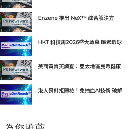
SKB565獲臨床試驗批准通知書
Enzene 推出 NeX™ 綜合解決方
案， 助力實現具成本效益、高產率的
本地生物製造
HKT 科技周2026盛大啟幕 匯聚環球
夥伴生態圈 共築香港 AI 創新樞紐新
里程
美商賀寶芙調查：亞太地區民眾健康
意識持續提升 五分之四消費者認為整
體健康狀態極為重要
港人畏針拒體檢！免抽血AI技術 破解
大眾「避檢」困局，20分鐘一次過測
出全身慢性炎症
為您推薦