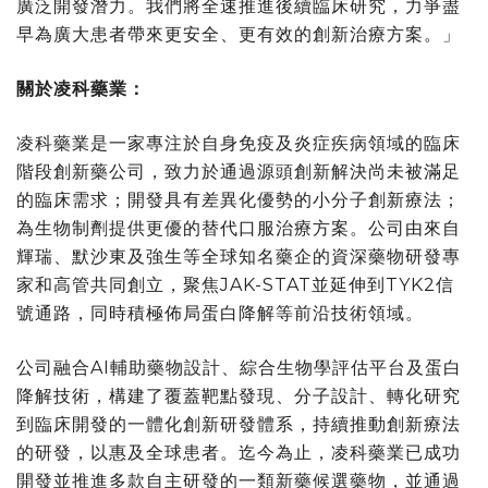
廣泛開發潛力。我們將全速推進後續臨床研究，力爭盡
早為廣大患者帶來更安全、更有效的創新治療方案。」
關於凌科藥業：
凌科藥業是一家專注於自身免疫及炎症疾病領域的臨床
階段創新藥公司，致力於通過源頭創新解決尚未被滿足
的臨床需求；開發具有差異化優勢的小分子創新療法；
為生物制劑提供更優的替代口服治療方案。公司由來自
輝瑞、默沙東及強生等全球知名藥企的資深藥物研發專
家和高管共同創立，聚焦JAK-STAT並延伸到TYK2信
號通路，同時積極佈局蛋白降解等前沿技術領域。
公司融合AI輔助藥物設計、綜合生物學評估平台及蛋白
降解技術，構建了覆蓋靶點發現、分子設計、轉化研究
到臨床開發的一體化創新研發體系，持續推動創新療法
的研發，以惠及全球患者。迄今為止，凌科藥業已成功
開發並推進多款自主研發的一類新藥候選藥物，並通過