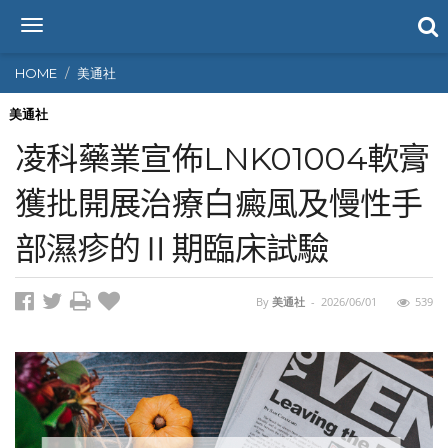
T
o
g
HOME
美通社
g
l
美通社
e
凌科藥業宣佈LNK01004軟膏
n
a
獲批開展治療白癜風及慢性手
v
i
部濕疹的Ⅱ期臨床試驗
g
a
t
i
By
美通社
-
2026/06/01
539
o
n