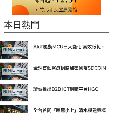
本日熱門
AIoT驅動MCU三大變化 高效低耗、
安全感、AI 功能
全球首個醫療捐贈加密貨幣SDCOIN
將在全球第五大交易所BW.com上線
環電推出B2B ICT網購平台HGC
Marketplace
全台首間「暗黑小七」清水模建築概