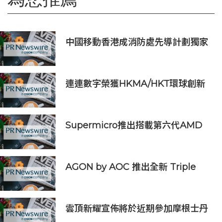
中國移動香港成消防處先導計劃獨家
物聯網服務及系統供應商
連連數字榮獲HKMA/HKT環球創新
獎「最佳金融科技創新獎」
Supermicro推出搭載第六代AMD
EPYC™ 9006系列CPU的全新伺服
器，實現1.7倍的跨世代效能
AGON by AOC 推出全新 Triple
Refresh Rate 電競顯示器
雲頂新耀宣佈將於近期參加摩根士丹
利、Evercore兩大投資者會議