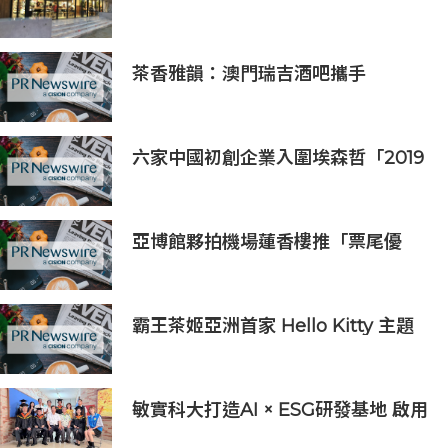
念店！竹北新開幕。
茶香雅韻：澳門瑞吉酒吧攜手
Saicho 呈獻期間限定下午茶體驗
六家中國初創企業入圍埃森哲「2019
亞太區金融科技創新實驗室」
亞博館夥拍機場蓮香樓推「票尾優
惠」
霸王茶姬亞洲首家 Hello Kitty 主題
超級茶倉登陸灣仔
敏實科大打造AI × ESG研發基地 啟用
AI能源研發中心 助企業邁向淨零碳