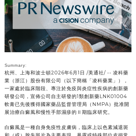
Summary:
杭州、上海和波士頓
2026年6月1日
/美通社/ -- 凌科藥
業（浙江）股份有限公司（以下簡稱「凌科藥業」），
一家處於臨床階段、專注於免疫與炎症性疾病的創新藥
研發公司，宣佈公司自主研發的1類創新藥LNK01004
軟膏已先後獲得國家藥品監督管理局（NMPA）批准開
展治療白癜風和慢性手部濕疹的
Ⅱ期
臨床研究。
白癜風是一種自身免疫性皮膚病，臨床上以色素減退斑
和（或）脫失斑片為主要表現，暴露或特殊部位皮損常