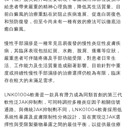
給患者帶來嚴重的精神心理負擔，降低其生活質量。目
前白癜風的治療重點在於阻止疾病進展、促進白斑復色
和預防復發，但至今尚未有一種有效的療法可以徹底治
癒白癜風。
慢性手部濕疹是一種常見且易復發的慢性炎症性皮膚疾
病，其臨床表現包括紅斑、水皰、脫屑、瘙癢等症狀，
嚴重患者可伴隨疼痛及手部功能受限，對患者日常生
活、工作能力及生活質量造成顯著影響。目前針對中重
度或持續性慢性手部濕疹的治療選擇仍較為有限，臨床
存在較大的未滿足需求。
LNK01004軟膏是一款具有潛力成為同類首創的第三代
軟性泛JAK抑制劑，可同時調控多種炎症因子相關信號
通路。與傳統JAK抑制劑不同，LNK01004軟膏採用低
系統性暴露及皮膚限制性分佈設計，旨在實現泛JAK選
擇性與受限製藥物暴露之間的最佳平衡，以提供最佳療