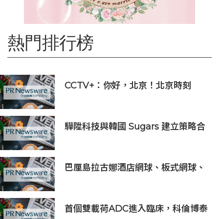
熱門排行榜
CCTV+：你好，北京！北京時刻
驊陞科技與韓國 Sugars 建立策略合
作 攜手布局全球 AI Vision 與高速影
像互連市場
巴厘島拉古娜酒店網球、板式網球、
匹克球三合一球場登陸努沙杜瓦海岸
首個雙載荷ADC進入臨床，科倫博泰