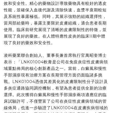
效和安全性。精心的藥物設計導致藥物具有較好的透皮
性能，並確保入血後代謝及清除快速，血漿半衰期較短
及系統性暴露極低。同時，其展示強勁的組織選擇性，
當局部給藥時，暴露主要限於皮膚組織，適合患者長期
使用。臨床前研究展現了清晰的皮膚限制性的特徵，並
展現了良好的藥效。在人體特應性皮炎的臨床II期中體
現了良好的藥效和安全性。
凌科藥業聯合創始人、董事長兼首席執行官萬昭奎博士
表示：「LNK01004軟膏是公司在免疫炎症性皮膚病領
域重點佈局的核心創新產品之一。當前，白癜風和慢性
手部濕疹現有治療方案在長期管理方面仍面臨諸多挑
戰。LNK01004憑借其差異化的皮膚限制性分子設計及
多炎症通路協同調控機制，有望為患者提供全新的治療
選擇。此次獲得白癜風和慢性手部濕疹兩項適應症的臨
床試驗許可，不僅豐富了公司在炎症性皮膚病領域的管
線佈局，也進一步驗證了LNK01004在皮膚疾病領域的