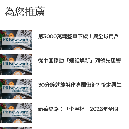
為您推薦
第3000萬輛整車下線！與全球用戶
共同見證廣汽里程碑時刻
從中國移動「通話煥新」到領先運營
商通話+AI的商用發佈，AI重塑原生
通話價值
30分鐘就能製作專屬微針? 怡定興生
醫WINMAP™平台亮相生技展
新華絲路：「李寧杯」2026年全國
羽毛球團體冠軍賽在沈陽舉辦