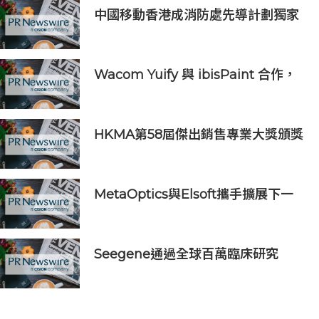
中國移動香港成消防處先導計劃獨家
物聯網服務及系統供應商
Wacom Yuify 與 ibisPaint 合作，
保護數位藝術創作的著作權
HKMA第58屆傑出銷售專業大獎頒獎
典禮
MetaOptics與Elsoft攜手擴展下一
代半導體光學製造設備產能
Seegene通過全球百萬臨床研究
(GMCS)提出全面的生殖道感染檢測
方案‌