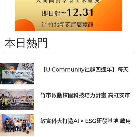
本日熱門
【U Community社群四週年】每天
陪您倒數聖誕
竹市啟動校園科技培力計畫 高虹安市
長：半導體與無人機課程培育未來科
技人才
敏實科大打造AI × ESG研發基地 啟用
AI能源研發中心 助企業邁向淨零碳
排