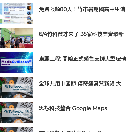
免費限額80人！竹市暑期國高中生消
防體驗營6/8開放報名
6/4竹科徵才來了 35家科技業齊聚新
竹開門迎新鮮人
東麗工程: 開始正式銷售支援大型玻璃
面板的半導體貼裝設備「UC5000」
全球共用中國節 傳奇盛宴賀新歲 大
年除夕《傳奇中國節 春節》7小時不
間斷直播 無縫銜接總臺春晚
思想科技整合 Google Maps
Platform 與 Geotab 車聯網：助物
流業 60 秒極速排單、削減 25% 車隊
營運成本