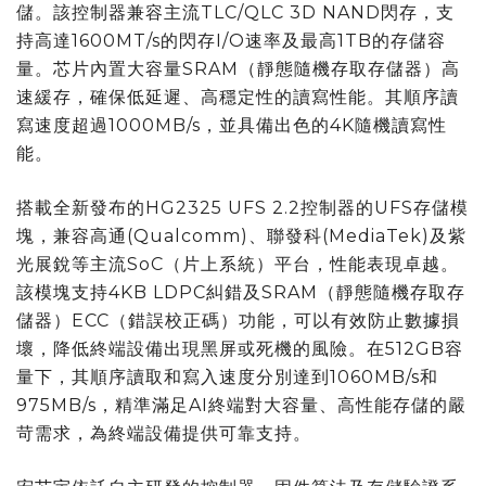
儲。該控制器兼容主流TLC/QLC 3D NAND閃存，支
持高達1600MT/s的閃存I/O速率及最高1TB的存儲容
量。芯片內置大容量SRAM（靜態隨機存取存儲器）高
速緩存，確保低延遲、高穩定性的讀寫性能。其順序讀
寫速度超過1000MB/s，並具備出色的4K隨機讀寫性
能。
搭載全新發布的HG2325 UFS 2.2控制器的UFS存儲模
塊，兼容高通(Qualcomm)、聯發科(MediaTek)及紫
光展銳等主流SoC（片上系統）平台，性能表現卓越。
該模塊支持4KB LDPC糾錯及SRAM（靜態隨機存取存
儲器）ECC（錯誤校正碼）功能，可以有效防止數據損
壞，降低終端設備出現黑屏或死機的風險。
在512GB容
量下，其順序讀取和寫入速度分別達到1060MB/s和
975MB/s
，精準滿足AI終端對大容量、高性能存儲的嚴
苛需求，為終端設備提供可靠支持。