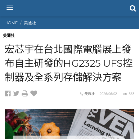
T
o
g
HOME
美通社
g
l
美通社
e
宏芯宇在台北國際電腦展上發
n
a
布自主研發的HG2325 UFS控
v
i
制器及全系列存儲解決方案
g
a
t
i
By
美通社
-
2026/06/02
563
o
n