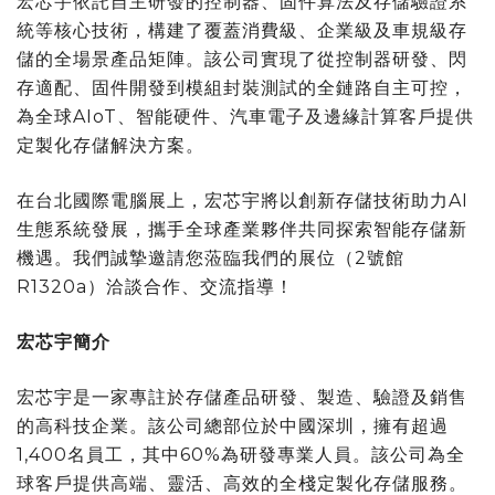
宏芯宇依託自主研發的控制器、固件算法及存儲驗證系
統等核心技術，構建了覆蓋消費級、企業級及車規級存
儲的全場景產品矩陣。該公司實現了從控制器研發、閃
存適配、固件開發到模組封裝測試的全鏈路自主可控，
為全球AIoT、智能硬件、汽車電子及邊緣計算客戶提供
定製化存儲解決方案。
在台北國際電腦展上，宏芯宇將以創新存儲技術助力AI
生態系統發展，攜手全球產業夥伴共同探索智能存儲新
機遇。我們誠摯邀請您蒞臨我們的展位（2號館
R1320a）洽談合作、交流指導！
宏芯宇簡介
宏芯宇是一家專註於存儲產品研發、製造、驗證及銷售
的高科技企業。該公司總部位於中國深圳，擁有超過
1,400名員工，其中60%為研發專業人員。該公司為全
球客戶提供高端、靈活、高效的全棧定製化存儲服務。