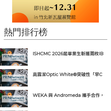
熱門排行榜
ISHCMC 2026屆畢業生斬獲兩枚IB
滿分，年級平均分達34.5分
高露潔Optic White®突破性「早C
提亮• 晚C淡色」美白牙齒保養美學
推出首支全新Optic White®高純度
維他命C美白牙膏
WEKA 與 Andromeda 攜手合作，
為全球規模的 AI 工作負載提供強大
動力