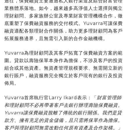
過往，保費融資主要通過私人銀行渠道及綜合財富管理
業務體系落地。如今，越來越多高淨值人士選擇與獨立
理財顧問、多家族辦公室及專業財富管理機構合作，徹
底重塑了保費融資服務的交付模式。Yuvarra可讓保費
融資適配各類理財合作關係，助力更多理財顧問為客戶
拓展服務邊界，且無需引入新的合作金融機構。
Yuvarra為理財顧問及其客戶拓寬了保費融資方案的範
圍。貸款以壽險保單本身作為擔保，不涉及客戶的投資
組合或其他資產。無資產管理規模要求、無需開立新的
銀行賬戶，融資服務完全獨立於客戶現有的銀行及投資
佈局。
Yuvarra首席執行官Larry Ikard表示：「
財富管理師
和理財顧問不必再帶著客戶去銀行辦理壽險保費融資。
Yuvarra讓保費融資脫離了傳統的銀行關係。我們是貸
款方、擁有充足的資金儲備，且只需將保單作為擔保。
客戶與理財顧問無需改動任何原有資產及合作架構。」