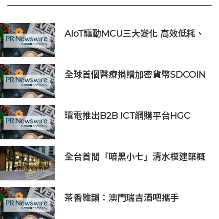
AIoT驅動MCU三大變化 高效低耗、
安全感、AI 功能
全球首個醫療捐贈加密貨幣SDCOIN
將在全球第五大交易所BW.com上線
環電推出B2B ICT網購平台HGC
Marketplace
全台首間「暗黑小七」清水模建築概
念店！竹北新開幕。
茶香雅韻：澳門瑞吉酒吧攜手
Saicho 呈獻期間限定下午茶體驗