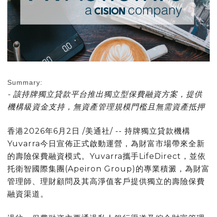
Summary:
- 該持牌獨立貸款平台推出獨立型保費融資方案，提供
機構級資金支持，無資產管理規模門檻且無需資產抵押
香港
2026年6月2日
/美通社/ -- 持牌獨立貸款機構
Yuvarra
今日
宣佈正式啟動運營，為財富市場帶來全新
的壽險保費融資模式。Yuvarra攜手LifeDirect，並依
托衛智國際集團(Apeiron Group)的專業積澱，為財富
管理師、理財顧問及其高淨值客戶提供獨立的壽險保費
融資渠道。