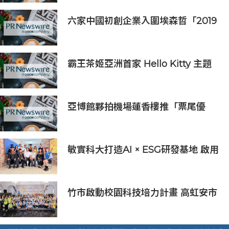
六家中國初創企業入圍埃森哲「2019
亞太區金融科技創新實驗室」
霸王茶姬亞洲首家 Hello Kitty 主題
超級茶倉登陸灣仔
亞博館夥拍機場蓮香樓推「票尾優
惠」
敏實科大打造AI × ESG研發基地 啟用
AI能源研發中心 助企業邁向淨零碳
排
竹市啟動校園科技培力計畫 高虹安市
長：半導體與無人機課程培育未來科
技人才