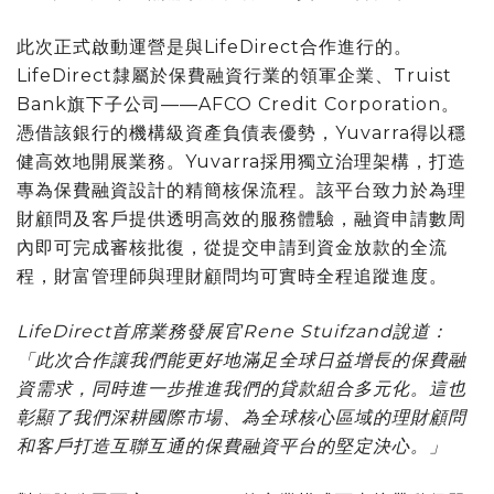
此次正式啟動運營是與LifeDirect合作進行的。
LifeDirect隸屬於保費融資行業的領軍企業、Truist
Bank旗下子公司——AFCO Credit Corporation。
憑借該銀行的機構級資產負債表優勢，Yuvarra得以穩
健高效地開展業務。Yuvarra採用獨立治理架構，打造
專為保費融資設計的精簡核保流程。該平台致力於為理
財顧問及客戶提供透明高效的服務體驗，融資申請數周
內即可完成審核批復，從提交申請到資金放款的全流
程，財富管理師與理財顧問均可實時全程追蹤進度。
LifeDirect首席業務發展官Rene Stuifzand說道：
「
此次合作讓我們能更好地滿足全球日益增長的保費融
資需求，同時進一步推進我們的貸款組合多元化。這也
彰顯了我們深耕國際市場、為全球核心區域的理財顧問
和客戶打造互聯互通的保費融資平台的堅定決心。」