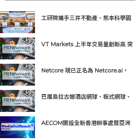
工研院攜手三井不動產、熊本科學園
區 助臺灣產業深化臺日技術合作 拓
展半導體供應鏈與應用市場商機
VT Markets 上半年交易量創新高 突
破 8 萬億美元
Netcore 現已正名為 Netcore.ai，
開創代理型營銷平台先河，與客戶共
同分擔增長責任
巴厘島拉古娜酒店網球、板式網球、
匹克球三合一球場登陸努沙杜瓦海岸
AECOM開設全新香港辦事處暨亞洲
區總部 匯聚人才、科技與可持續發展