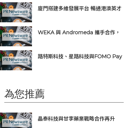
廈門搭建多維發展平台 暢通港澳英才
入廈追夢通道
WEKA 與 Andromeda 攜手合作，
為全球規模的 AI 工作負載提供強大
動力
路特斯科技、星路科技與FOMO Pay
攜手探索汽車代幣化
為您推薦
晶泰科技與甘李藥業戰略合作再升
級，「AI智肽遞送實驗室」獲批「北