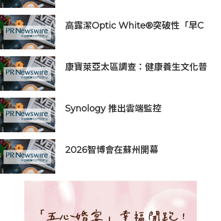
京市重點實驗室」
高露潔Optic White®突破性「早C
提亮• 晚C淡色」美白牙齒保養美學
推出首支全新Optic White®高純度
維他命C美白牙膏
康寶萊亞太區調查：健康養生文化普
及 五分之四消費者重視整體健康
Synology 推出雲端監控
Surveillance365，滿足更多元的跨
產業場域安全需求
2026智博會在蘇州開幕