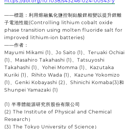
https://doi.org/10.1038/s43246-024-00543-y
——標題：利用熔融氟化鹽控制鈷酸鋰相變以提升鋰離
子電池性能(Controlling lithium cobalt oxide
phase transition using molten fluoride salt for
improved lithium-ion batteries)
——作者：
Mayumi Mikami (1)、Jo Saito (1)、Teruaki Ochiai
(1)、Masahiro Takahashi (1)、Tatsuyoshi
Takahashi (1)、Yohei Momma (1)、Kazutaka
Kuriki (1)、Rihito Wada (1)、Kazune Yokomizo
(1)、Genki Kobayashi (2)、Shinichi Komaba(3)和
Shunpei Yamazaki (1)
(1)
半導體能源研究所股份有限公司
(2) The Institute of Physical and Chemical
Research）
(3) The Tokyo University of Science）