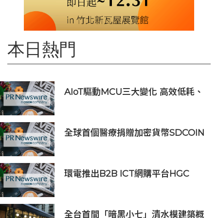
本日熱門
AIoT驅動MCU三大變化 高效低耗、
安全感、AI 功能
全球首個醫療捐贈加密貨幣SDCOIN
將在全球第五大交易所BW.com上線
環電推出B2B ICT網購平台HGC
Marketplace
全台首間「暗黑小七」清水模建築概