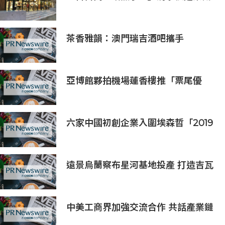
念店！竹北新開幕。
茶香雅韻：澳門瑞吉酒吧攜手
Saicho 呈獻期間限定下午茶體驗
亞博館夥拍機場蓮香樓推「票尾優
惠」
六家中國初創企業入圍埃森哲「2019
亞太區金融科技創新實驗室」
遠景烏蘭察布星河基地投產 打造吉瓦
級AI基礎設施新模式
中美工商界加強交流合作 共話產業鏈
供應鏈協同發展新機遇