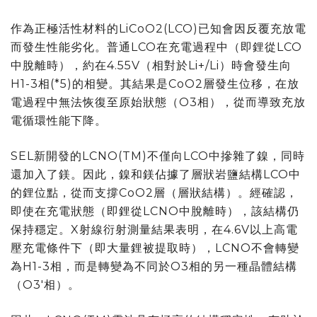
作為正極活性材料的LiCoO2(LCO)已知會因反覆充放電
而發生性能劣化。普通LCO在充電過程中（即鋰從LCO
中脫離時），約在4.55V（相對於Li+/Li）時會發生向
H1-3相(*5)的相變。其結果是CoO2層發生位移，在放
電過程中無法恢復至原始狀態（O3相），從而導致充放
電循環性能下降。
SEL新開發的LCNO(TM)不僅向LCO中摻雜了鎳，同時
還加入了鎂。因此，鎳和鎂佔據了層狀岩鹽結構LCO中
的鋰位點，從而支撐CoO2層（層狀結構）。經確認，
即使在充電狀態（即鋰從LCNO中脫離時），該結構仍
保持穩定。X射線衍射測量結果表明，在4.6V以上高電
壓充電條件下（即大量鋰被提取時），LCNO不會轉變
為H1-3相，而是轉變為不同於O3相的另一種晶體結構
（O3'相）。