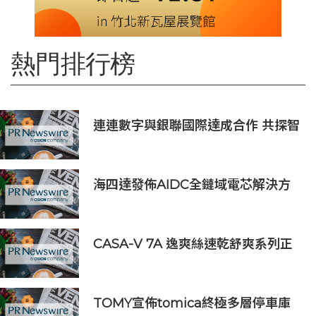
熱門排行榜
連連數字與銀聯國際達成合作 共探智
能體支付新場景
海四達發佈AIDC全鏈域電芯解決方
案
CASA-V 7A 逸爽絲速乾舒爽系列正
式上市
TOMY宣佈tomica終極多層停車庫