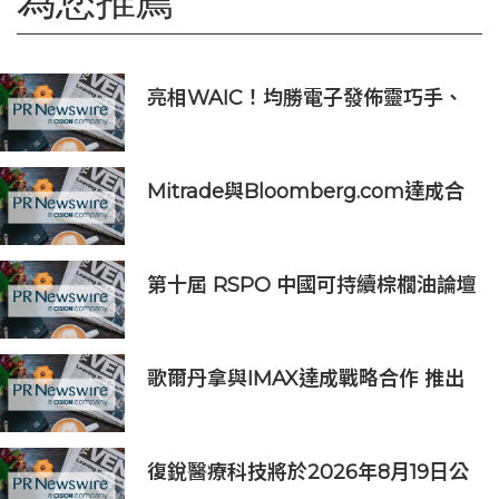
為您推薦
亮相WAIC！均勝電子發佈靈巧手、
固液混合電池等機器人核心部件，商
業化量產加速
Mitrade與Bloomberg.com達成合
作，助力亞洲交易者應對可信洞察與
網絡影響力邊界模糊問題
第十屆 RSPO 中國可持續棕櫚油論壇
於「美麗中國」國家發展願景下舉行
歌爾丹拿與IMAX達成戰略合作 推出
全球首款IMAX車載娛樂系統
復銳醫療科技將於2026年8月19日公
佈2026年中期業績