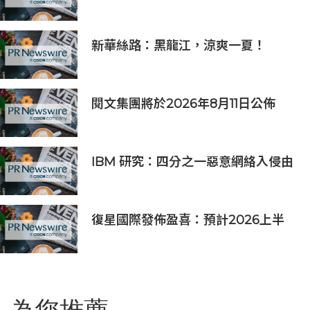
將於2026年9月起在10個亞洲市場上
市 首個官方粉絲社群定於10月上線
新華絲路：黑龍江，涼爽一夏！
閱文集團將於2026年8月11日公佈
2026年上半年業績
IBM 研究：四分之一惡意網絡入侵由
AI 驅動 單一事件平均損失 600 萬美
元
復星國際發佈盈喜：預計2026上半
年歸母淨利潤約人民幣15億至人民幣
18億元