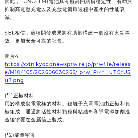
因此，LCNO(TM)電池具有極高的結構穩定性，有助於
抑制高電壓充電以及充放電循環過程中產生的性能衰
減。
SEL相信，這項開發成果將有助於構建一個沒有火災事
故、更加安全可靠的社會。
圖片4：
https://cdn.kyodonewsprwire.jp/prwfile/releas
e/M104105/202606030266/_prw_PI4fl_uTGfU5
u7.png
(*1)正極材料
用於構成儲電電極的材料。鋰離子充電電池由正極和負
極組成，通過將活性材料顆粒與粘結劑和導電添加劑混
合後塗覆在金屬箔上製成。
(*2)能量密度