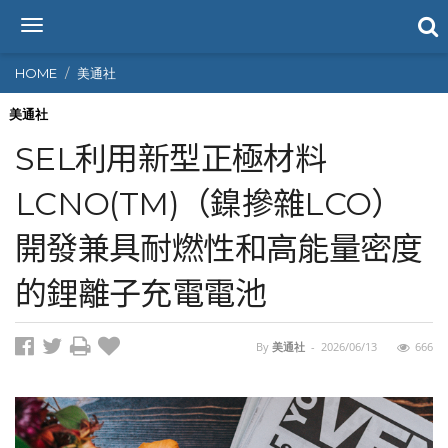
T
o
g
HOME
美通社
g
l
美通社
e
SEL利用新型正極材料
n
a
LCNO(TM)（鎳摻雜LCO）
v
i
開發兼具耐燃性和高能量密度
g
a
t
的鋰離子充電電池
i
o
n
By
美通社
-
2026/06/13
666