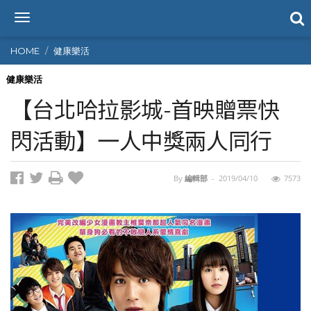
T
o
g
HOME
健康樂活
g
l
健康樂活
e
【台北哈拉影城-首映贈票快
n
a
閃活動】一人中獎兩人同行
v
i
g
By
編輯部
-
2019/04/10
7573
a
t
i
o
n