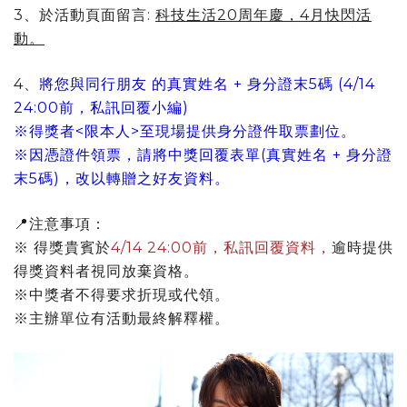
3、於活動頁面留言:
科技生活20周年慶，4月快閃活
動。
4、
將您與同行朋友 的真實姓名 + 身分證末5碼 (4/14
24:00前，私訊回覆小編)
※得獎者<限本人>至現場提供身分證件取票劃位。
※因憑證件領票，請將中獎回覆表單(真實姓名 + 身分證
末5碼)，改以轉贈之好友資料。
📍注意事項：
※ 得獎貴賓於
4/14 24:00前，私訊回覆資料，
逾時提供
得獎資料者視同放棄資格。
※中獎者不得要求折現或代領。
※主辦單位有活動最終解釋權。