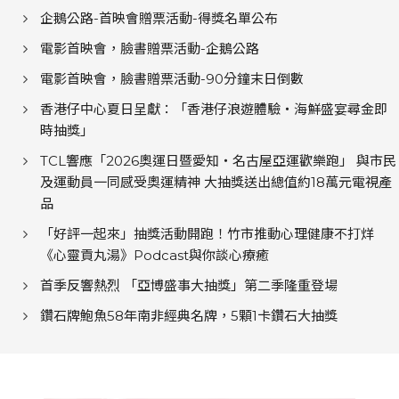
企鵝公路-首映會贈票活動-得獎名單公布
電影首映會，臉書贈票活動-企鵝公路
電影首映會，臉書贈票活動-90分鐘末日倒數
香港仔中心夏日呈獻：「香港仔浪遊體驗・海鮮盛宴尋金即
時抽獎」
TCL響應「2026奧運日暨愛知‧名古屋亞運歡樂跑」 與市民
及運動員一同感受奧運精神 大抽獎送出總值約18萬元電視產
品
「好評一起來」抽獎活動開跑！竹市推動心理健康不打烊
《心靈貢丸湯》Podcast與你談心療癒
首季反響熱烈 「亞博盛事大抽獎」第二季隆重登場
鑽石牌鮑魚58年南非經典名牌，5顆1卡鑽石大抽獎