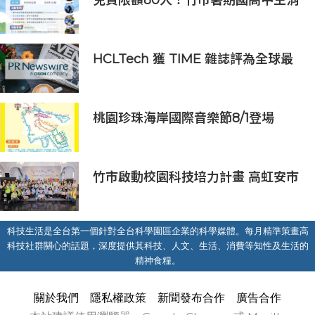
防體驗營6/8開放報名
HCLTech 獲 TIME 雜誌評為全球最
具可持續發展表現的企業之一
桃園珍珠海岸國際音樂節8/1登場
竹市啟動校園科技培力計畫 高虹安市
長：半導體與無人機課程培育未來科
技人才
科技生活是全台第一個針對全台科學園區企業的科學媒體。每月精準策畫高
科技社群關心的話題，深度提供其科技、人文、生活、消費等知性及生活的
精神食糧。
關於我們
隱私權政策
新聞發布合作
廣告合作