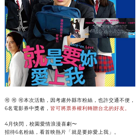
🉑 🉑 🉑本次活動，因考慮外縣市粉絲，也許交通不便，
6名電影券中獎者，
皆可將票券權利轉贈台北的好友。
4月快閃，校園愛情浪漫喜劇〜
招待6名粉絲，看首映熱片「就是要妳愛上我」。