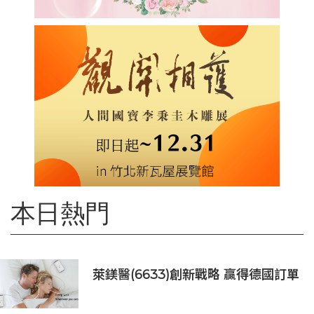
本日熱門
萊鎂醫(6633)創新戰略 贏得德國訂單
銷售