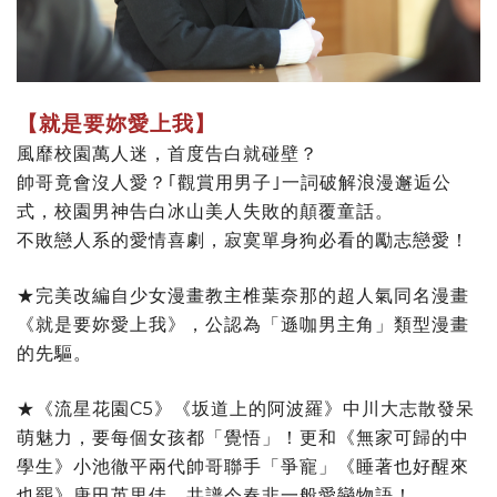
【就是要妳愛上我】
風靡校園萬人迷，首度告白就碰壁？
帥哥竟會沒人愛？｢觀賞用男子｣一詞破解浪漫邂逅公
式，校園男神告白冰山美人失敗的顛覆童話。
不敗戀人系的愛情喜劇，寂寞單身狗必看的勵志戀愛！
★完美改編自少女漫畫教主椎葉奈那的超人氣同名漫畫
《就是要妳愛上我》，公認為「遜咖男主角」類型漫畫
的先驅。
★《流星花園C5》《坂道上的阿波羅》中川大志散發呆
萌魅力，要每個女孩都「覺悟」！更和《無家可歸的中
學生》小池徹平兩代帥哥聯手「爭寵」《睡著也好醒來
也罷》唐田英里佳，共譜今春非一般愛戀物語！