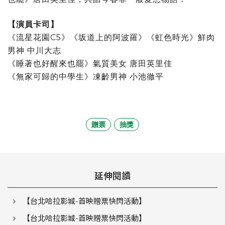
【演員卡司】
《流星花園C5》《坂道上的阿波羅》《虹色時光》鮮肉
男神 中川大志
《睡著也好醒來也罷》氣質美女 唐田英里佳
《無家可歸的中學生》凍齡男神 小池徹平
贈票
抽獎
延伸閱讀
【台北哈拉影城-首映贈票快閃活動】
【台北哈拉影城-首映贈票快閃活動】