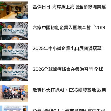
昌傑日日-海岸線上亮眼全齡綠洲美建
築
六家中國初創企業入圍埃森哲「2019
亞太區金融科技創新實驗室」
2025年中小微企業出口展圓滿落幕，
吸引逾63,000名參觀者，簽署9,060
萬美元出口合同
2026全球醫療峰會在香港召開 全球
醫療健康力量共議：讓突破真正抵達
患者
敏實科大打造AI × ESG研發基地 啟用
AI能源研發中心 助企業邁向淨零碳
排
免費限額80人！竹市暑期國高中生消