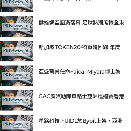
年歸母淨利潤約人民幣15億至人民幣
18億元
健絡通盃圓滿落幕 足球熱潮席捲全港
新加坡TOKEN2049重磅回歸 年度
行業頂級盛會再度啟幕
亞盛醫藥任命Faical Miyara博士為
首席業務拓展官，任命Jim Ziegler
為首席商務運營官
GAC廣汽助陣車路士亞洲巡迴賽香港
站 攜手點燃足球盛宴
星路科技 FUIDL於Bybit上架，亞洲
首個RWA全流程閉環生態落地