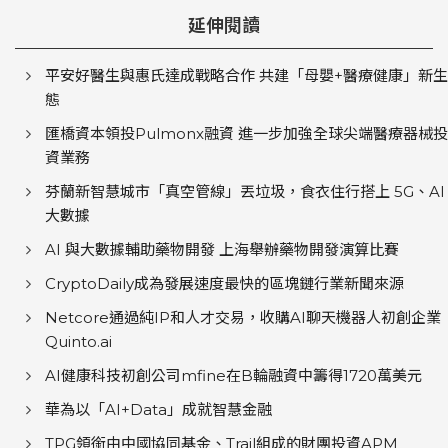
延伸閱讀
平安好醫生與惠氏達成戰略合作 共建「母嬰+醫療健康」新生
態
匯橋資本領投Pulmonx融資 進一步加強全球尖端醫療器械投
資業務
芬蘭新智慧城市「真空管線」丟垃圾，食衣住行搭上 5G、AI
大數據
AI 與大數據輔助藥物開發 上海舉辦藥物開發演算比賽
CryptoDaily成為發展速度最快的區塊鏈行業新聞來源
Netcore通過純IP和人才交易，收購AI聊天機器人初創企業
Quinto.ai
AI健康科技初創公司mfine在B輪融資中籌得1720萬美元
華為以「AI+Data」成就智慧金融
TPG領銜由中國協同基金、Trail組成的財團投資APM