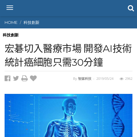
T
o
g
HOME
科技創新
g
l
科技創新
e
宏碁切入醫療市場 開發AI技術
n
a
統計癌細胞只需30分鐘
v
i
g
By
智媒科技
-
2019/05/24
2962
a
t
i
o
n