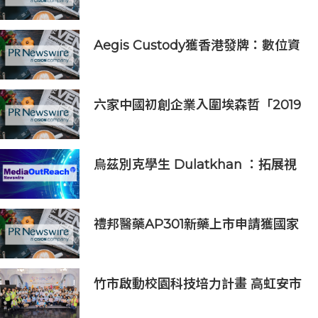
得一席之地的宏大願景
Aegis Custody獲香港發牌：數位資
產金融服務發展更進一步
六家中國初創企業入圍埃森哲「2019
亞太區金融科技創新實驗室」
烏茲別克學生 Dulatkhan ：拓展視
野，在香港中文大學擘劃未來
禮邦醫藥AP301新藥上市申請獲國家
藥監局受理
竹市啟動校園科技培力計畫 高虹安市
長：半導體與無人機課程培育未來科