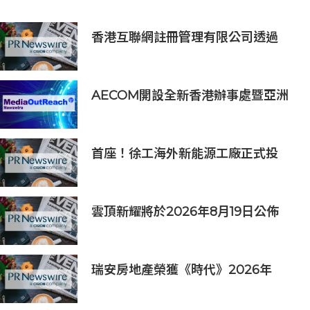
香港互聯網註冊管理有限公司透過
「數碼無障礙嘉許計劃」推動科技向
善 助企業實踐數碼無障礙與社會責任
AECOM開設全新香港辦事處暨亞洲
區總部 匯聚人才、科技與可持續發展
首座！徐工海外新能源工廠正式投
產，打造中印尼合作新標桿
雲頂新耀將於2026年8月19日公佈
2026年度中期業績並舉行線上投資
人會議
瑞安房地產榮獲《時代》2026年
「全球最具影響力公司」稱號