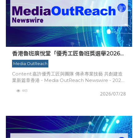
香港魯班廣悅堂「優秀工匠魯班獎選舉2026」
頒獎典禮暨魯班先師寶誕晚宴圓滿舉行
Media OutReach
Content:嘉許優秀工匠與團隊 傳承專業技藝 共創建造
業新篇章香港 - Media OutReach Newswire - 2026
年7月27日 - 由香港魯班廣悅堂主辦的「優秀工匠魯班
443
獎選舉2
2026/07/28