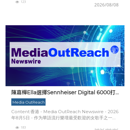
123
假座香港富
2026/08/08
陳嘉樺Ella選擇Sennheiser Digital 6000打
造震撼動人的青春狂歡
Media OutReach
Content:香港 - Media OutReach Newswire - 2026
年8月5日 - 作为華語流行樂壇最受歡迎的女歌手之一，
陳嘉樺（Ella）憑藉極具辨識度的嗓音、唱跳俱佳的全
183
能魅