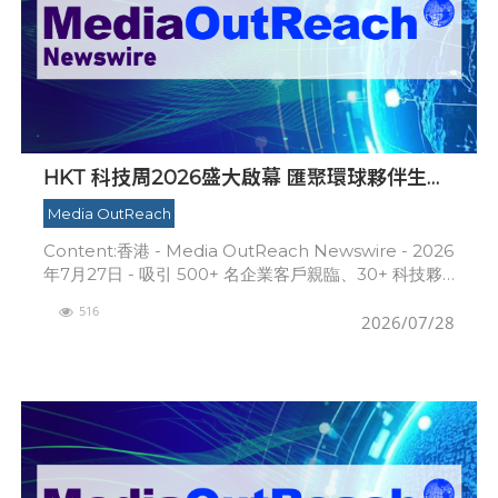
HKT 科技周2026盛大啟幕 匯聚環球夥伴生態
圈 共築香港 AI 創新樞紐新里程
Media OutReach
Content:香港 - Media OutReach Newswire - 2026
年7月27日 - 吸引 500+ 名企業客戶親臨、30+ 科技夥
伴鼎力支持、40+ 前沿 AI 方案同場展示
516
2026/07/28