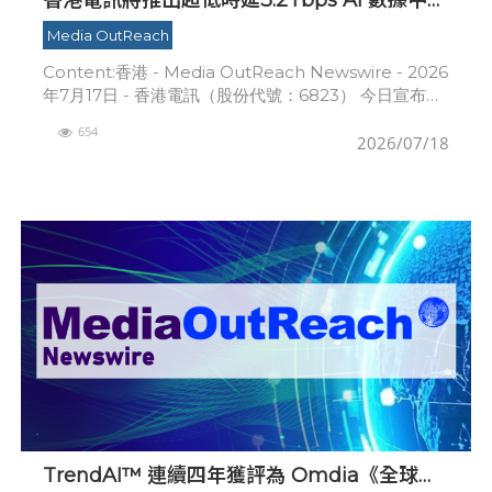
互聯Superhighway 支持香港人工智能發展
Media OutReach
Content:香港 - Media OutReach Newswire - 2026
年7月17日 - 香港電訊（股份代號：6823） 今日宣布，
計劃推出全港首創超低時延3.2Tbps 人工智能（A
654
2026/07/18
TrendAI™ 連續四年獲評為 Omdia《全球網