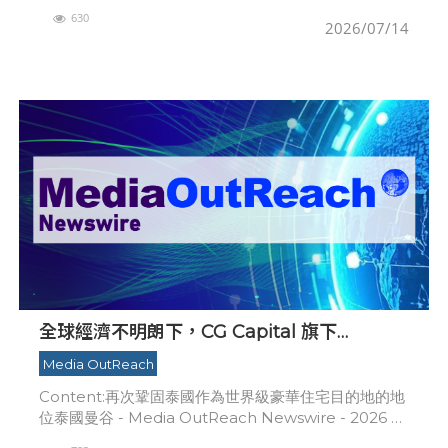
將 Michael「Mikee」L. Romero
630
2026/07/14
全球經濟不明朗下，CG Capital 旗下
InterContinental Residences Bangkok
Media OutReach
Asoke 獲得里程碑式佳績
Content:再次鞏固泰國作為世界級豪華住宅目的地的地
位泰國曼谷 - Media OutReach Newswire - 2026 年
7 月 1 日 - Central Group 旗下、專注房