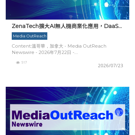
ZenaTech擴大AI無人機商業化應用，DaaS
貢獻一季度約93%營收
Media OutReach
Content:溫哥華，加拿大 - Media OutReach
Newswire - 2026年7月22日 -
ZenaTech（Nasdaq：ZENA） 正透過無人機即服務
517
（Drone-as-a
2026/07/23