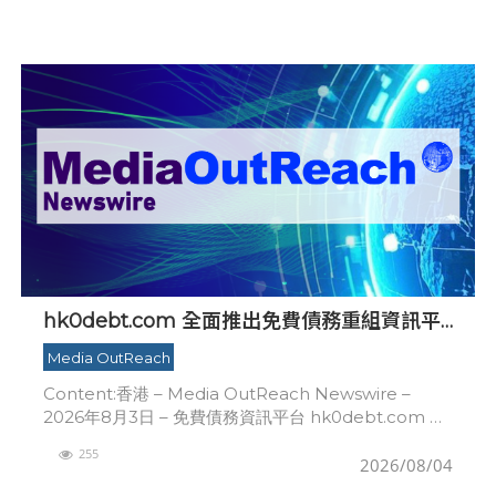
hk0debt.com 全面推出免費債務重組資訊平
台 助港人比較 IVA、DRP 與破產方案
Media OutReach
Content:香港 – Media OutReach Newswire –
2026年8月3日 – 免費債務資訊平台 hk0debt.com 今
日宣佈全面推出。平台以繁體中文深入淺出解釋香港主
255
要的
2026/08/04