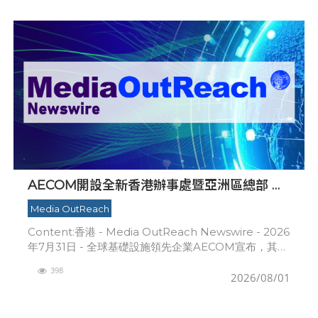
AECOM開設全新香港辦事處暨亞洲區總部 匯
聚人才、科技與可持續發展
Media OutReach
Content:香港 - Media OutReach Newswire - 2026
年7月31日 - 全球基礎設施領先企業AECOM宣布，其全
新香港辦事處暨亞洲區總部正式啟用，辦事處設於長沙
398
灣83
2026/08/01