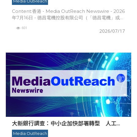
Media OutReach
Content:香港 - Media OutReach Newswire - 2026
年7月16日 - 德昌電機控股有限公司（「德昌電機」或
「本公司」，連同其附屬公司統稱「本集團」）發出此
601
新聞稿，內
2026/07/17
大新銀行調查：中小企加快部署轉型 人工智
能與北都發展帶來新機遇
Media OutReach