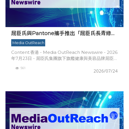
屈臣氏與Pantone攜手推出「屈臣氏長青綠」
慶祝185年的關愛傳承
Media OutReach
Content:香港 - Media OutReach Newswire - 2026
年7月23日 - 屈臣氏集團旗下旗艦健康與美容品牌屈臣
氏今日宣布推出全新品牌色彩「屈臣氏長青綠」
561
（Watsons
2026/07/24