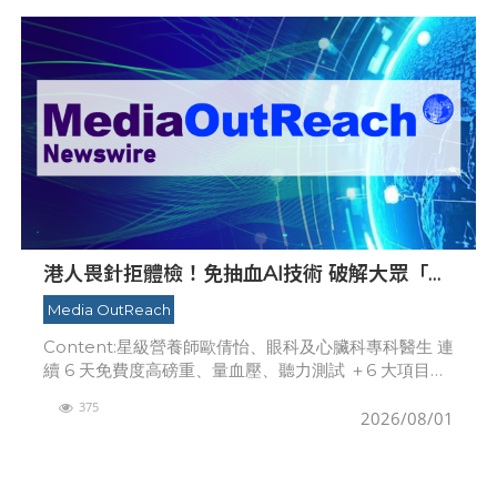
港人畏針拒體檢！免抽血AI技術 破解大眾「避
檢」困局，20分鐘一次過測出全身慢性炎症
Media OutReach
Content:星級營養師歐倩怡、眼科及心臟科專科醫生 連
續 6 天免費度高磅重、量血壓、聽力測試 ＋6 大項目非
入侵式醫療級AI智能健康評估及7大範疇專家即場分析報
375
告＋多場專家健康講座＋限定禮品香港
2026/08/01