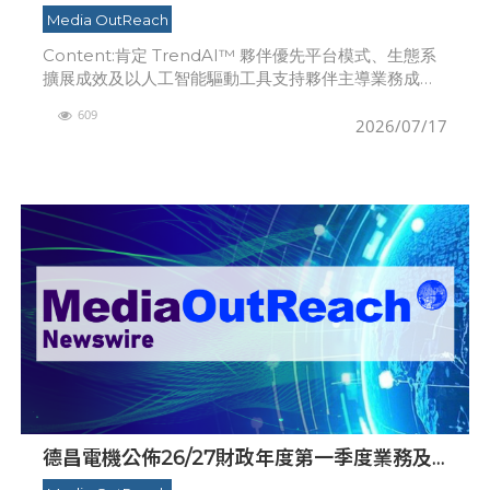
絡安全平台生態系領導力》冠軍級廠商
Media OutReach
Content:肯定 TrendAI™ 夥伴優先平台模式、生態系
擴展成效及以人工智能驅動工具支持夥伴主導業務成長
的卓越表現香港 - Media OutReach Newswire -
609
2026年7月
2026/07/17
德昌電機公佈26/27財政年度第一季度業務及
未經審核財務資料