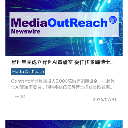
昇世集團成立昇世AI實驗室 委任伍景輝博士為
集團首席科學家 加速AI原生財富管理發展
Media OutReach
Content:昇世集團投入3,000萬港元初期資金，推動昇
世AI實驗室發展，同時委任伍景輝博士擔任集團首席科
學家，並與Panorama 開展戰略合作，落實集團長遠AI
387
原生財富管理策略香港 - Me
2026/07/31