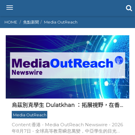
T
o
g
HOME
焦點新聞
Media OutReach
g
l
e
n
a
v
i
g
a
t
i
o
n
烏茲別克學生 Dulatkhan ：拓展視野，在香
港中文大學擘劃未來
Media OutReach
Content:香港 - Media OutReach Newswire - 2026
年8月7日 - 全球高等教育瞬息萬變，中亞學生的目光已