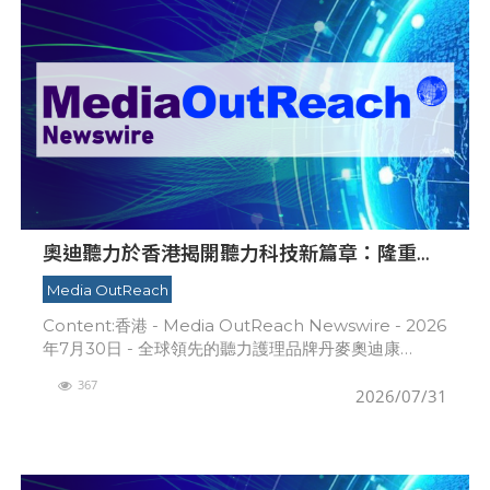
奧迪聽力於香港揭開聽力科技新篇章：隆重推
出榮獲國際設計大獎的 Oticon Zeal 及兒童專
Media OutReach
屬 Oticon Play SI 助聽器
Content:香港 - Media OutReach Newswire - 2026
年7月30日 - 全球領先的聽力護理品牌丹麥奧迪康
（Oticon A/S）香港獨家代理商奧迪聽力中心（OTIC
367
2026/07/31