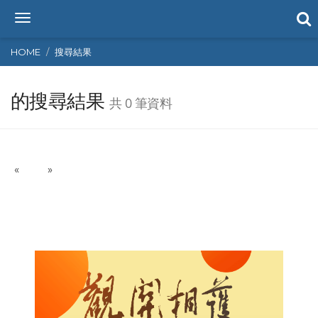
T
o
g
HOME
搜尋結果
g
l
的搜尋結果
e
共 0 筆資料
n
a
v
i
P
N
«
g
»
r
e
a
e
x
t
v
t
i
i
o
o
n
u
s