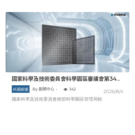
園青創博覽會（tFP）」。本次展會聚焦生
醫、智慧製造及綠色科技三大領域，強勢助力
臺灣新創接軌全球市場，實踐「新創出海、世
界
國家科學及技術委員會科學園區審議會第34次
會議核准投資案
科園櫥窗
By
新聞中心
-
342
2026/8/4
國家科學及技術委員會南部科學園區管理局轄
下臺南園區、高雄園區、橋頭園區、嘉義園
區、楠梓園區及屏東園區，今（115）年截至8
月4日止總計引進16家廠商，累計投資金額為
新臺幣589.94億元，園區有效核准