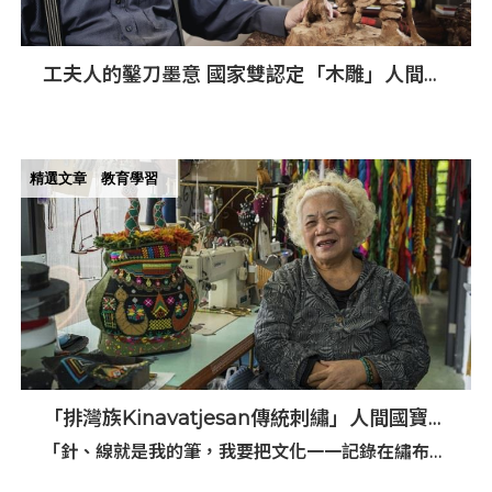
工夫人的鑿刀墨意 國家雙認定「木雕」人間國
寶 李秉圭
精選文章
教育學習
「排灣族Kinavatjesan傳統刺繡」人間國寶陳
利友妹 作品深具東排灣族藝術特色
「針、線就是我的筆，我要把文化一一記錄在繡布
上，代代相傳！」