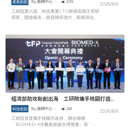
產業創新
By
新聞中心
-
205
2026/8/6
工研院第六屆「科技產業CTO研發高階主管研
習班」開放報名，師資陣容強大，盼能深化學
員對未來技術趨勢的敏銳洞察力與技術商業化
的能力。 面對新興科技快速發展，企業研發主
管不僅要掌握技術趨勢，更須具備技術
經濟部助攻新創出海 工研院攜手桃園打造跨
域創新平台 匯聚逾200家新創、40家產業夥
科技創新
By
新聞中心
-
261
2026/8/5
伴共拓全球商機
工研院首度攜手桃園市政府，聯合舉辦
「BIOMED-X生醫新創媒合博覽會」與「桃