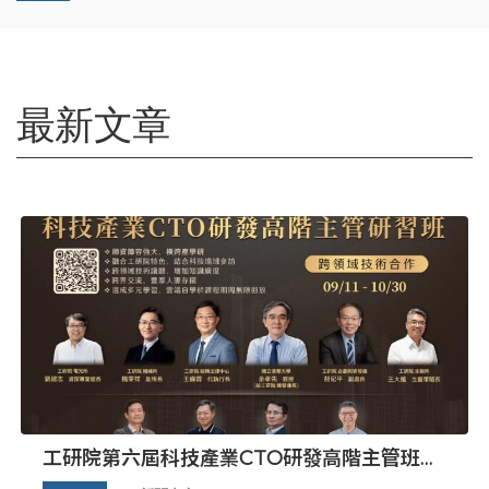
上線
論》三項大獎，ESG、企業社會責任
及品牌實力再獲國際權威認可
最新文章
工研院第六屆科技產業CTO研發高階主管班開
放報名 匯聚業界頂尖專家傳授專業秘訣