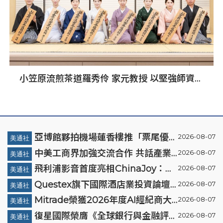
小笠原流煎茶道羅秀伶 家元教授 以堅強師資群
厚實推廣量能
亞博館夥拍機場蓮香樓推「票尾優
2026-08-07
美通社
惠」
中美工商界加強交流合作 共話產業
2026-08-07
美通社
鏈供應鏈協同發展新機遇
飛利浦影音首度亮相ChinaJoy：百
2026-08-07
美通社
年品牌以「黃色風暴」開啟年輕化新
Questex旗下國際酒店業投資論壇
2026-08-07
美通社
篇章
亞洲峰會表示，亞洲酒店業有望迎來
Mitrade榮獲2026年度AI經紀商大
2026-08-07
美通社
投資加速期
獎，升級版MitradeGPT模型在亞洲
復星國際榮膺《全球銀行與金融評
2026-08-07
美通社