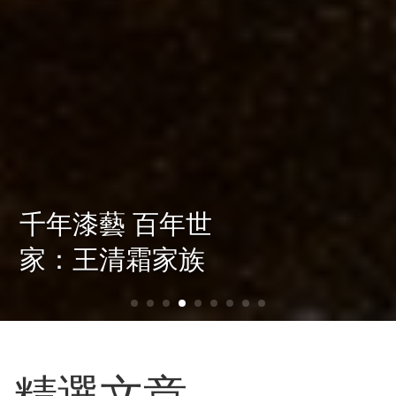
小笠原流煎茶道羅
秀伶 家元教授 以
堅強師資群厚實推
廣量能
精選文章