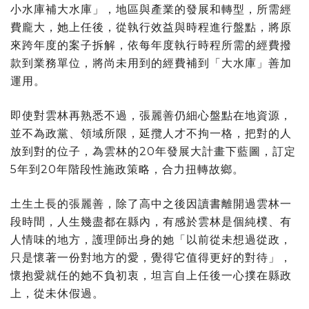
小水庫補大水庫」，地區與產業的發展和轉型，所需經
費龐大，她上任後，從執行效益與時程進行盤點，將原
來跨年度的案子拆解，依每年度執行時程所需的經費撥
款到業務單位，將尚未用到的經費補到「大水庫」善加
運用。
即使對雲林再熟悉不過，張麗善仍細心盤點在地資源，
並不為政黨、領域所限，延攬人才不拘一格，把對的人
放到對的位子，為雲林的20年發展大計畫下藍圖，訂定
5年到20年階段性施政策略，合力扭轉故鄉。
土生土長的張麗善，除了高中之後因讀書離開過雲林一
段時間，人生幾盡都在縣內，有感於雲林是個純樸、有
人情味的地方，護理師出身的她「以前從未想過從政，
只是懷著一份對地方的愛，覺得它值得更好的對待」，
懷抱愛就任的她不負初衷，坦言自上任後一心撲在縣政
上，從未休假過。