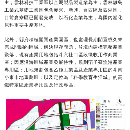
主；雲林科技工業區以金屬製品製造業為主；雲林離島
工業式基礎工業區包含麥寮、新興、台西區及四湖區，
目前麥寮區已開發完成，以石化產業為主，為國內塑化
原料重要生產基地。
此外，縣府積極開闢產業園區，也處理長期閒置或久未
完成開闢的區域，解決現存問題，於境內建構完整產業
聚落，現有產業用地包括斗六社口區段徵收用作商業
區；因應沿海區域產業發展特性，規劃萡子寮漁港產業
專用區；用地規劃包含乙種工業區及產業專用區的斗南
小東市地重劃區；以及定位為「科學教育生活城」的高
鐵特定區產業專用區及行政專區。