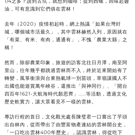
1/4之多？說到古坑，就想到咖啡；提到西螺，回味起醬
油，可有意識到它們俱在雲林！
去年（2020）疫情初起時，網上熱議「如果台灣封
城，哪個城市活最久」，其中雲林赫然入列，原因就在
「有菜、有米、有肉，通通有」，不愧「農業大縣」之
稱！
然而，除卻農業印象，旅遊的訪客北往日月潭，南至阿
里山，往年幾乎都跳過雲林而不入，終於近來開始有了
轉變，風箏衝浪與台東熱氣球一別苗頭，草嶺讓國人不
出國也能遊賞萬年峽谷，還推出「與神同行」、「開台
四百年1621-大航海時代顏思齊」……等活動，透過文化
歷史軟實力，讓大眾看見不一樣的雲林。
專訪行程的首日，文化觀光處長陳璧君一口嘗出了芋頭
出自林內，從而帶出了由豐富物產連結的雲林開台史，
「一口吃出雲林400年歷史」，認識雲林，得從吃下