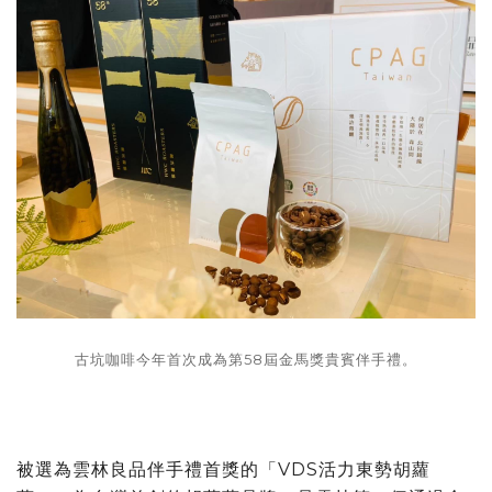
古坑咖啡今年首次成為第58屆金馬獎貴賓伴手禮。
被選為雲林良品伴手禮首獎的「VDS活力東勢胡蘿