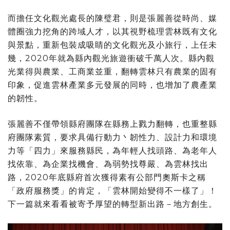
而擔任文化觀光處長的陳璧君，則是張麗善從時尚、媒
體圈強力挖角的跨域人才，以其視野梳理雲林既有文化
與景點，重新包裝成吸睛的文化觀光及小旅行，上任未
幾，2020年就為縣內觀光旅遊衝破千萬人次。縣內觀
光業得與農業、工商業並重，翻轉雲林只有農業的固有
印象，促進雲林產業多元發展的同時，也增加了農產業
的韌性。
張麗善不僅帶領縣府團隊在縣務上戮力翻轉，也重整縣
府團隊素質，要求具備行動力丶韌性力、設計力和環境
力等「四力」來服務縣民，為年輕人找頭路、為老年人
找依靠、為企業找機會、為弱勢找尊嚴、為雲林找出
路，2020年底縣府首次獲得素有公部門奧斯卡之稱
「政府服務獎」的肯定，「雲林開始變得不一樣了」！
下一篇就來看看被寄予厚望的轉型新出路－地方創生。