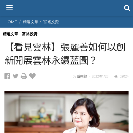
T
o
g
HOME
精選文章
富裕投資
g
l
精選文章
富裕投資
e
【看見雲林】張麗善如何以創
n
a
新開展雲林永續藍圖？
v
i
g
By
編輯部
-
2022/01/28
32024
a
t
i
o
n