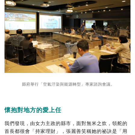
縣府舉行「空氣汙染與能源轉型」專家諮詢會議。
懷抱對地方的愛上任
我們發現，由女力主政的縣市，面對無米之炊，領舵的
首長都很會「持家理財」，張麗善笑稱她的祕訣是「用