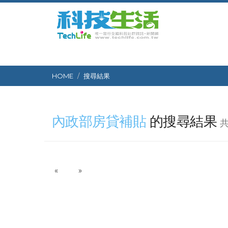
HOME
搜尋結果
內政部房貸補貼
的搜尋結果
共
P
N
«
»
r
e
e
x
v
t
i
o