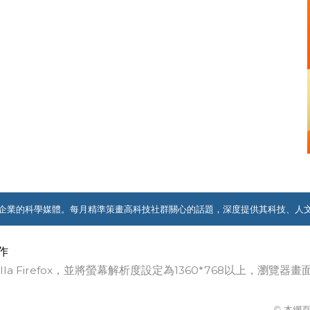
企業的科學媒體。每月精準策畫高科技社群關心的話題，深度提供其科技、人
作
ozilla Firefox，並將螢幕解析度設定為1360*768以上，瀏
© 本網頁著