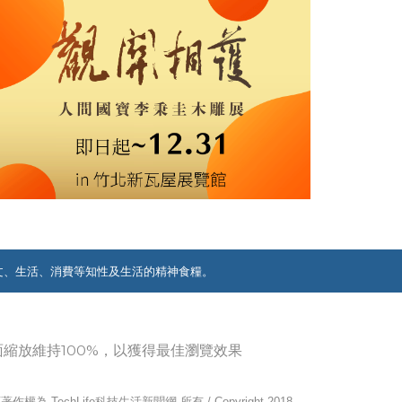
文、生活、消費等知性及生活的精神食糧。
覽器畫面縮放維持100%，以獲得最佳瀏覽效果
作權為 TechLife科技生活新聞網 所有 / Copyright 2018