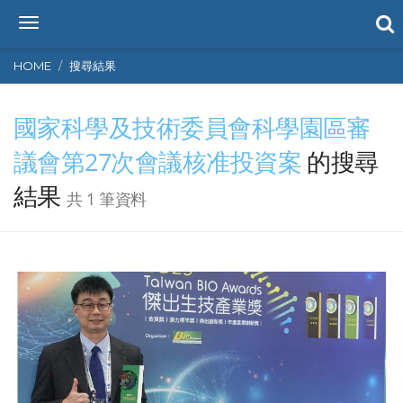
T
o
g
HOME
搜尋結果
g
l
國家科學及技術委員會科學園區審
e
n
議會第27次會議核准投資案
的搜尋
a
v
結果
i
共 1 筆資料
g
a
t
i
o
n