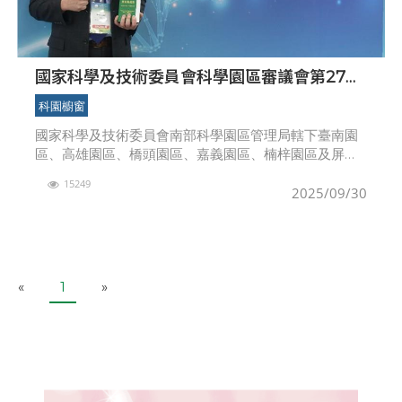
國家科學及技術委員會科學園區審議會第27次
會議核准投資案
科園櫥窗
國家科學及技術委員會南部科學園區管理局轄下臺南園
區、高雄園區、橋頭園區、嘉義園區、楠梓園區及屏東
園區，今（114）年截至9月25日止總計引進15家廠商，
15249
累計投資金額為新臺幣303.48億元，園區有效核
2025/09/30
P
N
«
1
»
r
e
e
x
v
t
i
o
u