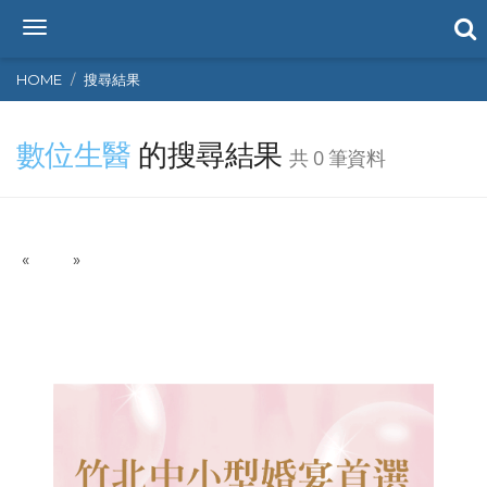
T
o
g
HOME
搜尋結果
g
l
數位生醫
的搜尋結果
e
共 0 筆資料
n
a
v
i
P
N
«
g
»
r
e
a
e
x
t
v
t
i
i
o
o
n
u
s