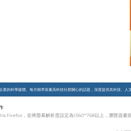
企業的科學媒體。每月精準策畫高科技社群關心的話題，深度提供其科技、人
作
ozilla Firefox，並將螢幕解析度設定為1360*768以上，瀏