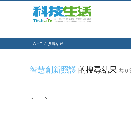
HOME
搜尋結果
智慧創新照護
的搜尋結果
共 0
P
N
«
»
r
e
e
x
v
t
i
o