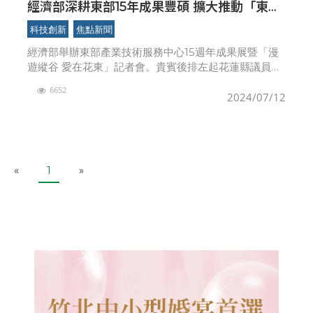
經濟部深耕東部15年成果豐碩 擴大推動「東創
計畫」助力產業智慧創新
科技創新
焦點新聞
經濟部舉辦東部產業技術服務中心15週年成果展暨「漫
遊縱谷 愛在花東」記者會。貴賓後排左起花蓮縣議員張
美慧、台東縣池上鄉鄉長林建宏、工研院副總暨永續長
6652
何大安、H2U永悦健康健行筆記永續長姚焱堯、立法委
2024/07/12
員
P
N
«
1
»
r
e
e
x
v
t
i
o
u
s