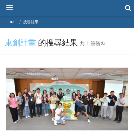
T
o
g
HOME
搜尋結果
g
l
東創計畫
的搜尋結果
e
共 1 筆資料
n
a
v
i
g
a
t
i
o
n