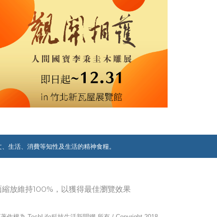
文、生活、消費等知性及生活的精神食糧。
覽器畫面縮放維持100%，以獲得最佳瀏覽效果
作權為 TechLife科技生活新聞網 所有 / Copyright 2018