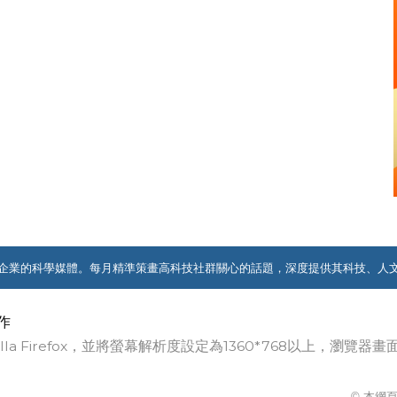
企業的科學媒體。每月精準策畫高科技社群關心的話題，深度提供其科技、人
作
ozilla Firefox，並將螢幕解析度設定為1360*768以上，瀏
© 本網頁著