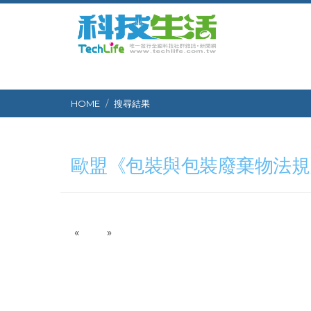
HOME
搜尋結果
歐盟《包裝與包裝廢棄物法規
P
N
«
»
r
e
e
x
v
t
i
o