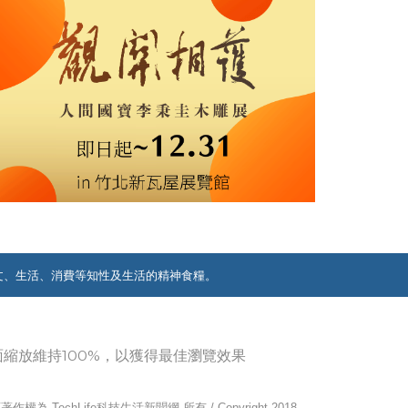
文、生活、消費等知性及生活的精神食糧。
覽器畫面縮放維持100%，以獲得最佳瀏覽效果
作權為 TechLife科技生活新聞網 所有 / Copyright 2018