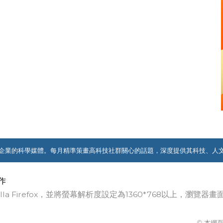
企業的科學媒體。每月精準策畫高科技社群關心的話題，深度提供其科技、人
作
ozilla Firefox，並將螢幕解析度設定為1360*768以上，瀏
© 本網頁著