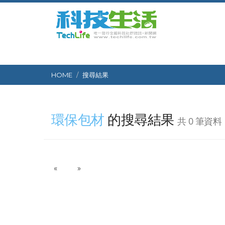
HOME
搜尋結果
環保包材
的搜尋結果
共 0 筆資料
P
N
«
»
r
e
e
x
v
t
i
o