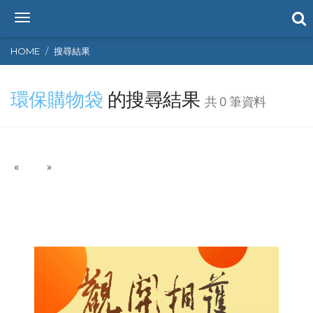
T
o
g
HOME
搜尋結果
g
l
環保購物袋
的搜尋結果
e
共 0 筆資料
n
a
v
i
P
N
«
g
»
r
e
a
e
x
t
v
t
i
i
o
o
n
u
s