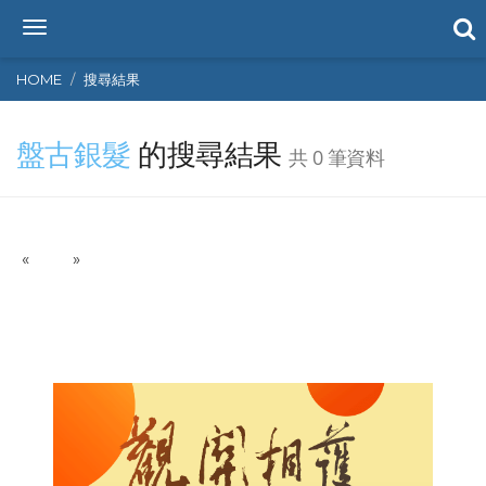
T
o
g
HOME
搜尋結果
g
l
盤古銀髮
的搜尋結果
e
共 0 筆資料
n
a
v
i
P
N
«
g
»
r
e
a
e
x
t
v
t
i
i
o
o
n
u
s