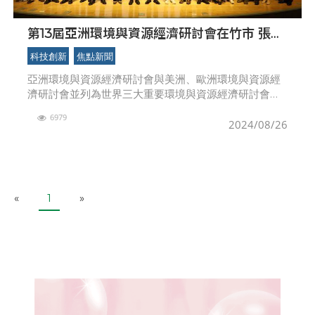
第13屆亞洲環境與資源經濟研討會在竹市 張治
祥秘書長：展現永續發展成果、提升國際能見
科技創新
焦點新聞
度
亞洲環境與資源經濟研討會與美洲、歐洲環境與資源經
濟研討會並列為世界三大重要環境與資源經濟研討會，
台灣位於亞太航運及經濟樞紐，新竹市則為高科技產業
6979
城市，緊密連結ESG發展與環境經濟。環保局表示，第
2024/08/26
13屆
P
N
«
1
»
r
e
e
x
v
t
i
o
u
s