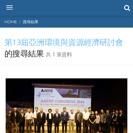
T
o
g
HOME
搜尋結果
g
l
第13屆亞洲環境與資源經濟研討會
e
n
的搜尋結果
a
共 1 筆資料
v
i
g
a
t
i
o
n