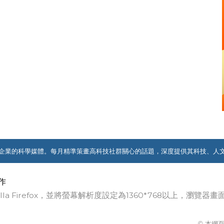
企業的科學媒體。每月精準策畫高科技社群關心的話題，深度提供其科技、人
作
ozilla Firefox，並將螢幕解析度設定為1360*768以上，瀏
© 本網頁著