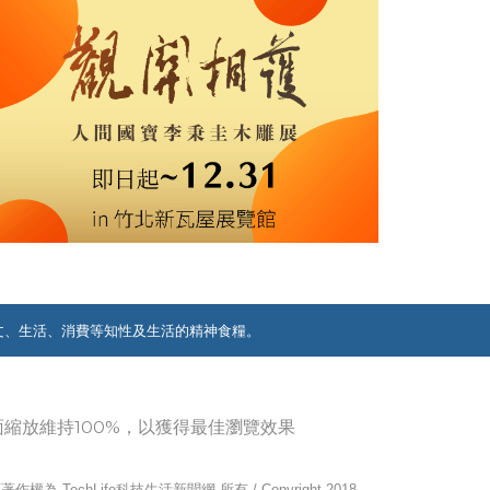
文、生活、消費等知性及生活的精神食糧。
覽器畫面縮放維持100%，以獲得最佳瀏覽效果
作權為 TechLife科技生活新聞網 所有 / Copyright 2018