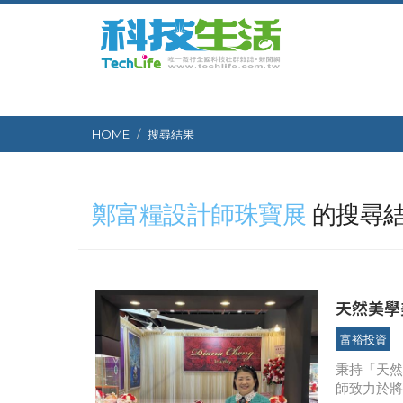
HOME
搜尋結果
鄭富糧設計師珠寶展
的搜尋
天然美學美麗饗宴 Diana Ch
富裕投資
秉持「天然美
師致力於