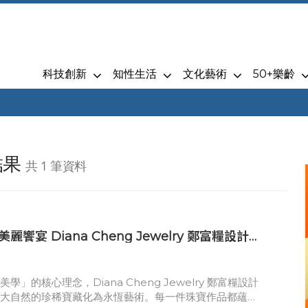
科技創新
知性生活
文化藝術
50+樂齡
結果
共 1 筆資料
eng Jewelry 鄭富糧設計
師珠寶展 11月21～24日 世貿一館F15展位展出
學」的核心理念，Diana Cheng Jewelry 鄭富糧設計
將大自然的珍稀寶藏化為永恆藝術。每一件珠寶作品都蘊含