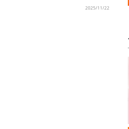
命的能量，結合精湛工藝與藝術美感，詮釋出細膩而雋永的
2025/11/22