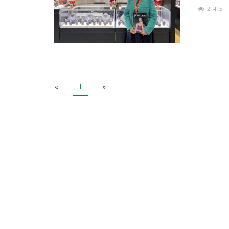
著愛與生
21415
奢
P
N
«
1
»
r
e
e
x
v
t
i
o
u
s