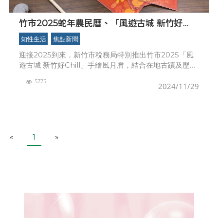
竹市2025蛇年農民曆、「風遊古城 新竹好
Chill」月曆亮相 稅務局12/2起捐發票即可兌
知性生活
焦點新聞
換
迎接2025到來，新竹市稅務局特別推出竹市2025「風
遊古城 新竹好Chill」手繪風月曆，結合在地古蹟及歷史
建築，將新竹州廳、州圖、美術館、城隍廟等知名地
5775
標，透過生動的畫作，重現新竹古城歷史風貌。稅
2024/11/29
P
N
«
1
»
r
e
e
x
v
t
i
o
u
s