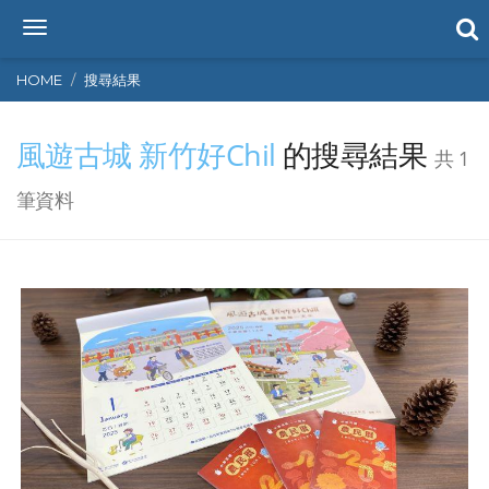
T
o
g
HOME
搜尋結果
g
l
風遊古城 新竹好Chil
的搜尋結果
e
共 1
n
a
筆資料
v
i
g
a
t
i
o
n