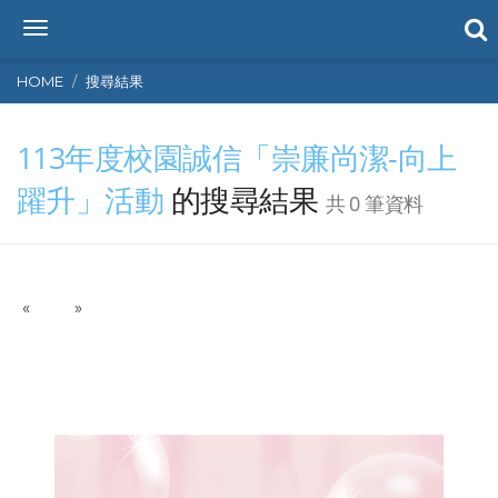
T
o
g
HOME
搜尋結果
g
l
113年度校園誠信「崇廉尚潔-向上
e
n
躍升」活動
的搜尋結果
a
共 0 筆資料
v
i
g
a
P
N
«
»
t
r
e
i
e
x
o
v
t
n
i
o
u
s