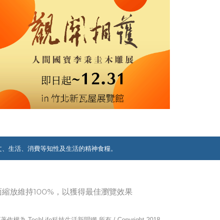
文、生活、消費等知性及生活的精神食糧。
覽器畫面縮放維持100%，以獲得最佳瀏覽效果
作權為 TechLife科技生活新聞網 所有 / Copyright 2018