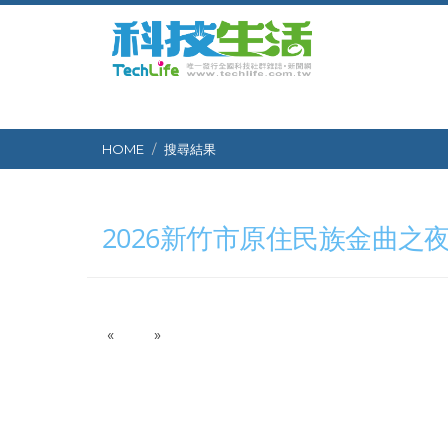
HOME
搜尋結果
2026新竹市原住民族金曲之
P
N
«
»
r
e
e
x
v
t
i
o