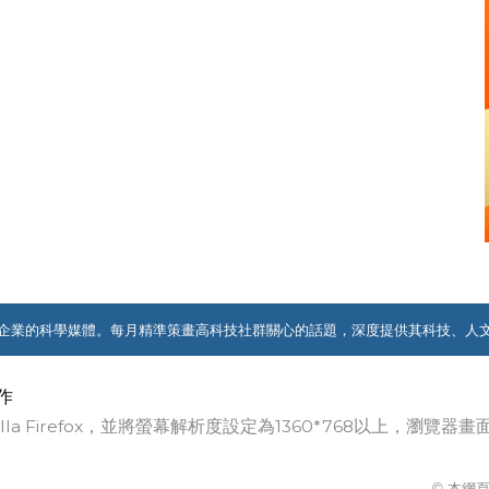
企業的科學媒體。每月精準策畫高科技社群關心的話題，深度提供其科技、人
作
ozilla Firefox，並將螢幕解析度設定為1360*768以上，瀏
© 本網頁著