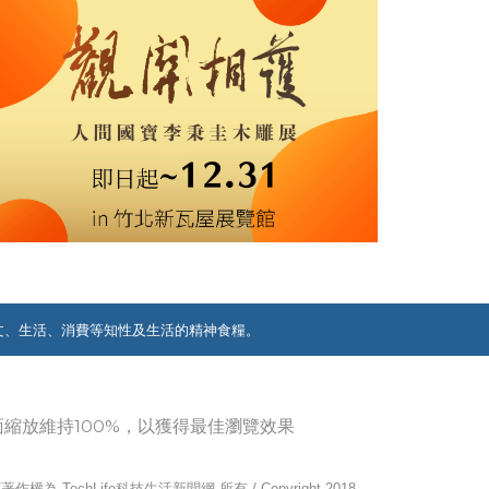
文、生活、消費等知性及生活的精神食糧。
覽器畫面縮放維持100%，以獲得最佳瀏覽效果
作權為 TechLife科技生活新聞網 所有 / Copyright 2018