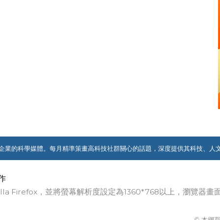
企業的科學媒體。每月精準策畫高科技社群關心的話題，深度提供其科技、人
作
ozilla Firefox，並將螢幕解析度設定為1360*768以上，瀏
© 本網頁著