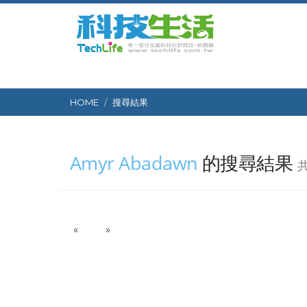
HOME
搜尋結果
Amyr Abadawn
的搜尋結果
共
P
N
«
»
r
e
e
x
v
t
i
o