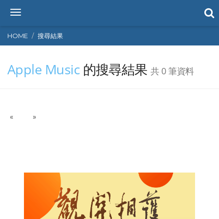
T
o
g
HOME
搜尋結果
g
l
Apple Music
的搜尋結果
e
共 0 筆資料
n
a
v
i
P
N
«
g
»
r
e
a
e
x
t
v
t
i
i
o
o
n
u
s