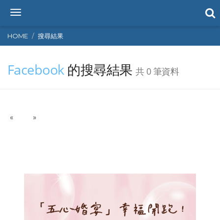
T
o
g
HOME
搜尋結果
g
l
Facebook
的搜尋結果
e
共 0 筆資料
n
a
v
i
P
N
«
g
»
r
e
a
e
x
t
v
t
i
i
o
o
n
u
s