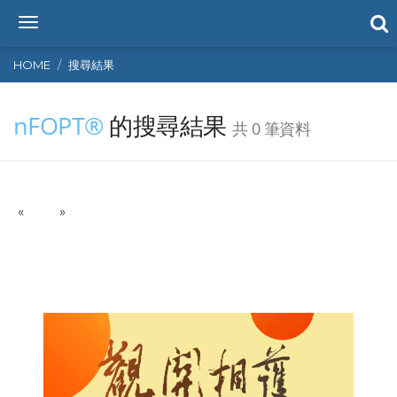
T
o
g
HOME
搜尋結果
g
l
nFOPT®
的搜尋結果
e
共 0 筆資料
n
a
v
i
P
N
«
g
»
r
e
a
e
x
t
v
t
i
i
o
o
n
u
s