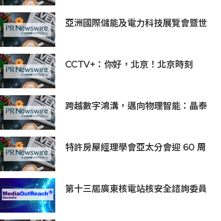
企業全球競爭力
亞洲國際儲能及電力科技展覽會暨世
界儲能創新大會2027年7月香港啟幕
CCTV+：你好，北京！北京時刻
跨越數字鴻溝，邁向物理智能：晶泰
科技發布 XtalPi Science，並發起
「科學智能開放生態聯盟」
特許房屋經理學會亞太分會迎 60 周
年里程碑
第十三屆廣東核電站核安全諮詢委員
會第二次會議召開