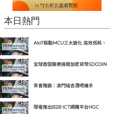
本日熱門
AIoT驅動MCU三大變化 高效低耗、
安全感、AI 功能
全球首個醫療捐贈加密貨幣SDCOIN
將在全球第五大交易所BW.com上線
茶香雅韻：澳門瑞吉酒吧攜手
Saicho 呈獻期間限定下午茶體驗
環電推出B2B ICT網購平台HGC
Marketplace