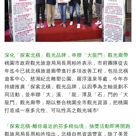
深化「探索北橫」觀光品牌，串聯「大龍門」觀光廊帶
桃園市政府觀光旅遊局局長周柏吟表示，市府團隊從去
年迄今已就北橫旅遊廊帶進行多項改善工程，包括北橫
遊客中心、慈湖紀念雕塑公園、羅浮溫泉等處，今年亦
持續推廣「探索北橫」觀光品牌，以四季為主軸規劃不
同活動，並串聯「大」溪、「龍」潭及「石」門的「大
龍門」觀光廊帶，期以整合桃園全市觀光資源，把桃園
打造成一座多元性、可玩性高之觀光城市!
「探索北橫-離你最近的芬多精仙境」抽獎活動即將開跑
觀旅局局長周柏吟指出，北橫自然資源豐富，除了美景