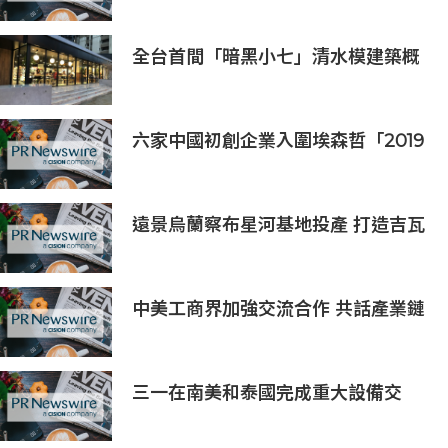
全台首間「暗黑小七」清水模建築概
念店！竹北新開幕。
六家中國初創企業入圍埃森哲「2019
亞太區金融科技創新實驗室」
遠景烏蘭察布星河基地投產 打造吉瓦
級AI基礎設施新模式
中美工商界加強交流合作 共話產業鏈
供應鏈協同發展新機遇
三一在南美和泰國完成重大設備交
付，全球佈局持續拓展