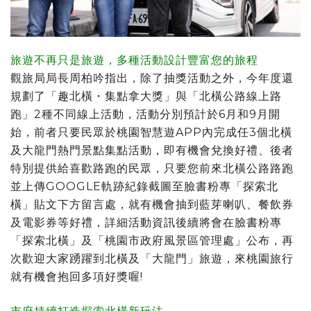
旅遊不再只是旅遊，多種活動設計豐富您的旅程
觀旅局局長周柏吟指出，除了抽獎活動之外，今年度還
規劃了「趣北橫・集點拿大獎」與「北橫公路線上路
跑」2種不同線上活動，活動分別預計於6月和9月開
始，前者只要民眾於桃園智慧遊APP內完成任3個北橫
及大龍門熱門景點集點活動，即有機會兌換好禮、後者
特別提供給喜歡路跑的民眾，只要您前來北橫公路路跑
並上傳GOOGLE軌跡紀錄截圖至臉書粉專「探索北
橫」貼文下方留言處，就有機會抽到藍芽喇叭、餐飲券
及電影券等好禮，詳細活動資訊後續將會在臉書粉專
「探索北橫」及「桃園市政府風景區管理處」公布，再
次歡迎大家踴躍到北橫及「大龍門」旅遊，來桃園旅行
就有機會抱回多項好獎喔!