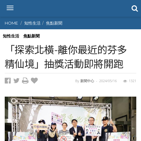
T
o
g
HOME
知性生活
焦點新聞
g
l
知性生活
焦點新聞
e
「探索北橫-離你最近的芬多
n
a
精仙境」抽獎活動即將開跑
v
i
g
By
新聞中心
-
2024/05/16
1321
a
t
i
o
n