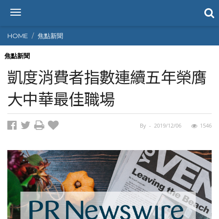
T
o
g
HOME
焦點新聞
g
l
焦點新聞
e
凱度消費者指數連續五年榮膺
n
a
大中華最佳職場
v
i
g
By
-
2019/12/06
1546
a
t
i
o
n