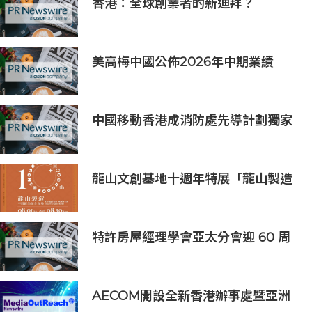
香港：全球創業者的新迪拜？
Osome助力新一代創業浪潮
美高梅中國公佈2026年中期業績
中國移動香港成消防處先導計劃獨家
物聯網服務及系統供應商
龍山文創基地十週年特展「龍山製造
10+」八月盛大展出
特許房屋經理學會亞太分會迎 60 周
年里程碑
AECOM開設全新香港辦事處暨亞洲