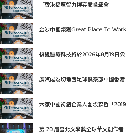
「香港橋壇智力博弈巔峰盛會」
金沙中國榮獲Great Place To Work
認證™
復銳醫療科技將於2026年8月19日公
佈2026年中期業績
廣汽成為切爾西足球俱樂部中國香港
和馬來西亞季前巡迴賽官方合作夥伴
六家中國初創企業入圍埃森哲「2019
亞太區金融科技創新實驗室」
第 28 屆臺北文學獎全球華文創作者