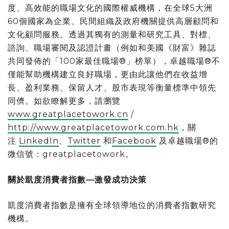
度、高效能的職場文化的國際權威機構，在全球5大洲
60個國家為企業、民間組織及政府機關提供高層顧問和
文化顧問服務。透過其獨有的測量和研究工具、對標、
諮詢、職場審閱及認證計畫（例如和美國《財富》雜誌
共同發佈的「100家最佳職場®」榜單），卓越職場®不
僅能幫助機構建立良好職場，更由此讓他們在收益增
長、盈利業務、保留人才、股市表現等衡量標準中領先
同儕。如欲瞭解更多，請瀏覽
www.greatplacetowork.cn
/
http://www.greatplacetowork.com.hk
，關
注
LinkedIn
、
Twitter
和
Facebook
及卓越職場®的
微信號：greatplacetowork。
關於凱度消費者指數—激發成功決策
凱度消費者指數是擁有全球領導地位的消費者指數研究
機構。