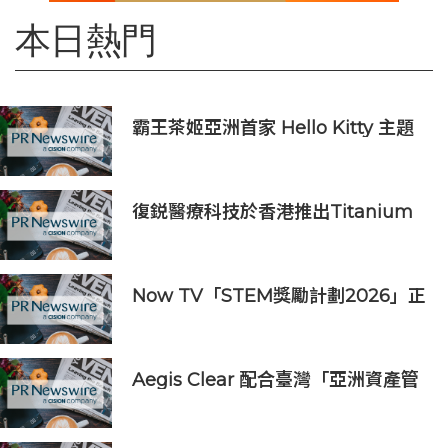
本日熱門
霸王茶姬亞洲首家 Hello Kitty 主題
超級茶倉登陸灣仔
復鋭醫療科技於香港推出Titanium
Prime聯合療法
Now TV「STEM獎勵計劃2026」正
式開始｜獲長隆度假區全力支持 推出
《主題樂園有趣科學大探索》第二季
及「長隆小科學家大獎」
Aegis Clear 配合臺灣「亞洲資產管
理中心」政策