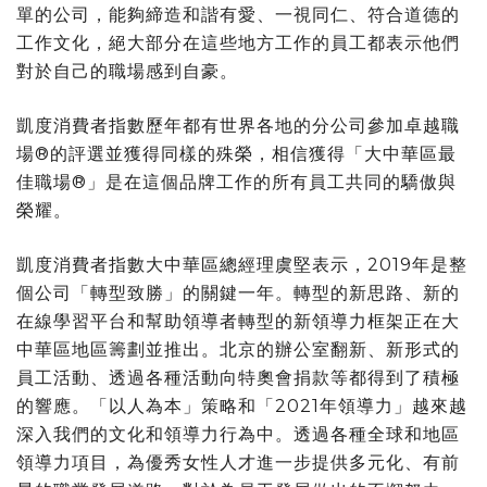
單的公司，能夠締造和諧有愛、一視同仁、符合道德的
工作文化，絕大部分在這些地方工作的員工都表示他們
對於自己的職場感到自豪。
凱度消費者指數歷年都有世界各地的分公司參加卓越職
場®的評選並獲得同樣的殊榮，相信獲得「大中華區最
佳職場®」是在這個品牌工作的所有員工共同的驕傲與
榮耀。
凱度消費者指數大中華區總經理虞堅表示，2019年是整
個公司「轉型致勝」的
關鍵
一年
。轉
型的新思路、新的
在線學習平台和幫助領導者轉型的新領導
力
框架正在大
中華區地區籌劃並推出。北京的辦公室翻新、新形式的
員工活動、透過各種活動向特奧會捐款等都得到了積極
的響應。「以人為本」策略和「2021年領導力」越來越
深入我們的文化和領導力行為中。透過各種全球和地區
領導力項目，為優秀女性人才進一步提供多元化、有前