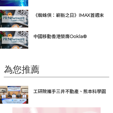
區總部 匯聚人才、科技與可持續發展
《蜘蛛俠：嶄新之日》IMAX首週末
斬獲1.3億元 創系列最佳紀錄
中國移動香港榮膺Ookla®
Speedtest®七項網絡國際權威獎項
及認證
為您推薦
工研院攜手三井不動產、熊本科學園
區 助臺灣產業深化臺日技術合作 拓
展半導體供應鏈與應用市場商機