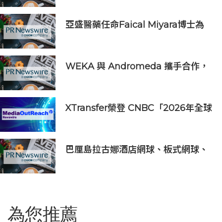
亞盛醫藥任命Faical Miyara博士為
首席業務拓展官，任命Jim Ziegler
為首席商務運營官
WEKA 與 Andromeda 攜手合作，
為全球規模的 AI 工作負載提供強大
動力
XTransfer榮登 CNBC「2026年全球
頂尖金融科技公司」榜單
巴厘島拉古娜酒店網球、板式網球、
匹克球三合一球場登陸努沙杜瓦海岸
為您推薦