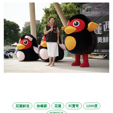
花蓮鮮送
徐榛蔚
花蓮
叫賣哥
1200度