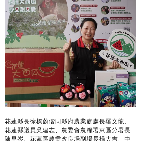
花蓮縣長徐榛蔚偕同縣府農業處處長羅文龍、
花蓮縣議員吳建志、農委會農糧署東區分署長
陳昌岑、花蓮區農業改良場副場長楊大吉、中