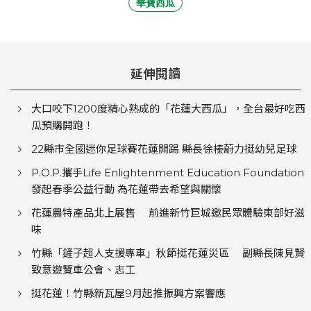
華寶西瓜
延伸閱讀
大口咬下1200度精心熟成的「花蓮大西瓜」，全台最好吃西
瓜預購開跑！
22縣市全國迷你足球賽花蓮開踢 縣長徐榛蔚力挺幼兒足球
P.O.P.攜手Life Enlightenment Education Foundation
發起春季公益行動 為花蓮帶去希望與關懷
花蓮農特產品北上展售 前進新竹巨城邀民眾體驗東部好滋
味
竹縣「鏟子超人支援專車」秋節挺花蓮災區 副縣長陳見賢
致意遊覽車公會、志工
挺花蓮！竹縣新瓦屋9月起推振興方案響應