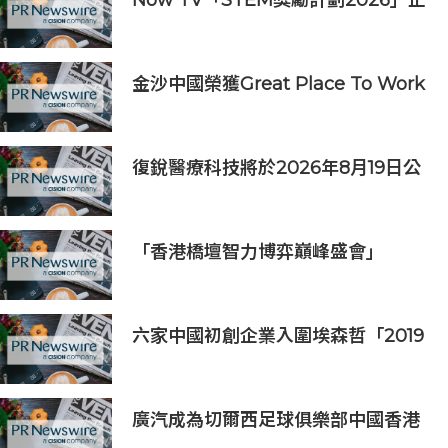
Now TV「STEM獎勵計劃2026」正
式開始｜獲長隆度假區全力支持 推出
《主題樂園有趣科學大探索》第二季
及「長隆小科學家大獎」
金沙中國榮獲Great Place To Work
認證™
復銳醫療科技將於2026年8月19日公
佈2026年中期業績
「香港橋壇智力博弈巔峰盛會」
六家中國初創企業入圍埃森哲「2019
亞太區金融科技創新實驗室」
廣汽成為切爾西足球俱樂部中國香港
和馬來西亞季前巡迴賽官方合作夥伴