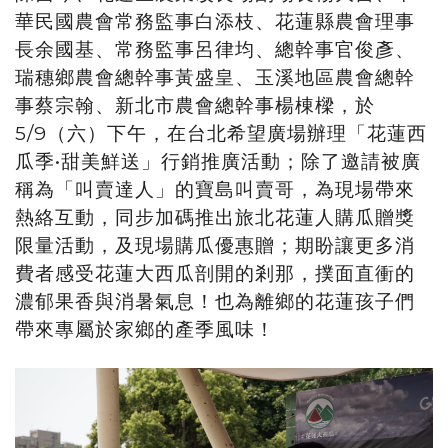
華民國農會常務監事白添枝、花蓮縣農會理事
長余國基、常務監事呂律均、總幹事官俊彥、
瑞穗鄉農會總幹事黃盛皇、玉溪地區農會總幹
事蔡宗翰、新北市農會總幹事楊棟樑，於
5/9（六）下午，在台北希望廣場辦理「花蓮西
瓜季•甜美鮮送」行銷推廣活動；除了邀請被廣
稱為「叫賣達人」的寶島叫賣哥，為現場帶來
熱絡互動，同步加碼推出旅北花蓮人購瓜贈獎
限量活動，及現場購瓜優惠贈；期盼讓更多消
費者感受花蓮大西瓜剖開的剎那，撲面直衝的
濃郁果香與消暑氣息！也為離鄉的花蓮孩子們
帶來專屬於家鄉的產季風味！