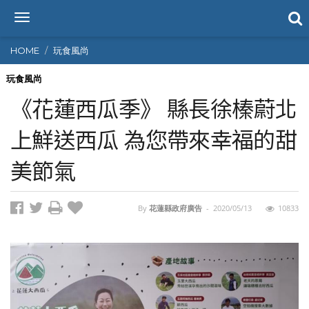
T
o
g
HOME
玩食風尚
g
l
玩食風尚
e
《花蓮西瓜季》 縣長徐榛蔚北
n
a
上鮮送西瓜 為您帶來幸福的甜
v
i
美節氣
g
a
t
i
By
花蓮縣政府廣告
-
2020/05/13
10833
o
n