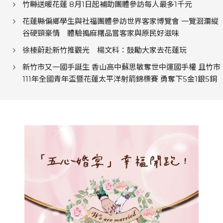
竹縣送暖花蓮 8月1日起補助團體參訪每人最多1千元
花蓮縣偏鄉學生與社福團體參訪世界客家博覽會 一覽洄瀾縱
谷硬頸豪情 體驗搗麻糬品嘗客家與原民好滋味
徐榛蔚赴新竹推觀光 楊文科：鼓勵大家去花蓮玩
新竹市又一國手誕生 香山高中蘇思敏奪世中運國手權 且竹市
111年全國青年盃暨花蓮太平洋射箭錦標賽 勇奪下5金1銀5銅