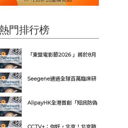
熱門排行榜
「東盟電影節2026 」將於8月
舉行 歷來最大規模 以電影連繫
文化交流
Seegene通過全球百萬臨床研
究(GMCS)提出全面的生殖道
感染檢測方案‌
AlipayHK全港首創「短訊防偽
提醒」功能 助用戶辨別騙案 聯
乘警方推防騙App Skin帶動全
城反詐
CCTV+：你好，北京！北京時