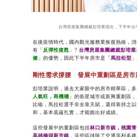
台灣房屋集團總裁彭培業指出，下半年台
在後疫情時代，國內觀光服務業恢復熱絡，消
有「
反彈性復甦
」?
台灣房屋集團總裁彭培業
健
」的優勢，因此下半年房市是「
馬拉松型
」
剛性需求撐腰 發展中重劃區是房市
彭培業說明，過去大家眼中的房市精華區，多
人氣旺，商機穩
」的衛星城市或新興重劃區，
比喻，馬拉松選手非全靠天賦，還得靠持之以
和，基本底蘊扎實，才能跑出好成績。
這些發展中的重劃區包括
林口新市鎮，桃園青
高雄橋頭新市鎮
，這些區域除了交通等利多建