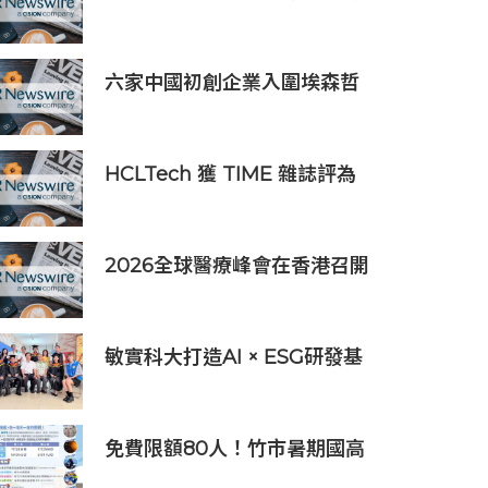
落幕，吸引逾63,000名參觀
者，簽署9,060萬美元出口合
同
六家中國初創企業入圍埃森哲
「2019亞太區金融科技創新實
驗室」
HCLTech 獲 TIME 雜誌評為
全球最具可持續發展表現的企
業之一
2026全球醫療峰會在香港召開
全球醫療健康力量共議：讓突
破真正抵達患者
敏實科大打造AI × ESG研發基
地 啟用AI能源研發中心 助企
業邁向淨零碳排
免費限額80人！竹市暑期國高
中生消防體驗營6/8開放報名