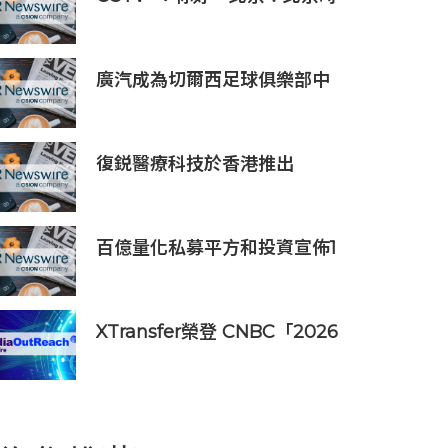
刻
廣汽成為切爾西足球俱樂部中
國香港和馬來西亞季前巡迴賽
官方合作夥伴
復鋭醫療科技於香港推出
Titanium Prime聯合療法
百億量化私募平方和投資宣佈1
億元自購，7月以來已有25家
私募出手
XTransfer榮登 CNBC「2026
年全球頂尖金融科技公司」榜
單