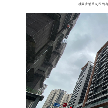
桃園青埔重劃區因