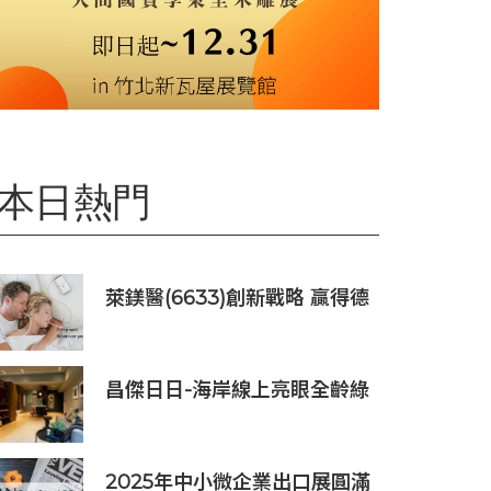
本日熱門
萊鎂醫(6633)創新戰略 贏得德
國訂單銷售
昌傑日日-海岸線上亮眼全齡綠
洲美建築
2025年中小微企業出口展圓滿