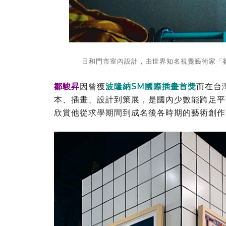
日和門市室內設計，由世界知名視覺藝術家「鄒駿
鄒駿昇
因曾獲
波隆納SM國際插畫首獎
而在台
本、插畫、設計到策展，是國內少數能跨足平
欣賞他從求學期間到成名後各時期的藝術創作