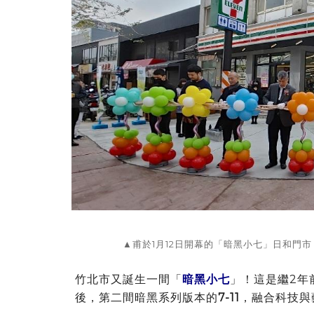
▲甫於1月12日開幕的「暗黑小七」日和門
竹北市又誕生一間「
暗黑小七
」！這是繼2年
後，第二間暗黑系列版本的
7-11
，融合科技與