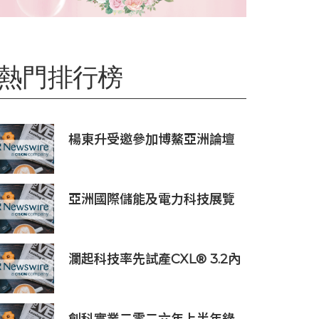
熱門排行榜
楊東升受邀參加博鰲亞洲論壇
珀斯會議，攜手推動全球礦業
綠色轉型
亞洲國際儲能及電力科技展覽
會暨世界儲能創新大會2027年
7月香港啟幕
瀾起科技率先試產CXL® 3.2內
存擴展控制器