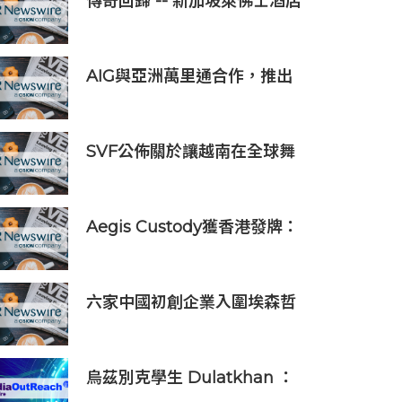
傳奇回歸 -- 新加坡萊佛士酒店
正式重新開業
AIG與亞洲萬里通合作，推出
旅遊保險優惠
SVF公佈關於讓越南在全球舞
台上獲得一席之地的宏大願景
Aegis Custody獲香港發牌：
數位資產金融服務發展更進一
步
六家中國初創企業入圍埃森哲
「2019亞太區金融科技創新實
驗室」
烏茲別克學生 Dulatkhan ：
拓展視野，在香港中文大學擘