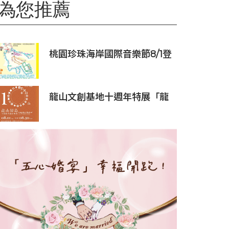
為您推薦
桃園珍珠海岸國際音樂節8/1登
場
龍山文創基地十週年特展「龍
山製造10+」八月盛大展出