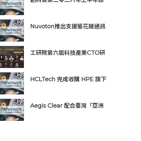
創科實業二零二六年上半年錄
得穩健的業績
Nuvoton推出支援菊花鏈通訊
的AI伺服器用16串電池監測IC
工研院第六屆科技產業CTO研
發高階主管班開放報名 匯聚
業界頂尖專家傳授專業秘訣
HCLTech 完成收購 HPE 旗下
Telco Solutions 業務
Aegis Clear 配合臺灣「亞洲
資產管理中心」政策