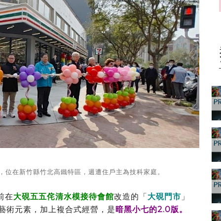
市，位在新竹縣竹北高鐵特區，週遭住戶主為技科家庭。
前在
大硯五五侘清水模接待會館
改造的「
大硯門市
」
藝術元素，加上複合式經營，是
暗黑小七的2.0版。