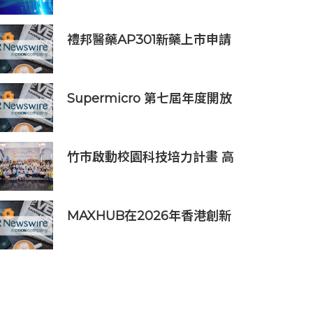
劃未來
禮邦醫藥AP301新藥上市申請
獲國家藥監局受理
Supermicro 第七屆年度開放
式儲存高峰會匯聚 21 間生態系
統合作夥伴，分享大規模部署
企業級 AI 的實用指南
竹市啟動校園科技培力計畫 高
虹安市長：半導體與無人機課
程培育未來科技人才
MAXHUB在2026年香港創新
辦公峰會上展示綜合AI協作解
決方案