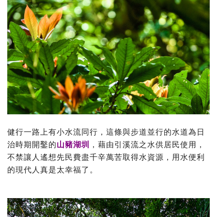
健行一路上有小水流同行，這條與步道並行的水道為日
治時期開鑿的
山豬湖圳
，藉由引溪流之水供居民使用，
不禁讓人遙想先民費盡千辛萬苦取得水資源，用水便利
的現代人真是太幸福了。