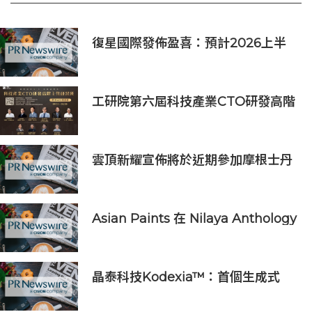
復星國際發佈盈喜：預計2026上半
年歸母淨利潤約人民幣15億至人民幣
18億元
工研院第六屆科技產業CTO研發高階
主管班開放報名 匯聚業界頂尖專家
傳授專業秘訣
雲頂新耀宣佈將於近期參加摩根士丹
利、Evercore兩大投資者會議
Asian Paints 在 Nilaya Anthology
呈獻「Colour As Continuum」----
一場歷時一個月，深入探討色彩、物
料及收藏級設計的藝術之旅
晶泰科技Kodexia™：首個生成式
AI+第一性原理的siRNA研發平台獲
新進展，管線進入PCC確認階段