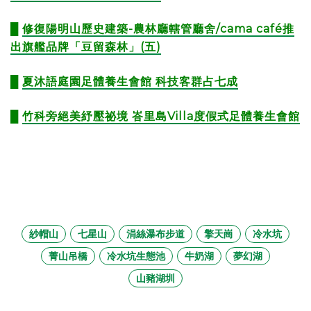
█
修復陽明山歷史建築-農林廳轄管廳舍/cama café推
出旗艦品牌「豆留森林」(五)
█
夏沐語庭園足體養生會館 科技客群占七成
█
竹科旁絕美紓壓祕境 峇里島Villa度假式足體養生會館
紗帽山
七星山
涓絲瀑布步道
擎天崗
冷水坑
菁山吊橋
冷水坑生態池
牛奶湖
夢幻湖
山豬湖圳