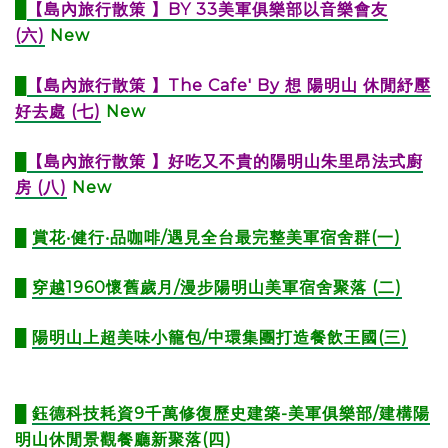
█
【島內旅行散策 】BY 33美軍俱樂部以音樂會友
(六)
New
█
【島內旅行散策 】The Cafe' By 想 陽明山 休閒紓壓
好去處 (七)
New
█
【島內旅行散策 】好吃又不貴的陽明山朱里昂法式廚
房 (八)​​​​
New
█
賞花‧健行‧品咖啡/遇見全台最完整美軍宿舍群(一)
█
穿越1960懷舊歲月/漫步陽明山美軍宿舍聚落 (二)
█
陽明山上超美味小籠包/中環集團打造餐飲王國(三)
█
鈺德科技耗資9千萬修復歷史建築-美軍俱樂部/建構陽
明山休閒景觀餐廳新聚落(四)