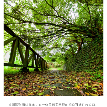
從園區到涓絲瀑布，有一條美麗又幽靜的祕道可通往步道口。