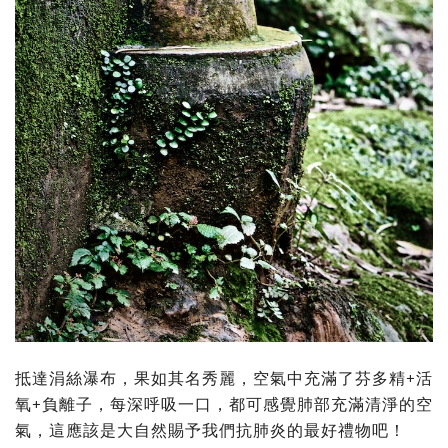
抵達涓絲瀑布，果如其名秀麗，空氣中充滿了芬多精+活
氧+負離子，每深呼吸一口，都可感覺肺部充滿清淨的空
氣，這應該是大自然賜予我們抗肺炎的最好禮物吧！