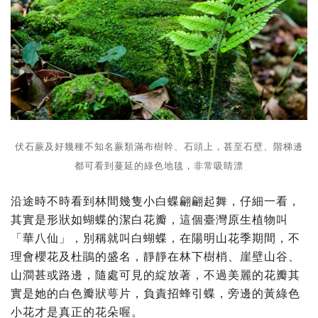
伏石蕨及好幾種不知名蕨類滿布樹幹、石頭上，甚至石壁、階梯邊
都可看到蔓延的綠色地毯，非常吸睛漂
沿途時不時看到林間幾隻小白蝶翩翩起舞，仔細一看，
其實是形狀如蝴蝶的潔白花瓣，這個臺灣原生植物叫
「華八仙」，別稱就叫白蝴蝶，在陽明山花季期間，不
理會櫻花及杜鵑的盛名，靜靜在林下樹梢、崖壁山谷、
山澗甚或路邊，隨處可見的綻放著，不過美麗的花瓣其
實是她的白色瓣狀萼片，負責招蜂引蝶，旁邊的黃綠色
小花才是真正的花朵喔。