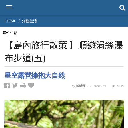
T
o
g
HOME
知性生活
g
l
知性生活
e
【島內旅行散策 】順遊涓絲瀑
n
a
布步道(五)
v
i
g
星空露營擁抱大自然
a
t
i
By
編輯部
-
2020/04/26
5255
o
n