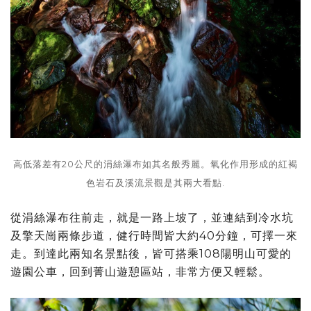
高低落差有20公尺的涓絲瀑布如其名般秀麗。氧化作用形成的紅褐
色岩石及溪流景觀是其兩大看點.
從涓絲瀑布往前走，就是一路上坡了，並連結到冷水坑
及擎天崗兩條步道，健行時間皆大約40分鐘，可擇一來
走。到達此兩知名景點後，皆可搭乘108陽明山可愛的
遊園公車，回到菁山遊憩區站，非常方便又輕鬆。