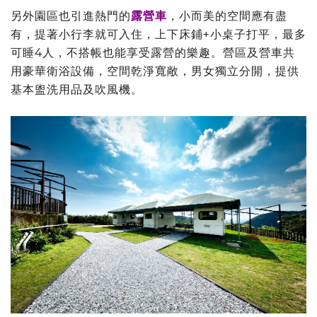
另外園區也引進熱門的
露營車
，小而美的空間應有盡
有，提著小行李就可入住，上下床鋪+小桌子打平，最多
可睡4人，不搭帳也能享受露營的樂趣。營區及營車共
用豪華衛浴設備，空間乾淨寬敞，男女獨立分開，提供
基本盥洗用品及吹風機。