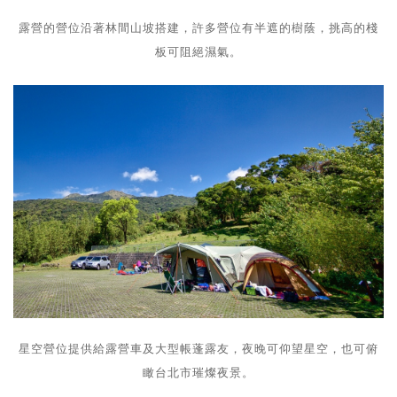
露營的營位沿著林間山坡搭建，許多營位有半遮的樹蔭，挑高的棧
板可阻絕濕氣。
星空營位提供給露營車及大型帳蓬露友，夜晚可仰望星空，也可俯
瞰台北市璀燦夜景。