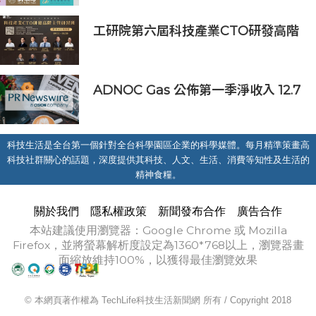
工研院第六屆科技產業CTO研發高階
主管班開放報名 匯聚業界頂尖專家
傳授專業秘訣
ADNOC Gas 公佈第一季淨收入 12.7
億美元，較去年同期成長 7%，大幅
超越市場預期
科技生活是全台第一個針對全台科學園區企業的科學媒體。每月精準策畫高
科技社群關心的話題，深度提供其科技、人文、生活、消費等知性及生活的
精神食糧。
關於我們
隱私權政策
新聞發布合作
廣告合作
本站建議使用瀏覽器：Google Chrome 或 Mozilla
Firefox，並將螢幕解析度設定為1360*768以上，瀏覽器畫
面縮放維持100%，以獲得最佳瀏覽效果
© 本網頁著作權為 TechLife科技生活新聞網 所有 / Copyright 2018