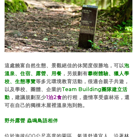
這處饒富自然生態、景觀絕佳的休閒度假勝地，可以
泡
溫泉、住宿、露營、用餐
，另規劃有
攀樹體驗、獵人學
校、生態導覽
等多元環境教育活動，很適合親子共遊，
以及學校、團體、企業的
Team Building團隊建立活
動
，建議規劃至少
1泊2食
的行程，盡情享受森林浴，還
可在自己的獨棟木屋裡溫泉泡到飽。
野外露營 蟲鳴鳥語相伴
位於海拔600公尺高度的園區，氣溫舒適宜人，沿著林