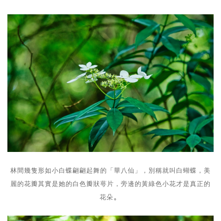
林間幾隻形如小白蝶翩翩起舞的「華八仙」，別稱就叫白蝴蝶，美
麗的花瓣其實是她的白色瓣狀萼片，旁邊的黃綠色小花才是真正的
。
花朵