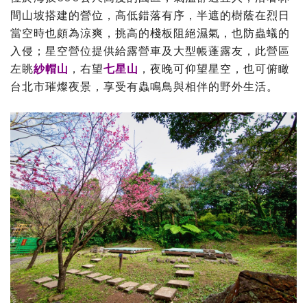
間山坡搭建的營位，高低錯落有序，半遮的樹蔭在烈日
當空時也頗為涼爽，挑高的棧板阻絕濕氣，也防蟲蟻的
入侵；星空營位提供給露營車及大型帳蓬露友，此營區
左眺
紗帽山
，右望
七星山
，夜晚可仰望星空，也可俯瞰
台北市璀燦夜景，享受有蟲鳴鳥與相伴的野外生活。