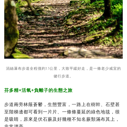
涓絲瀑布步道全程僅約1.1公里，大致平緩好走，是一條老少咸宜的
健行步道。
芬多精+活氧+負離子的生態之旅
步道兩旁林蔭蒼鬱，生態豐富，一路上在樹幹、石壁甚
至階梯邊都可看到一片片、一條條蔓延的綠色地毯，很
是吸睛，原來是伏石蕨及好幾種不知名蕨類滿布其上，
非常漂亮。