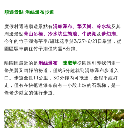
順遊景點 涓絲瀑布步道
度假村週邊順遊景點有
涓絲瀑布、擎天崗、冷水坑
及其
周邊景點
菁山吊橋、冷水坑生態池、牛奶湖
及
夢幻湖
。
今年的竹子湖海芋季/繡球花季於3/27~6/21日舉辦，從
園區驅車前往竹子湖僅約需8分鐘。
離園區最近的是
涓絲瀑布
，
陳淑華
從園區引導我們走一
條美麗又幽靜的祕道，僅約5分鐘就到涓絲瀑布步道入
口。步道全長1.1公里，30分鐘內可抵達，全程平緩好
走，僅有在快抵達瀑布前有一小段上坡的石階梯，是一
條老少咸宜的健行步道。