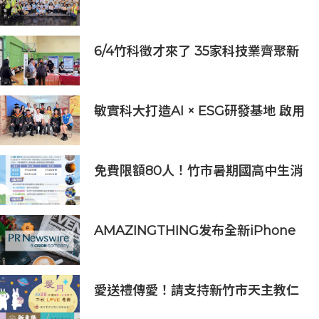
長：半導體與無人機課程培育未來科
技人才
6/4竹科徵才來了 35家科技業齊聚新
竹開門迎新鮮人
敏實科大打造AI × ESG研發基地 啟用
AI能源研發中心 助企業邁向淨零碳
排
免費限額80人！竹市暑期國高中生消
防體驗營6/8開放報名
AMAZINGTHING发布全新iPhone
16配件系列
愛送禮傳愛！請支持新竹市天主教仁
愛基金會2026中秋義賣