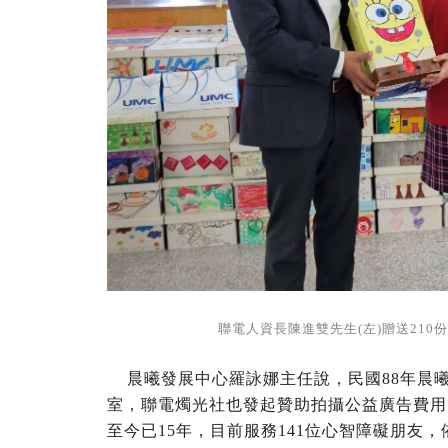
聯電人資長陳進雙先生(左)贈送210
晨曦發展中心羅詠娜主任說，民國88年晨
室，聯電燭光社也發起贊助拍攝公益廣告費用
至今已15年，目前服務141位心智障礙朋友