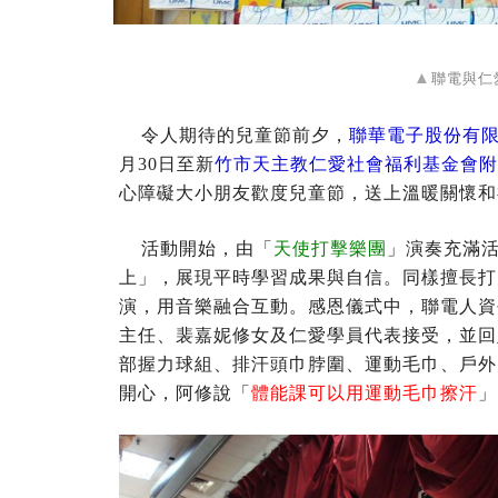
▲
聯電與仁
令人期待的兒童節前夕，
聯華電子股份有
月30日至新
竹市天主教仁愛社會福利基金會
心障礙大小朋友歡度兒童節，送上溫暖關懷
活動開始，由「
天使打擊樂團
」演奏充滿活力的
上」，展現平時學習成果與自信。同樣擅長打
演，用音樂融合互動。感恩儀式中，聯電人資
主任、裴嘉妮修女及仁愛學員代表接受，並回
部握力球組、排汗頭巾脖圍、運動毛巾、戶外
開心，阿修說「
體能課可以用運動毛巾擦汗
」