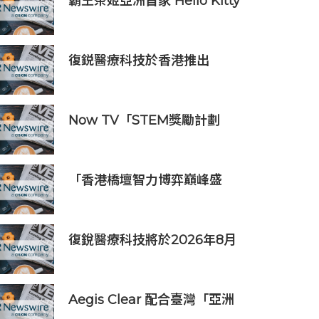
霸王茶姬亞洲首家 Hello Kitty
主題超級茶倉登陸灣仔
復鋭醫療科技於香港推出
Titanium Prime聯合療法
Now TV「STEM獎勵計劃
2026」正式開始｜獲長隆度假
區全力支持 推出《主題樂園有
趣科學大探索》第二季及「長
「香港橋壇智力博弈巔峰盛
隆小科學家大獎」
會」
復銳醫療科技將於2026年8月
19日公佈2026年中期業績
Aegis Clear 配合臺灣「亞洲
資產管理中心」政策