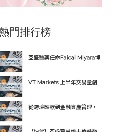
熱門排行榜
亞盛醫藥任命Faical Miyara博
士為首席業務拓展官，任命
Jim Ziegler為首席商務運營官
VT Markets 上半年交易量創
新高 突破 8 萬億美元
從跨境匯款到金融資產管理，
BiyaPay探索全球資產配置新
路徑