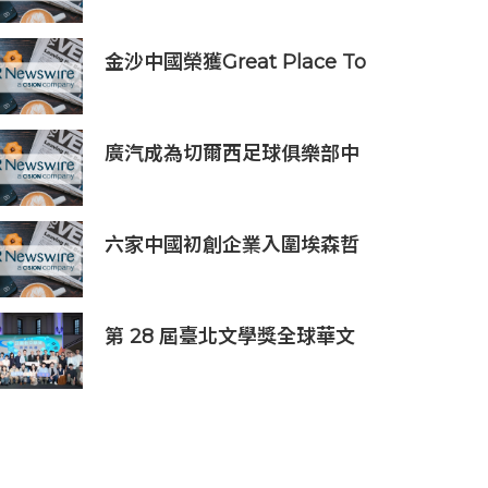
金沙中國榮獲Great Place To
Work認證™
廣汽成為切爾西足球俱樂部中
國香港和馬來西亞季前巡迴賽
官方合作夥伴
六家中國初創企業入圍埃森哲
「2019亞太區金融科技創新實
驗室」
第 28 屆臺北文學獎全球華文
創作者齊聚臺北 交織多元生命
經驗與華文創作能量