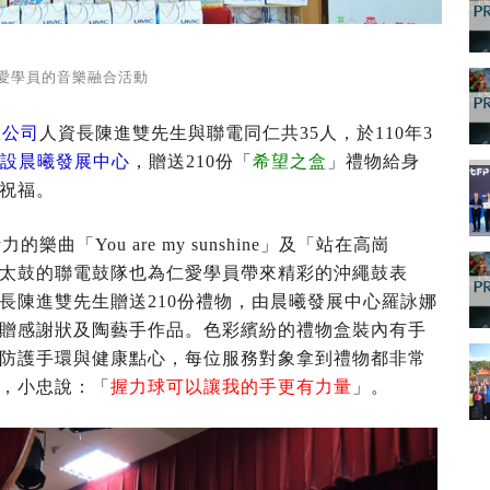
愛學員的音樂融合活動
限公司
人資長陳進雙先生與聯電同仁共35人，於110年3
附設晨曦發展中心
，贈送210份「
希望之盒
」禮物給身
和祝福。
樂曲「You are my sunshine」及「站在高崗
太鼓的聯電鼓隊也為仁愛學員帶來精彩的沖繩鼓表
長陳進雙先生贈送210份禮物，由晨曦發展中心羅詠娜
贈感謝狀及陶藝手作品。色彩繽紛的禮物盒裝內有手
防護手環與健康點心，每位服務對象拿到禮物都非常
，小忠說：「
握力球可以讓我的手更有力量
」。