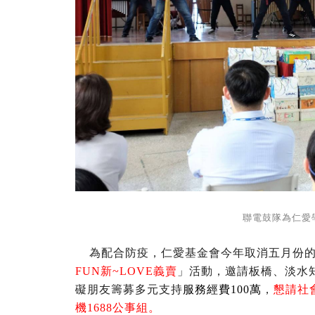
聯電鼓隊為仁愛
為配合防疫，仁愛基金會今年取消五月份的
FUN新~LOVE義賣
」活動，邀請板橋、淡水
礙朋友籌募多元支持
服務經費100萬
，
懇請社會
機1688公事組。