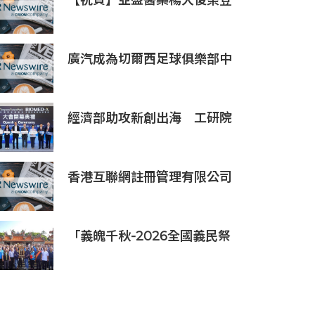
【祝賀】亞盛醫藥楊大俊榮登
《The Medicine Maker》
2026全球最具影響力人物榜
廣汽成為切爾西足球俱樂部中
國香港、馬來西亞季前巡回賽
官方合作伙伴
經濟部助攻新創出海 工研院
攜手桃園打造跨域創新平台
匯聚逾200家新創、40家產業
夥伴共拓全球商機
香港互聯網註冊管理有限公司
透過「數碼無障礙嘉許計劃」
推動科技向善 助企業實踐數碼
無障礙與社會責任
「義魄千秋-2026全國義民祭
在新竹縣」恭迎義民爺 義民祭
典正式登場