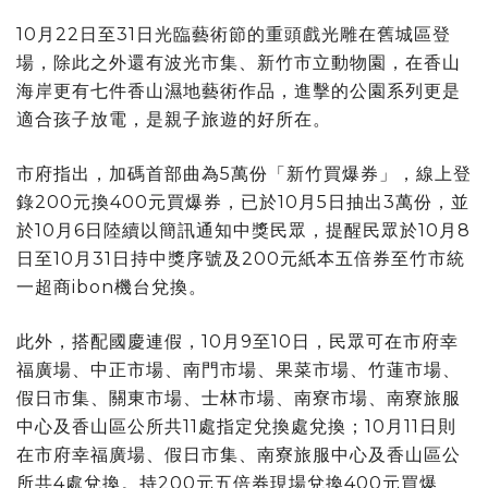
10月22日至31日光臨藝術節的重頭戲光雕在舊城區登
場，除此之外還有波光市集、新竹市立動物園，在香山
海岸更有七件香山濕地藝術作品，進擊的公園系列更是
適合孩子放電，是親子旅遊的好所在。
市府指出，加碼首部曲為5萬份「新竹買爆券」，線上登
錄200元換400元買爆券，已於10月5日抽出3萬份，並
於10月6日陸續以簡訊通知中獎民眾，提醒民眾於10月8
日至10月31日持中獎序號及200元紙本五倍券至竹市統
一超商ibon機台兌換。
此外，搭配國慶連假，10月9至10日，民眾可在市府幸
福廣場、中正市場、南門市場、果菜市場、竹蓮市場、
假日市集、關東市場、士林市場、南寮市場、南寮旅服
中心及香山區公所共11處指定兌換處兌換；10月11日則
在市府幸福廣場、假日市集、南寮旅服中心及香山區公
所共4處兌換。持200元五倍券現場兌換400元買爆