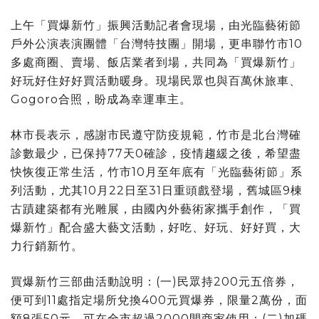
上午「買爆新竹」振興活動記者會現場，由光臨藝術節
戶外公演表演團體「台灣特技團」開場，更串聯竹市10
多處商圈、賣場、飯店業者到場，共同為「買爆新竹」
好玩好住好好買活動暖身。現場民眾也與百萬休旅車、
Gogoro合照，盼成為幸運車主。
林市長表示，感謝市民遵守防疫規範，竹市是北台灣確
診數最少，已保持77天0確診，疫情趨緩之後，希望盡
快恢復正常生活，竹市10月至年底有「光臨藝術節」系
列活動，尤其10月22日至31日重頭戲登場，舊城區9棟
古蹟建築都有光雕展，由國內外藝術家攜手創作，「買
爆新竹」配合盛大藝文活動，好吃、好玩、好好買，大
力行銷新竹。
買爆新竹三部曲活動說明：(一)民眾持200元五倍券，
便可到11處指定場所兌換400元買爆券，限量2萬份，面
額8張50元，可在全市超過2000間商家使用；(二)加碼