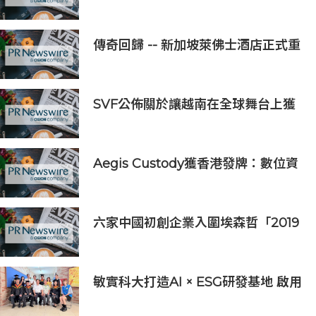
險優惠
傳奇回歸 -- 新加坡萊佛士酒店正式重
新開業
SVF公佈關於讓越南在全球舞台上獲
得一席之地的宏大願景
Aegis Custody獲香港發牌：數位資
產金融服務發展更進一步
六家中國初創企業入圍埃森哲「2019
亞太區金融科技創新實驗室」
敏實科大打造AI × ESG研發基地 啟用
AI能源研發中心 助企業邁向淨零碳