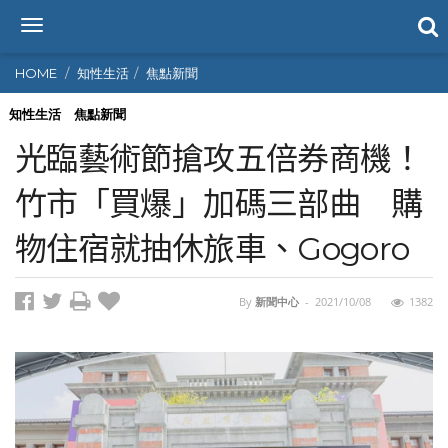
T
o
g
HOME
知性生活
焦點新聞
g
l
知性生活
焦點新聞
e
光臨藝術節搶攻五倍券商機！
n
a
竹市「買爆」加碼三部曲 購
v
i
物住宿就抽休旅車、Gogoro
g
a
t
i
By
新聞中心
-
2021/10/08
1382
o
n