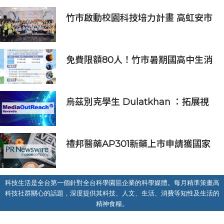
排
竹市啟動校園科技培力計畫 高虹安市
長：半導體與無人機課程培育未來科
技人才
免費限額80人！竹市暑期國高中生消
防體驗營6/8開放報名
烏茲別克學生 Dulatkhan ：拓展視
野，在香港中文大學擘劃未來
禮邦醫藥AP301新藥上市申請獲國家
藥監局受理
科技生活是全台第一個針對全台科學園區企業的科學媒體。每月精準策畫高
科技社群關心的話題，深度提供其科技、人文、生活、消費等知性及生活的
精神食糧。