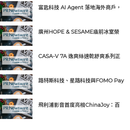
富匙科技 AI Agent 落地海外商戶，
全面承接一線客戶服務與經營轉化
廣州HOPE & SESAME庙前冰室榮
登2026年度ASIA'S 50 BEST
BARS「亞洲50最佳酒吧」NO.1寶座
CASA-V 7A 逸爽絲速乾舒爽系列正
式上市
路特斯科技、星路科技與FOMO Pay
攜手探索汽車代幣化
飛利浦影音首度亮相ChinaJoy：百
年品牌以「黃色風暴」開啟年輕化新
篇章