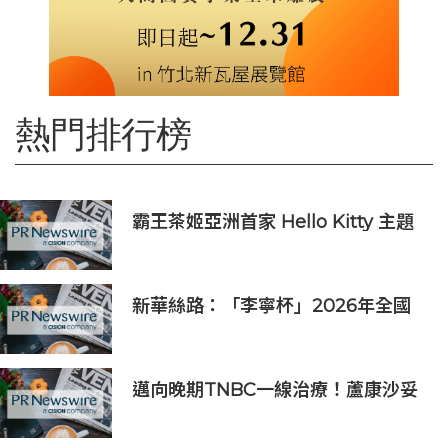
熱門排行榜
霸王茶姬亞洲首家 Hello Kitty 主題
超級茶倉登陸灣仔
新華絲路：「李寧杯」2026年全國
羽毛球團體冠軍賽在沈陽舉辦
邁向晚期TNBC一線治療！蘆康沙妥
珠單抗(sac-TMT)第六項NDA獲受理