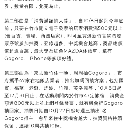
券，數量有限，兌完為止。
第二部曲是「消費滿額抽大獎」，自10/8日起到今年底
前，只要在竹市開立電子發票的店家消費滿500元以上
(含百貨、賣場、商圈店家)，即可至買爆新竹官網憑發
票序號參加抽獎，登錄越多、中獎機會越高，獎品總價
值超過百萬，最大獎為紅色MAZDA休旅車，還有
Gogoro、iPhone等多項好禮。
第三部曲為「來去新竹住一晚，周周抽Gogoro」，市
府攜手47家在地飯店業者，推出加碼回饋方案，包括國
賓、福華、老爺、煙波、竹湖、芙洛麗等，10月8日起
至12月31日止，在活動期間內於竹市47定旅宿，消費金
額達800元以上並上網登錄發票，就有機會把Gogoro
抽回家。抽獎日期自10月27日起每週三抽出1名
Gogoro得主，愈早來住中獎機會越大，抽獎資格持續
保留，連續10周共抽10輛。