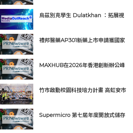
烏茲別克學生 Dulatkhan ：拓展視
野，在香港中文大學擘劃未來
禮邦醫藥AP301新藥上市申請獲國家
藥監局受理
MAXHUB在2026年香港創新辦公峰
會上展示綜合AI協作解決方案
竹市啟動校園科技培力計畫 高虹安市
長：半導體與無人機課程培育未來科
技人才
Supermicro 第七屆年度開放式儲存
高峰會匯聚 21 間生態系統合作夥
伴，分享大規模部署企業級 AI 的實