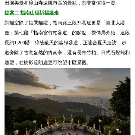
田園美景和樟山寺遠眺市區的景觀，都非常值得一覽。
提案二 指南山徑祈福縱走
到貓空除了搭乘貓纜，指南路三段33巷底更是「臺北大縱
走」
第七段「指南宮竹柏參道」的起點。觀傳局介紹，這段
長約1,
200階、綠蔭蔽天的幽靜參道，正適合夏天造訪，
步
道旁除了古意盎然的終南亭，還有長青竹柏、日式石燈籠和
雕塑，
在樹影疏朗處更可眺望市區景觀。