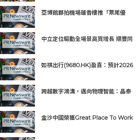
亞博館夥拍機場蓮香樓推「票尾優
惠」
中立定位驅動全場景高質增長 順豐同
城（09699.HK）2026上半年業績預
喜
如祺出行(9680.HK)盈喜：預計2026
上半年收入約39億元，同比增長
132.6%
跨越數字鴻溝，邁向物理智能：晶泰
科技發布 XtalPi Science，並發起
「科學智能開放生態聯盟」
金沙中國榮獲Great Place To Work
認證™