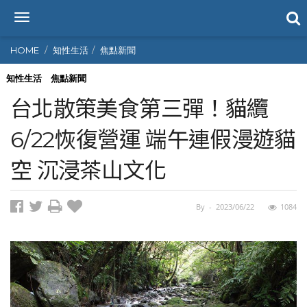
T
o
g
HOME
知性生活
焦點新聞
g
l
知性生活
焦點新聞
e
台北散策美食第三彈！貓纜
n
a
6/22恢復營運 端午連假漫遊貓
v
i
空 沉浸茶山文化
g
a
t
i
By
-
2023/06/22
1084
o
n