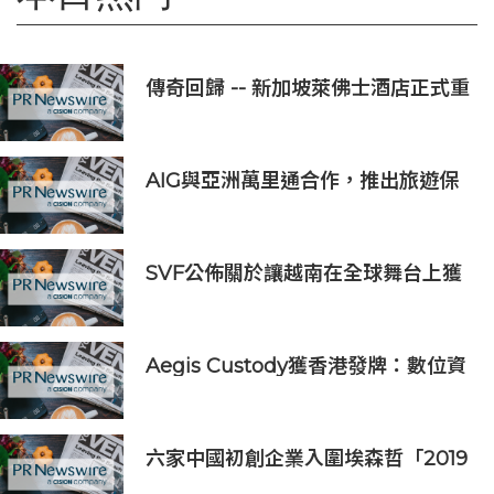
傳奇回歸 -- 新加坡萊佛士酒店正式重
新開業
AIG與亞洲萬里通合作，推出旅遊保
險優惠
SVF公佈關於讓越南在全球舞台上獲
得一席之地的宏大願景
Aegis Custody獲香港發牌：數位資
產金融服務發展更進一步
六家中國初創企業入圍埃森哲「2019
亞太區金融科技創新實驗室」