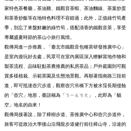
家特色茶餐廳，茶油雞、鐵觀音茶蝦、茶油麵線、
茶葉炒蛋
和茶香炒飯等在地特色料理不容錯過；此外，
正值綠竹筍產
季，別忘了來盤鮮嫩的綠竹筍，搭配清香的鐵觀音茶，
享受
專屬盛夏時節的茶山小旅行風情。
觀傳局進一步推薦，「臺北市鐵觀音包種茶研發推廣中心」
是室內遊玩好去處，
民眾可在室內展區深入瞭解當地作物和
製茶流程、
品味駐點茶農推薦的私房茶品；戶外庭園則可觀
賞多樣植栽、
示範茶園及生態池景觀。再順著指南路三段前
進，
即可抵達壺穴步道，觀察壺穴吊橋下方被水窪長期侵蝕
的「壺穴」
地形，臺語稱為「ㄋㄧㄠㄎㄤ」，此即為「貓
空」地名的由來！
觀傳局接著說，除了樟樹步道、茶推廣中心和壺穴步道外，
旅客可從政治大學後山沿飛龍步道健行前往樟山寺，
沿途的