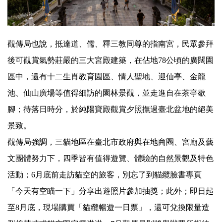
觀傳局也說，抵達道、儒、釋三教同尊的指南宮，
民眾參拜
後可觀賞氣勢莊嚴的三大宮殿建築，在佔地78公頃的廣闊
園
區中，還有十二生肖教育園區、情人聖地、迎仙亭、金龍
池、
仙山廣場等值得細訪的園林景觀，並走進自在茶亭歇
腳；
待落日時分，於純陽寶殿觀賞夕照撫過臺北盆地的絕美
景致。
觀傳局強調，三貓地區在臺北市政府與在地商圈、
宮廟及藝
文團體努力下，四季皆有值得遊覽、
體驗的自然景觀及特色
活動；6月底前走訪貓空的旅客，
別忘了到貓纜臉書專頁
「今天有空瞄一下」分享出遊照片參加抽獎；
此外；即日起
至8月底，現場購買「貓纜暢遊一日票」，
還可兌換限量造