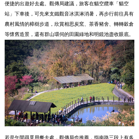
便捷的出遊好去處。觀傳局建議，旅客在貓空纜車「
貓空
站」下車後，可先來支鐵觀音冰淇淋消暑，
再步行前往具有
農村風情的樟樹步道，欣賞相思炭窯、茶香豬舍、
轉轉穀倉
等懷舊造景，還有群山環伺的田園綠地和明鏡池盡收眼底。
若是午間尋覓用餐去處，觀傳局也推薦，
指南路三段上有多