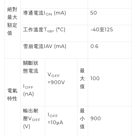
絕對
導通電流I
(mA)
50
ON
最大
額定
工作溫度T
(°C)
-40至125
opr
值
雪崩電流IAV (mA)
0.6
關斷狀
最
態電流
V
OFF
大
100
=900V
I
值
OFF
電氣
(nA)
特性
輸出耐
最
I
OFF
壓V
小
900
OFF
=10μA
(V)
值