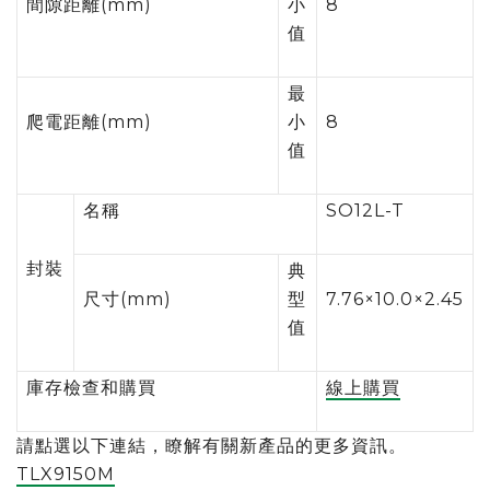
間隙距離(mm)
小
8
值
最
爬電距離(mm)
小
8
值
名稱
SO12L-T
封裝
典
尺寸(mm)
型
7.76×10.0×2.45
值
庫存檢查和購買
線上購買
請點選以下連結，瞭解有關新產品的更多資訊。
TLX9150M