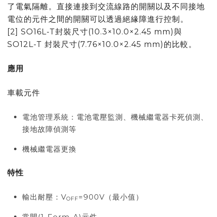
了電氣隔離。直接連接到交流線路的開關以及不同接地
電位的元件之間的開關可以透過絕緣障進行控制。
[2] SO16L-T封裝尺寸(10.3×10.0×2.45 mm)與
SO12L-T 封裝尺寸(7.76×10.0×2.45 mm)的比較。
應用
車載元件
電池管理系統：電池電壓監測、機械繼電器卡死偵測、
接地故障偵測等
機械繼電器更換
特性
輸出耐壓：V
=900V（最小值）
OFF
常開(1-Form-A)元件