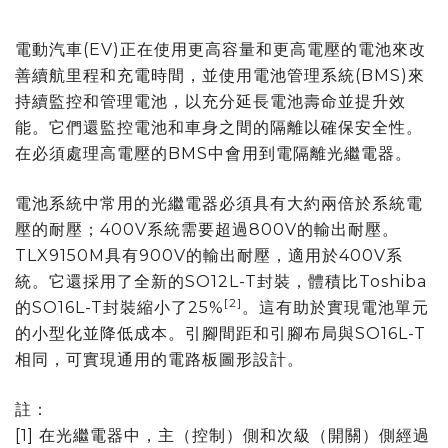
電動汽車(EV)正在使用更高容量和更高電壓的電池來改
善續航里程和充電時間，並使用電池管理系統(BMS)來
持續監控和管理電池，以充分延長電池壽命並提升效
能。它們還監控電池和車身之間的隔離以確保安全性。
在必須處理高電壓的BMS中會用到電隔離光繼電器。
電池系統中常用的光繼電器必須具有大約兩倍於系統電
壓的耐壓；400V系統需要超過800V的輸出耐壓。
TLX9150M具有900V的輸出耐壓，適用於400V系
統。它還採用了全新的SO12L-T封裝，體積比Toshiba
[2]
的SO16L-T封裝縮小了25%
。這有助於實現電池單元
的小型化並降低成本。引腳間距和引腳布局與SO16L-T
相同，可實現通用的電路板圖形設計。
註：
[1] 在光繼電器中，主（控制）側和次級（開關）側經過