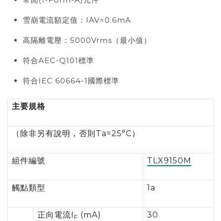
雪崩電流額定值：IAV=0.6mA
高隔離電壓：5000Vrms（最小值）
符合AEC-Q101標準
符合IEC 60664-1國際標準
主要規格
（除非另有說明，否則Ta=25°C）
組件編號
TLX9150M
觸點類型
1a
正向電流I
(mA)
30
F