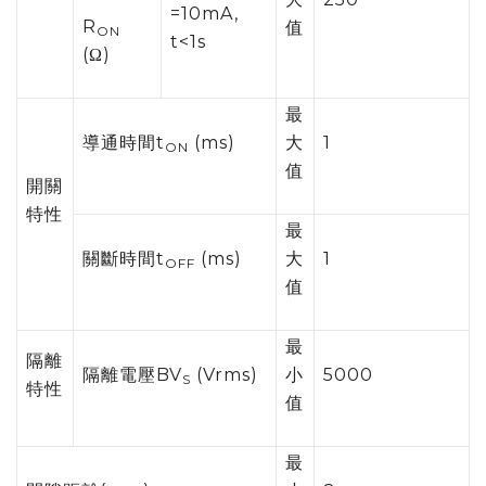
=10mA,
R
值
ON
t<1s
(Ω)
最
導通時間t
(ms)
大
1
ON
值
開關
特性
最
關斷時間t
(ms)
大
1
OFF
值
最
隔離
隔離電壓BV
(Vrms)
小
5000
S
特性
值
最