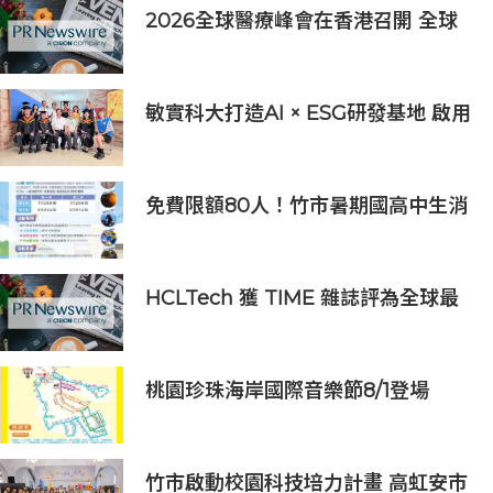
2026全球醫療峰會在香港召開 全球
醫療健康力量共議：讓突破真正抵達
患者
敏實科大打造AI × ESG研發基地 啟用
AI能源研發中心 助企業邁向淨零碳
排
免費限額80人！竹市暑期國高中生消
防體驗營6/8開放報名
HCLTech 獲 TIME 雜誌評為全球最
具可持續發展表現的企業之一
桃園珍珠海岸國際音樂節8/1登場
竹市啟動校園科技培力計畫 高虹安市