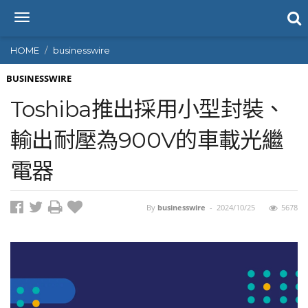
T
o
g
HOME
businesswire
g
l
BUSINESSWIRE
e
Toshiba推出採用小型封裝、
n
a
輸出耐壓為900V的車載光繼
v
i
電器
g
a
t
i
By
businesswire
-
2024/10/25
5678
o
n