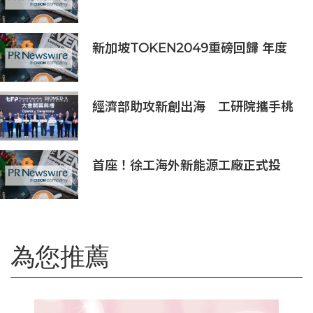
PhotonPay攜新一代金融操作系統
亮相ChinaJoy 2026
新加坡TOKEN2049重磅回歸 年度
行業頂級盛會再度啟幕
經濟部助攻新創出海 工研院攜手桃
園打造跨域創新平台 匯聚逾200家
新創、40家產業夥伴共拓全球商機
首座！徐工海外新能源工廠正式投
產，打造中印尼合作新標桿
為您推薦