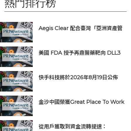
熱門排行榜
Aegis Clear 配合臺灣「亞洲資產管
理中心」政策
美國 FDA 授予再鼎醫藥靶向 DLL3
抗體藥物偶聯物 Zocilurtatug
Pelitecan（Zoci）孤兒藥資格認
定，用於治療神經內分泌癌（NEC）
快手科技將於2026年8月19日公佈
2026年第二季度及中期業績
金沙中國榮獲Great Place To Work
認證™
從用戶獲取到資金流轉提速：