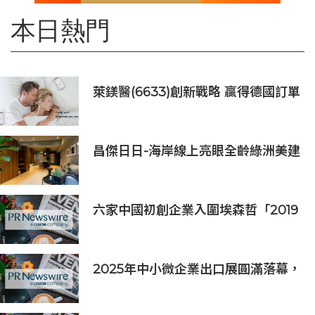
本日熱門
萊鎂醫(6633)創新戰略 贏得德國訂單
銷售
昌傑日日-海岸線上亮眼全齡綠洲美建
築
六家中國初創企業入圍埃森哲「2019
亞太區金融科技創新實驗室」
2025年中小微企業出口展圓滿落幕，
吸引逾63,000名參觀者，簽署9,060
萬美元出口合同