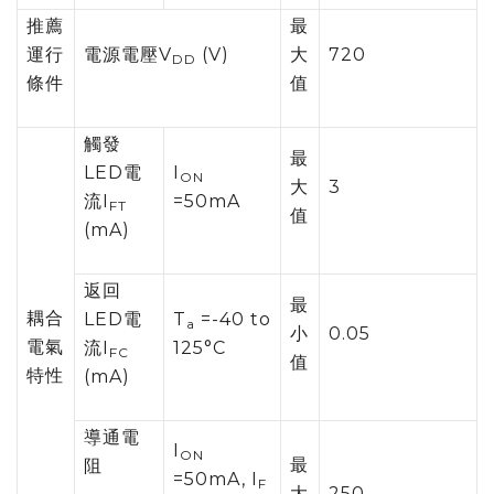
推薦
最
運行
電源電壓V
(V)
大
720
DD
條件
值
觸發
最
LED電
I
ON
大
3
流I
=50mA
FT
值
(mA)
返回
最
耦合
LED電
T
=-40 to
a
小
0.05
電氣
流I
125°C
FC
值
特性
(mA)
導通電
I
ON
最
阻
=50mA, I
F
大
250