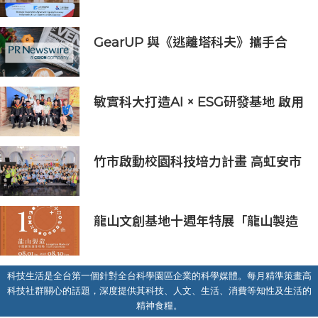
展半導體供應鏈與應用市場商機
GearUP 與《逃離塔科夫》攜手合
作，提升新賽季線上遊戲體驗
敏實科大打造AI × ESG研發基地 啟用
AI能源研發中心 助企業邁向淨零碳
排
竹市啟動校園科技培力計畫 高虹安市
長：半導體與無人機課程培育未來科
技人才
龍山文創基地十週年特展「龍山製造
10+」八月盛大展出
科技生活是全台第一個針對全台科學園區企業的科學媒體。每月精準策畫高
科技社群關心的話題，深度提供其科技、人文、生活、消費等知性及生活的
精神食糧。