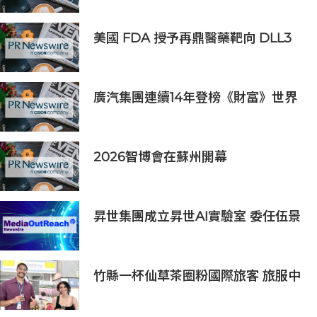
美國 FDA 授予再鼎醫藥靶向 DLL3
抗體藥物偶聯物 Zocilurtatug
Pelitecan（Zoci）孤兒藥資格認
定，用於治療神經內分泌癌（NEC）
廣汽集團連續14年登榜《財富》世界
500強 過硬實力再獲權威認證
2026智博會在蘇州開幕
昇世集團成立昇世AI實驗室 委任伍景
輝博士為集團首席科學家 加速AI原生
財富管理發展
竹縣一杯仙草茶圈粉國際旅客 旅服中
心盛夏奉茶推廣活動到8/31