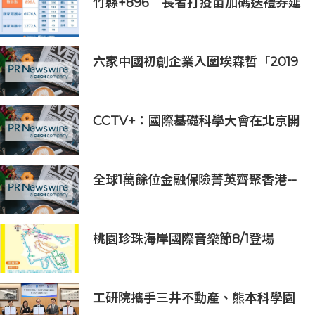
竹縣+896 長者打疫苗加碼送禮券延
長至7月底
六家中國初創企業入圍埃森哲「2019
亞太區金融科技創新實驗室」
CCTV+：國際基礎科學大會在北京開
幕
全球1萬餘位金融保險菁英齊聚香港--
--第十六屆世界華人保險大會暨2026
國際龍獎IDA年會盛大舉辦
桃園珍珠海岸國際音樂節8/1登場
工研院攜手三井不動產、熊本科學園
區 助臺灣產業深化臺日技術合作 拓