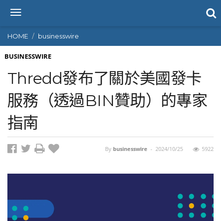
T
o
g
HOME
businesswire
g
l
BUSINESSWIRE
e
Thredd發布了關於美國發卡
n
a
服務（透過BIN贊助）的專家
v
i
指南
g
a
t
i
By
businesswire
-
2024/10/25
5922
o
n