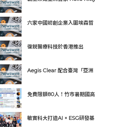
主題超級茶倉登陸灣仔
六家中國初創企業入圍埃森哲
「2019亞太區金融科技創新實
驗室」
復鋭醫療科技於香港推出
Titanium Prime聯合療法
Aegis Clear 配合臺灣「亞洲
資產管理中心」政策
免費限額80人！竹市暑期國高
中生消防體驗營6/8開放報名
敏實科大打造AI × ESG研發基
地 啟用AI能源研發中心 助企