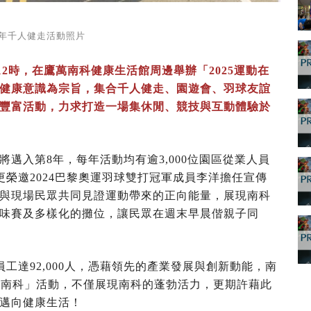
3年千人健走活動照片
至12時，在鷹萬南科健康生活館周邊舉辦「2025運動在
健康意識為宗旨，集合千人健走、園遊會、羽球友誼
豐富活動，力求打造一場集休閒、競技與互動體驗於
邁入第8年，每年活動均有逾3,000位園區從業人員
更榮邀2024巴黎奧運羽球雙打冠軍成員李洋擔任宣傳
與現場民眾共同見證運動帶來的正向能量，展現南科
味賽及多樣化的攤位，讓民眾在週末早晨偕親子同
工達92,000人，憑藉領先的產業發展與創新動能，南
動在南科」活動，不僅展現南科的蓬勃活力，更期許藉此
邁向健康生活！