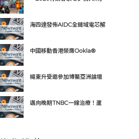
工控網路安全證書
8/20登場 連4天邀民眾逛商圈
再換限量好禮
海四達發佈AIDC全鏈域電芯解
決方案
中國移動香港榮膺Ookla®
Speedtest®七項網絡國際權
威獎項及認證
楊東升受邀參加博鰲亞洲論壇
珀斯會議，攜手推動全球礦業
綠色轉型
邁向晚期TNBC一線治療！蘆
康沙妥珠單抗(sac-TMT)第六
項NDA獲受理