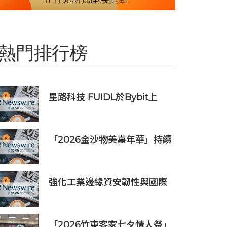
熱門排行榜
星路科技 FUIDL於Bybit上
架，亞洲首個RWA全流程閉環
生態落地
「2026金沙物美嘉年華」持續
發揮盛事平台效應
強化工業邊緣資安韌性與國際
市場信任 Moxa UC 系列工業
電腦取得 DEKRA 德凱 IEC
62443-4-2 Security Level 2
「2026竹東客家七夕情人祭」