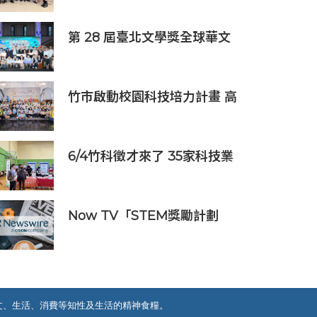
業邁向淨零碳排
第 28 屆臺北文學獎全球華文
創作者齊聚臺北 交織多元生命
經驗與華文創作能量
竹市啟動校園科技培力計畫 高
虹安市長：半導體與無人機課
程培育未來科技人才
6/4竹科徵才來了 35家科技業
齊聚新竹開門迎新鮮人
Now TV「STEM獎勵計劃
2026」正式開始｜獲長隆度假
區全力支持 推出《主題樂園有
趣科學大探索》第二季及「長
隆小科學家大獎」
文、生活、消費等知性及生活的精神食糧。