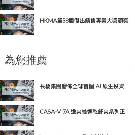
年里程碑
HKMA第58屆傑出銷售專業大獎頒獎
典禮
為您推薦
長橋集團發佈全球首個 AI 原生投資
平台 開啟 AI 投資新時代
CASA-V 7A 逸爽絲速乾舒爽系列正
式上市