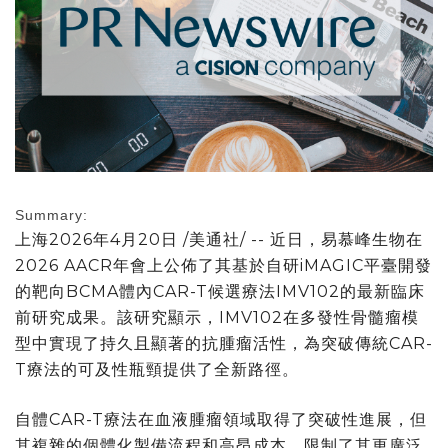
Summary:
上海
2026年4月20日
/美通社/ -- 近日，易慕峰生物在
2026 AACR
年會上公佈了其基於自研
iMAGIC
平臺開發
的靶向
BCMA
體內
CAR-T
候選療法
IMV102
的最新臨床
前研究成果。該研究顯示，
IMV102
在多發性骨髓瘤模
型中實現了持久且顯著的抗腫瘤活性，為突破傳統
CAR-
T
療法的可及性瓶頸提供了全新路徑。
自體
CAR-T
療法在血液腫瘤領域取得了突破性進展，但
其複雜的個體化製備流程和高昂成本，限制了其更廣泛