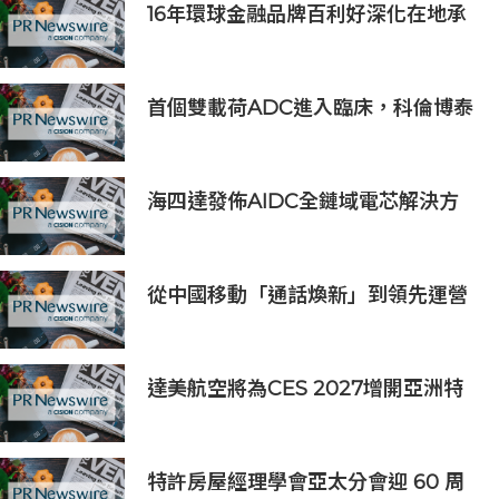
16年環球金融品牌百利好深化在地承
諾，多維落實ESG藍圖
首個雙載荷ADC進入臨床，科倫博泰
SKB565獲臨床試驗批准通知書
海四達發佈AIDC全鏈域電芯解決方
案
從中國移動「通話煥新」到領先運營
商通話+AI的商用發佈，AI重塑原生
通話價值
達美航空將為CES 2027增開亞洲特
別航班直飛拉斯維加斯
特許房屋經理學會亞太分會迎 60 周