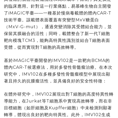
的臨床應用。針對這一行業痛點，易慕峰生物自主開發
了
iMAGIC
平臺——一種基於慢病毒載體的體內
CAR-T
技術平臺。該載體表面覆蓋有突變型
MxV
糖蛋白
（
MxV-G-mut
），通過突變消除其受體結合能力，並
保留其膜融合的活性；同時，載體整合了新一代
T
細胞
靶向模塊
TCM3
，能夠高特異性識別並結合
T
細胞表面
受體，從而實現對
T
細胞的高效轉導。
基於
iMAGIC
平臺開發的
IMV102
是一款靶向
BCMA
的
體內
CAR-T
候選療法，用於多發性骨髓瘤治療。在本次
研究中，
IMV102
在多種多發性骨髓瘤模型中展現出顯
著且持久的抗腫瘤活性，並具備良好的安全性特徵：
在體外研究中，
IMV102
展現出對
T
細胞的高度特異性轉
導能力，在
Jurkat
等
T
細胞系中實現高效轉導，而在非
目標細胞（如肝細胞及
Kupffer
細胞）中未檢測到顯著
轉導，體現出良好的靶向特異性。此外，
IMV102
生成