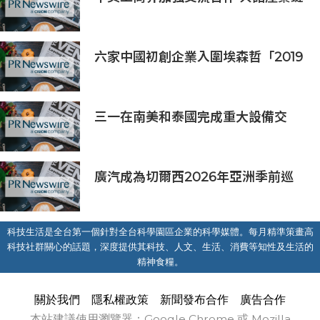
供應鏈協同發展新機遇
六家中國初創企業入圍埃森哲「2019
亞太區金融科技創新實驗室」
三一在南美和泰國完成重大設備交
付，全球佈局持續拓展
廣汽成為切爾西2026年亞洲季前巡
迴賽香港及馬來西亞站官方合作夥伴
科技生活是全台第一個針對全台科學園區企業的科學媒體。每月精準策畫高
科技社群關心的話題，深度提供其科技、人文、生活、消費等知性及生活的
精神食糧。
關於我們
隱私權政策
新聞發布合作
廣告合作
本站建議使用瀏覽器：Google Chrome 或 Mozilla