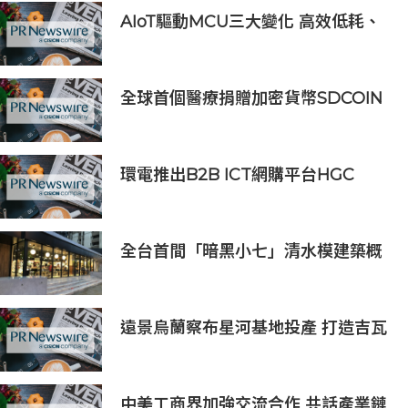
AIoT驅動MCU三大變化 高效低耗、
安全感、AI 功能
全球首個醫療捐贈加密貨幣SDCOIN
將在全球第五大交易所BW.com上線
環電推出B2B ICT網購平台HGC
Marketplace
全台首間「暗黑小七」清水模建築概
念店！竹北新開幕。
遠景烏蘭察布星河基地投產 打造吉瓦
級AI基礎設施新模式
中美工商界加強交流合作 共話產業鏈