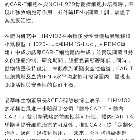
的
CAR-T
細胞在與
NCI-H929
骨髓瘤細胞共培養時，表
現出強效細胞毒作用，並伴隨
IFN-
γ顯著上調，驗證了
其免疫活性。
在體內研究中，
IMV102
在兩種多發性骨髓瘤異種移植
小鼠模型（
H929-Luc
和
MM.1S-Luc
，人
PBMC
重
建）中成功誘導
CAR-T
細胞體內生成，並實現顯著且持
久的腫瘤抑制。研究期間，腫瘤負荷顯著降低；同時，
動物體重保持穩定，未觀察到明顯安全性信號；
CAR-T
細胞擴增及血漿
IFN-
γ水平均處於可控範圍內，體現出
免疫活性與安全性的良好平衡。
易慕峰生物董事長
&CEO
孫敏敏博士表示：「
IMV102
的積極進展進一步驗證了公司『體外
CAR-T +
體內
CAR-T』
雙引擎戰略的前瞻性與可行性。體內
CAR-T
有
望顯著提升細胞治療的可及性，推動
CAR-T
從『定制化
治療』邁向『規模化應用』。未來，公司將持續推進