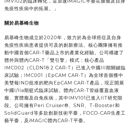
IMV102
的臨床轉化，並加速
iMAGIC
平臺在腫瘤及自身
免疫性疾病中的拓展。」
關於易慕峰生物
易慕峰生物成立於
2020
年，致力於為全球癌症及自身
免疫性疾病患者提供可及的創新療法。核心團隊擁有推
動中國首個
CAR-T
藥品上市的產業化經驗。公司構建了
體外與體內
CAR-T「
雙引擎」模式：核心產品
IMC002
（
CLDN18.2 CAR-T
）已進入中國
III
期關鍵臨
床試驗；
IMC001
（
EpCAM CAR-T
）為全球首個獲中
美雙報
IND
批准的靶向
EpCAM CAR-T
產品，現正開展
中國
I/IIa
期籃式臨床試驗。體內
CAR-T
管線覆蓋血液
瘤、實體瘤及自免疾病，其中
IMV101
已進入
IIT
研究階
段。公司擁有
Peri Cruiser®
、
SNR
、
T-Booster
和
SolidGuard
等多款創新技術平臺，
FOCO-CAR
生產工
藝平臺，及
iMAGIC
體內
CAR-T
平臺。