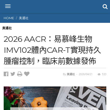
T
o
g
HOME
美通社
g
l
美通社
e
2026 AACR：易慕峰生物
n
a
IMV102體內CAR-T實現持久
v
i
腫瘤控制，臨床前數據發佈
g
a
t
i
By
美通社
-
2026/04/21
533
o
n